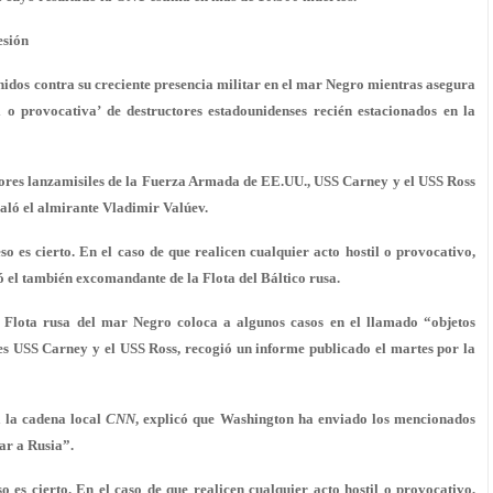
esión
idos contra su creciente presencia militar en el mar Negro mientras asegura
l o provocativa’ de destructores estadounidenses recién estacionados en la
tores lanzamisiles de la Fuerza Armada de EE.UU., USS Carney y el USS Ross
aló el almirante Vladimir Valúev.
so es cierto. En el caso de que realicen cualquier acto hostil o provocativo,
ó el también excomandante de la Flota del Báltico rusa.
a Flota rusa del mar Negro coloca a algunos casos en el llamado “objetos
ores USS Carney y el USS Ross, recogió un informe publicado el martes por la
a la cadena local
CNN
, explicó que Washington ha enviado los mencionados
ar a Rusia”.
o es cierto. En el caso de que realicen cualquier acto hostil o provocativo,