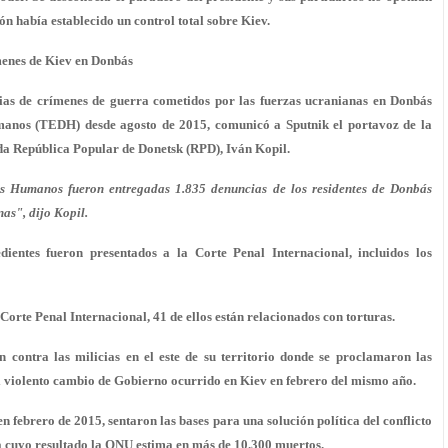
ón había establecido un control total sobre Kiev.
menes de Kiev en Donbás
 de crímenes de guerra cometidos por las fuerzas ucranianas en Donbás
anos (TEDH) desde agosto de 2015, comunicó a Sputnik el portavoz de la
da República Popular de Donetsk (RPD), Iván Kopil.
s Humanos fueron entregadas 1.835 denuncias de los residentes de Donbás
as", dijo Kopil.
entes fueron presentados a la Corte Penal Internacional, incluidos los
orte Penal Internacional, 41 de ellos están relacionados con torturas.
 contra las milicias en el este de su territorio donde se proclamaron las
l violento cambio de Gobierno ocurrido en Kiev en febrero del mismo año.
n febrero de 2015, sentaron las bases para una solución política del conflicto
ia cuyo resultado la ONU estima en más de 10.300 muertos.