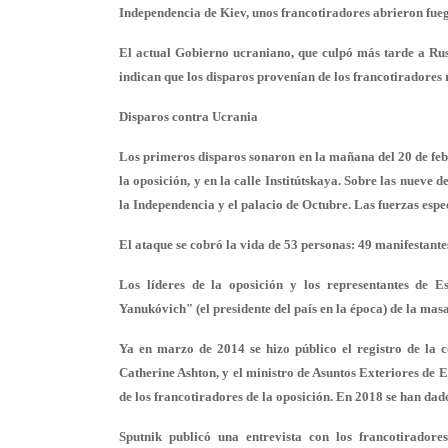
Independencia de Kiev, unos francotiradores abrieron fuego
El actual Gobierno ucraniano, que culpó más tarde a Rusi
indican que los disparos provenían de los francotiradores 
Disparos contra Ucrania
Los primeros disparos sonaron en la mañana del 20 de feb
la oposición, y en la calle Institútskaya. Sobre las nuev
la Independencia y el palacio de Octubre. Las fuerzas especi
El ataque se cobró la vida de 53 personas: 49 manifestante
Los líderes de la oposición y los representantes de
Yanukóvich" (el presidente del país en la época) de la masa
Ya en marzo de 2014 se hizo público el registro de la c
Catherine Ashton, y el ministro de Asuntos Exteriores de 
de los francotiradores de la oposición. En 2018 se han da
Sputnik publicó una entrevista con los francotirador