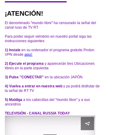
¡ATENCIÓN!
El denominado "mundo libre" ha censurado la señal del
canal ruso de TV RT.
Para poder seguir viéndolo en nuestro portal siga las
instrucciones siguientes:
1) Instale
en su ordenador el programa gratuito Proton
VPN desde
aquí:
2) Ejecute el programa
y aparecerán tres Ubicaciones
libres en la parte izquierda
3) Pulse "CONECTAR"
en la ubicación JAPÓN
4) Vuelva a entrar en nuestra web
y ya podrá disfrutar de
la señal de RT TV
5) Maldiga
a los cabecillas del "mundo libre" y a sus
ancestros
TELEVISIÓN - CANAL RUSSIA TODAY