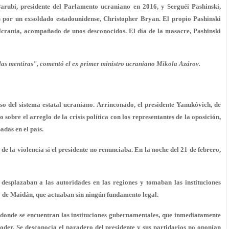
Parubi, presidente del Parlamento ucraniano en 2016, y Serguéi Pashinski,
s por un exsoldado estadounidense, Christopher Bryan. El propio Pashinski
l Ucrania, acompañado de unos desconocidos. El día de la masacre, Pashinski
 las mentiras", comentó el ex primer ministro ucraniano Mikola Azárov.
so del sistema estatal ucraniano. Arrinconado, el presidente Yanukóvich, de
 sobre el arreglo de la crisis política con los representantes de la oposición,
adas en el país.
 la violencia si el presidente no renunciaba. En la noche del 21 de febrero,
 desplazaban a las autoridades en las regiones y tomaban las instituciones
to de Maidán, que actuaban sin ningún fundamento legal.
donde se encuentran las instituciones gubernamentales, que inmediatamente
oder. Se desconocía el paradero del presidente y sus partidarios no oponían