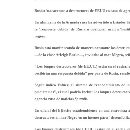
Rusia: Atacaremos a destructores de EEUU en caso de agr
Un almirante de la Armada rusa ha advertido a Estados Un
la ‘respuesta debida’ de Rusia a cualquier acción ‘hosti
región.
Rusia está monitoreando de manera constante los destruc
—de la clase Arleigh Burke—, enviados al mar Megro, señ
“Los buques destructores (de EE.UU.) están en el radar, e
recibirán una respuesta debida” por parte de Rusia, resalt
Según indicó Valúev, el sistema de reconocimiento de l
prioritarios”, el cual podría incluir los buques destruct
agencia rusa de noticias
Sputnik.
Un oficial del Ejército estadounidense en una entrevista 
destructores al mar Negro en un intento para “desensibiliz
Los buques destructores (de EE.UU.) están en el radar, es