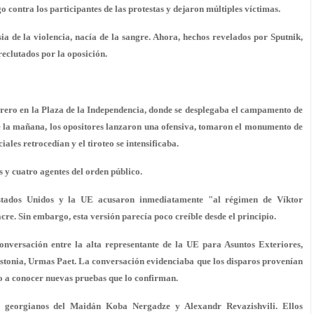
 contra los participantes de las protestas y dejaron múltiples víctimas.
a de la violencia, nacía de la sangre. Ahora, hechos revelados por Sputnik,
reclutados por la oposición.
rero en la Plaza de la Independencia, donde se desplegaba el campamento de
e de la mañana, los opositores lanzaron una ofensiva, tomaron el monumento de
ales retrocedían y el tiroteo se intensificaba.
s y cuatro agentes del orden público.
 Estados Unidos y la UE acusaron inmediatamente "al régimen de Víktor
cre. Sin embargo, esta versión parecía poco creíble desde el principio.
onversación entre la alta representante de la UE para Asuntos Exteriores,
Estonia, Urmas Paet. La conversación evidenciaba que los disparos provenían
do a conocer nuevas pruebas que lo confirman.
es georgianos del Maidán Koba Nergadze y Alexandr Revazishvili. Ellos