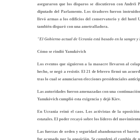
aseguraron que los disparos se discutieron con Andréi 
diputado del Parlamento. Los tiradores fueron instruido
llevó armas a los edificios del conservatorio y del hote
también disparó con una ametralladora.
"El Gobierno actual de Ucrania está basado en la sangre y
Cómo se rindió Yanukóvich
Los eventos que siguieron a la masacre llevaron al colap
hecho, se negó a resistir. El 21 de febrero firmó un acuerdo
tras lo cual se anunciaron elecciones presidenciales anticip
Las autoridades fueron amenazadas con una continuación de
Yanukóvich cumplió esta exigencia y dejó Kiev.
En Ucrania reinó el caos. Los activistas de la oposición
estatales. El poder recayó sobre los líderes del movimien
Las fuerzas de orden y seguridad abandonaron el barrio 
fue ocupado por la oposición. Se completó el cambio de p