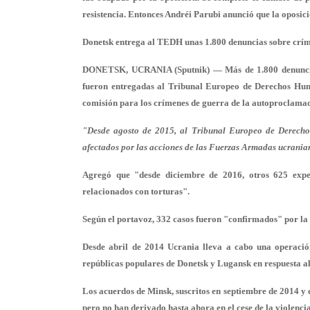
resistencia. Entonces Andréi Parubi anunció que la oposici
Donetsk entrega al TEDH unas 1.800 denuncias sobre crí
DONETSK, UCRANIA (Sputnik) — Más de 1.800 denuncias
fueron entregadas al Tribunal Europeo de Derechos Hum
comisión para los crímenes de guerra de la autoproclama
"Desde agosto de 2015, al Tribunal Europeo de Derecho
afectados por las acciones de las Fuerzas Armadas ucranian
Agregó que "desde diciembre de 2016, otros 625 expedi
relacionados con torturas".
Según el portavoz, 332 casos fueron "confirmados" por la C
Desde abril de 2014 Ucrania lleva a cabo una operación
repúblicas populares de Donetsk y Lugansk en respuesta a
Los acuerdos de Minsk, suscritos en septiembre de 2014 y e
pero no han derivado hasta ahora en el cese de la violenc