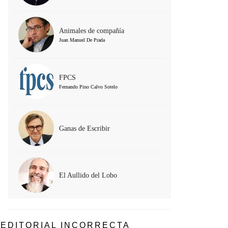
Animales de compañía
Juan Manuel De Prada
FPCS
Fernando Pino Calvo Sotelo
Ganas de Escribir
El Aullido del Lobo
EDITORIAL INCORRECTA