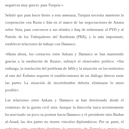
negativas muy graves. para Turquía «.
Señaló que para hacer frente a esta amenaza, Turquía necesita mantener la
cooperación con Rusia e Irán en el marco de las negociaciones de Astana
sobre Siria, para convencer a sus aliados e Iraq de enfrentarse al PYD y al
Partido de los Trabajadores del Kurdistán (PKK), y lo más importante,
establecer relaciones de trabajo con Damasco.
«Hasta ahora, los contactos entre Ankara y Damasco se han mantenido
gracias a la mediación de Rusia», subrayó el observador político. «Sin
embargo, la resolución del problema de Idlib y la situación en los territorios
al este del Éufrates requiere el establecimiento de un diálogo directo entre
las partes. La situación de incertidumbre debería eliminarse lo antes
posible».
Las relaciones entre Ankara y Damasco se han deteriorado desde el
comienzo de la guerra civil siria. Aunque la dirección turca recientemente
ha suavizado un poco su postura hacia Damasco y el presidente sirio Bashar
al-Assad, las dos partes no tienen vínculos diplomáticos. Por su parte, el
gobierno sirio considera ilegítima la presencia de Turquía y menos las