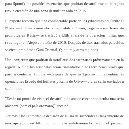
para Sputnik los posibles escenarios que podrían desarrollarse en la región
tras la creación de una zona desmilitarizada en Idlib.
El experto recordó que una considerable parte de los yihadistas del Frente al
Nusra —también conocido como Fatah al Sham, organización terrorista
prohibida en Rusia— se trasladó a Idlib a raíz de la operación militar que
tuvo lugar en Alepo en otoño de 2016. Después de eso, traslados parecidos
se efectuaron desde Guta Oriental, Quneitra y otras regiones.
Unal conjetura que podrían desarrollarse dos escenarios próximamente en la
región: o bien los terroristas serán trasladados a los territorios sirios que
pasó a controlar Turquía —después de que su Ejército implementara las
operaciones Escudo del Éufrates y Rama de Olivo— o bien serán enviados a
suelo turco.
"Desde mi punto de vista, el desarrollo de ambos escenarios oculta una seria
amenaza [para el país otomano]", recalcó.
Además, Unal comentó la decisión de Rusia de suspender el lanzamiento de
una operación en Idlib por un plazo indeterminado. Según el profesor