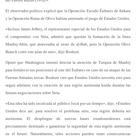
del Pueblo Kurdo (YPG) «.
El observador político explicó que la Operación Escudo Éufrates de Ankara
y la Operación Rama de Olivo habían arruinado el juego de Estados Unidos.
«Incluso James Jeffrey, el representante especial de los Estados Unidos para
el compromiso con Siria, admitió que querían la formación de la línea
Manbij-Afrin, que atravesaba al oeste de al-Bab, pero la Operación Olive
Branch cortó este plan de raíz», dijo Bozkurt.
Opinó que Washington intentó desviar la atención de Turquía de Manbij
para fortalecer sus posiciones al este del Eufrates en caso de un ataque de las
Fuerzas Armadas turcas. Bozkurt cree que Estados Unidos necesita esto para
seguir adelante con la creación de una región autónoma kurda durante las
futuras negociaciones sobre Siria.
«Esta idea ha sido inculcada al público local por un tiempo», dijo. «Estados
Unidos dice así: para resolver el problema sirio, esta región debería ser
autónoma. El despliegue de nuevas bases estadounidenses está
precisamente destinado a garantizar la seguridad de esta región autónoma
en el futuro. Naturalmente, tales acciones pueden tener consecuencias