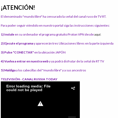
¡ATENCIÓN!
El denominado "mundo libre" ha censurado la señal del canal ruso de TV RT.
Para poder seguir viéndolo en nuestro portal siga las instrucciones siguientes:
1) Instale
en su ordenador el programa gratuito Proton VPN desde
aquí:
2) Ejecute el programa
y aparecerán tres Ubicaciones libres en la parte izquierda
3) Pulse "CONECTAR"
en la ubicación JAPÓN
4) Vuelva a entrar en nuestra web
y ya podrá disfrutar de la señal de RT TV
5) Maldiga
a los cabecillas del "mundo libre" y a sus ancestros
TELEVISIÓN - CANAL RUSSIA TODAY