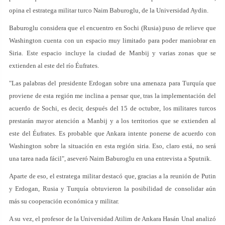
opina el estratega militar turco Naim Baburoglu, de la Universidad Aydin.
Baburoglu considera que el encuentro en Sochi (Rusia) puso de relieve que
Washington cuenta con un espacio muy limitado para poder maniobrar en
Siria. Este espacio incluye la ciudad de Manbij y varias zonas que se
extienden al este del río Éufrates.
"Las palabras del presidente Erdogan sobre una amenaza para Turquía que
proviene de esta región me inclina a pensar que, tras la implementación del
acuerdo de Sochi, es decir, después del 15 de octubre, los militares turcos
prestarán mayor atención a Manbij y a los territorios que se extienden al
este del Éufrates. Es probable que Ankara intente ponerse de acuerdo con
Washington sobre la situación en esta región siria. Eso, claro está, no será
una tarea nada fácil", aseveró Naim Baburoglu en una entrevista a Sputnik.
Aparte de eso, el estratega militar destacó que, gracias a la reunión de Putin
y Erdogan, Rusia y Turquía obtuvieron la posibilidad de consolidar aún
más su cooperación económica y militar.
A su vez, el profesor de la Universidad Atilim de Ankara Hasán Unal analizó