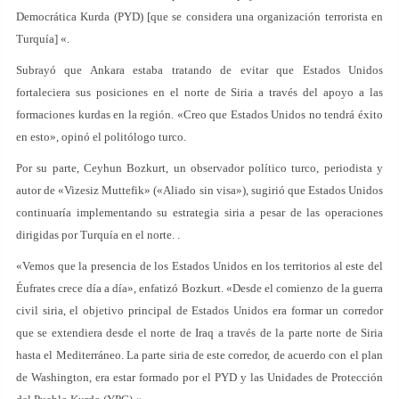
Democrática Kurda (PYD) [que se considera una organización terrorista en
Turquía] «.
Subrayó que Ankara estaba tratando de evitar que Estados Unidos
fortaleciera sus posiciones en el norte de Siria a través del apoyo a las
formaciones kurdas en la región. «Creo que Estados Unidos no tendrá éxito
en esto», opinó el politólogo turco.
Por su parte, Ceyhun Bozkurt, un observador político turco, periodista y
autor de «Vizesiz Muttefik» («Aliado sin visa»), sugirió que Estados Unidos
continuaría implementando su estrategia siria a pesar de las operaciones
dirigidas por Turquía en el norte. .
«Vemos que la presencia de los Estados Unidos en los territorios al este del
Éufrates crece día a día», enfatizó Bozkurt. «Desde el comienzo de la guerra
civil siria, el objetivo principal de Estados Unidos era formar un corredor
que se extendiera desde el norte de Iraq a través de la parte norte de Siria
hasta el Mediterráneo. La parte siria de este corredor, de acuerdo con el plan
de Washington, era estar formado por el PYD y las Unidades de Protección