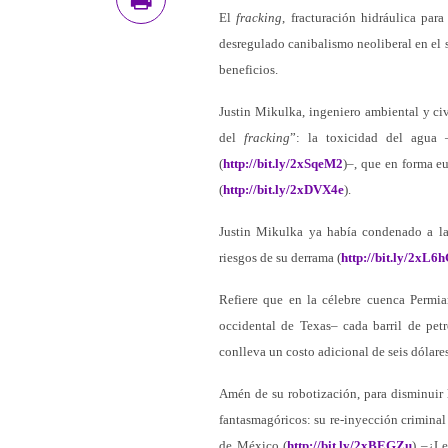
El
fracking
, fracturación hidráulica par
desregulado canibalismo neoliberal en el 
beneficios.
Justin Mikulka, ingeniero ambiental y civ
del
fracking
”: la toxicidad del agua 
(
http://bit.ly/2xSqeM2
)–, que en forma e
(
http://bit.ly/2xDVX4e
).
Justin Mikulka ya había condenado a la 
riesgos de su derrama (
http://bit.ly/2xL6
Refiere que en la célebre cuenca Perm
occidental de Texas– cada barril de petr
conlleva un costo adicional de seis dólares
Amén de su robotización, para disminuir l
fantasmagóricos: su re-inyección criminal 
de México (
http://bit.ly/2xBEGZu
) –¿Le