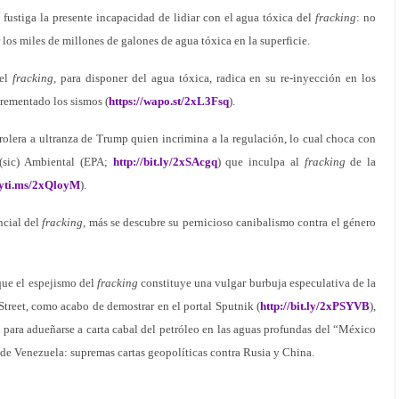
fustiga la presente incapacidad de lidiar con el agua tóxica del
fracking
: no
r los miles de millones de galones de agua tóxica en la superficie.
del
fracking
, para disponer del agua tóxica, radica en su re-inyección en los
crementado los sismos (
https://wapo.st/2xL3Fsq
).
rolera a ultranza de Trump quien incrimina a la regulación, lo cual choca con
 (sic) Ambiental (EPA;
http://bit.ly/2xSAcgq
) que inculpa al
fracking
de la
nyti.ms/2xQloyM
).
ncial del
fracking
, más se descubre su pernicioso canibalismo contra el género
ue el espejismo del
fracking
constituye una vulgar burbuja especulativa de la
Street, como acabo de demostrar en el portal Sputnik (
http://bit.ly/2xPSYVB
),
o para adueñarse a carta cabal del petróleo en las aguas profundas del “México
 de Venezuela: supremas cartas geopolíticas contra Rusia y China.