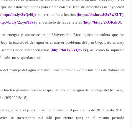
 que no están equipadas para lidiar con ese tipo de desechos (su inyección
 (
http://bit.ly/2xQel9j
); su restitución a los ríos (
https://cbsloc.al/2xPwELT
);
ttp://bit.ly/2xyoNTx
) y el deshielo de las carreteras (
http://bit.ly/2xORzhU
).
o en energía y ambiente en la Universidad Rice, quien considera que los
ue hoy la toxicidad del agua es el mayor problema del
fracking
. Esto es muy
 secretas nocivas/cancerígenas (
http://bit.ly/2xQcvFr
), así como la supuesta
licado, no se quedan atrás.
to del manejo del agua será duplicado a más de 22 mil millones de dólares en
 que huelen grandes negocios especulando con el agua de reciclaje del
fracking
,
do (
WSJ
22/8/18).
del agua para el
fracking
se incrementó 770 por ciento de 2011 hasta 2016,
óxica se incrementó mil 440 por ciento (sic) en el mismo periodo