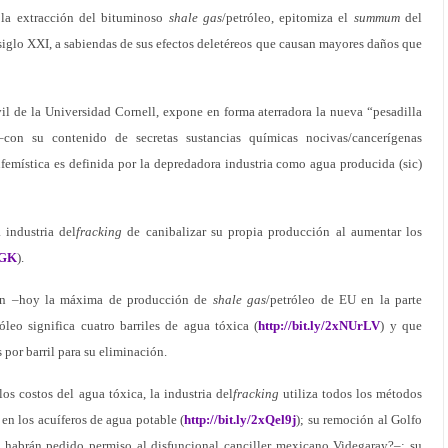
a la extracción del bituminoso
shale gas
/petróleo, epitomiza el
summum
del
siglo XXI, a sabiendas de sus efectos deletéreos que causan mayores daños que
il de la Universidad Cornell, expone en forma aterradora la nueva “pesadilla
–con su contenido de secretas sustancias químicas nocivas/cancerígenas
ufemística es definida por la depredadora industria como agua producida (sic)
industria del
fracking
de canibalizar su propia producción al aumentar los
hGK
).
ian –hoy la máxima de producción de
shale gas
/petróleo de EU en la parte
óleo significa cuatro barriles de agua tóxica (
http://bit.ly/2xNUrLV
) y que
 por barril para su eliminación.
os costos del agua tóxica, la industria del
fracking
utiliza todos los métodos
en los acuíferos de agua potable (
http://bit.ly/2xQel9j
); su remoción al Golfo
 habrán pedido permiso al disfuncional canciller mexicano Videgaray?–; su