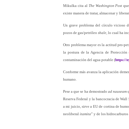
Mikulka cita al
The Washington Post
que 
existe manera de tratar, almacenar y libera
Un grave problema del círculo vicioso 
pozos de gas/petróleo
shale,
lo cual ha in
Otro problema mayor es la actitud pro-pet
la postura de la Agencia de Protección
contaminación del agua potable (
https://
Conforme más avanza la aplicación deme
humano.
Pese a que se ha demostrado
ad nauseam
q
Reserva Federal y la bancocracia de Wall 
a mi juicio, sirve a EU de cortina de hum
neoliberal
itamita
” y de los hidrocarburos