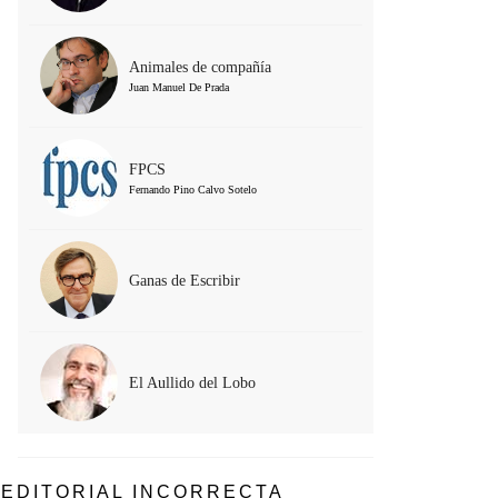
Animales de compañía
Juan Manuel De Prada
FPCS
Fernando Pino Calvo Sotelo
Ganas de Escribir
El Aullido del Lobo
EDITORIAL INCORRECTA