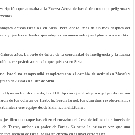
escripción que acusaba a la Fuerza Aérea de Israel de conducta peligrosa y
eventos.
 ataques aéreos israelíes en Siria. Pero ahora, más de un mes después del
nte y que Israel tendrá que adoptar un nuevo enfoque diplomático y militar
.
 últimos años. La serie de éxitos de la comunidad de inteligencia y la fuerza
odía hacer prácticamente lo que quisiera en Siria.
ruso, Israel no comprendió completamente el cambio de actitud en Moscú y
men de Assad en el sur de Siria.
ón Ilyushin fue derribado, las FDI dijeron que el objetivo golpeado incluía
sión de los cohetes de Hezbolá
. Según Israel, los guardias revolucionarios
trabandear este equipo desde Siria hasta el Líbano.
e justificó un ataque israelí en el corazón del área de influencia e interés de
o de Tartus, ambos en poder de Rusia. No sería la primera vez que una
 inteligencia de Israel causa un enredo en el nivel estratégico.