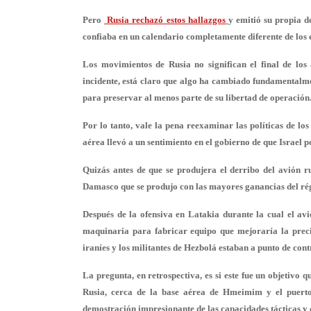
Pero
Rusia rechazó estos hallazgos
y emitió su propia d
confiaba en un calendario completamente diferente de los 
Los movimientos de Rusia no significan el final de los
incidente, está claro que algo ha cambiado fundamentalme
para preservar al menos parte de su libertad de operación
Por lo tanto, vale la pena reexaminar las políticas de los
aérea llevó a un sentimiento en el gobierno de que Israel p
Quizás antes de que se produjera el derribo del avión 
Damasco que se produjo con las mayores ganancias del régi
Después de la ofensiva en Latakia durante la cual el avi
maquinaria para fabricar equipo que mejoraría la preci
iraníes y los militantes de Hezbolá estaban a punto de con
La pregunta, en retrospectiva, es si este fue un objetivo qu
Rusia, cerca de la base aérea de Hmeimim y el puert
demostración impresionante de las capacidades tácticas y de