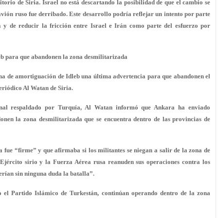
itorio de Siria.
Israel no está descartando la posibilidad de que el cambio se
 avión ruso fue derribado
. Este desarrollo podría reflejar un intento por parte
ia y de
reducir la fricción entre Israel e Irán como parte del esfuerzo por
leb para que abandonen la zona desmilitarizada
zona de amortiguación de Idleb una última advertencia para que abandonen el
riódico Al Watan de Siria.
onal respaldado por Turquía, Al Watan informó que Ankara ha enviado
onen la zona desmilitarizada que se encuentra dentro de las provincias de
 fue “firme” y que afirmaba si los militantes se niegan a salir de la zona de
Ejército sirio y la Fuerza Aérea rusa reanuden sus operaciones contra los
derían sin ninguna duda la batalla”.
mo el Partido Islámico de Turkestán, continúan operando dentro de la zona