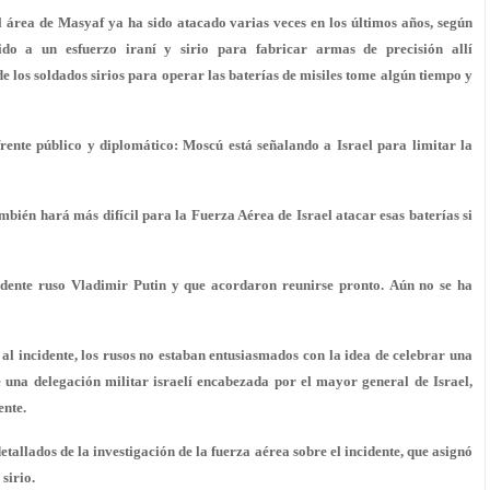
el área de Masyaf ya ha sido atacado varias veces en los últimos años
, según
do a un esfuerzo iraní y sirio para fabricar armas de precisión allí
e los soldados sirios para operar las baterías de misiles tome algún tiempo y
rente público y diplomático: Moscú está señalando a Israel para limitar la
ambién hará más difícil para la Fuerza Aérea de Israel atacar esas baterías si
dente ruso Vladimir Putin y que acordaron reunirse pronto. Aún no se ha
 al incidente, los rusos no estaban entusiasmados con la idea de celebrar una
e una delegación militar israelí encabezada por el mayor general de Israel,
ente.
allados de la investigación de la fuerza aérea sobre el incidente, que asignó
sirio.