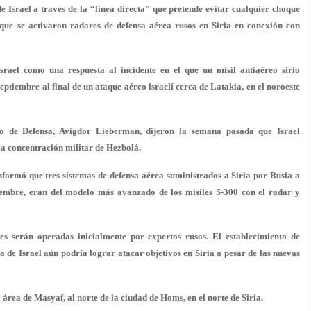
 Israel a través de la “línea directa” que pretende evitar cualquier choque
 que se activaron radares de defensa aérea rusos en Siria en conexión con
rael como una respuesta al incidente en el que un misil antiaéreo sirio
septiembre al final de un ataque aéreo israelí cerca de Latakia, en el noroeste
ro de Defensa, Avigdor Lieberman, dijeron la semana pasada que Israel
la concentración militar de Hezbolá.
informó que tres sistemas de defensa aérea suministrados a Siria por Rusia a
ptiembre, eran del modelo más avanzado de los misiles S-300 con el radar y
es serán operadas inicialmente por expertos rusos
. El establecimiento de
ea de Israel aún podría lograr atacar objetivos en Siria a pesar de las nuevas
 área de Masyaf, al norte de la ciudad de Homs, en el norte de Siria.