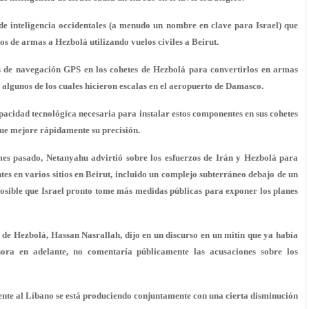
e inteligencia occidentales (a menudo un nombre en clave para Israel) que
s de armas a Hezbolá utilizando vuelos civiles a Beirut.
as de navegación GPS en los cohetes de Hezbolá para convertirlos en armas
 algunos de los cuales hicieron escalas en el aeropuerto de Damasco.
apacidad tecnológica necesaria para instalar estos componentes en sus cohetes
ue mejore rápidamente su precisión.
es pasado, Netanyahu advirtió sobre los esfuerzos de Irán y Hezbolá para
tes en varios sitios en Beirut, incluido un complejo subterráneo debajo de un
posible que Israel pronto tome más medidas públicas para exponer los planes
 de Hezbolá, Hassan Nasrallah, dijo en un discurso en un mitin que ya había
ahora en adelante, no comentaría públicamente las acusaciones sobre los
ente al Líbano se está produciendo conjuntamente con una cierta disminución