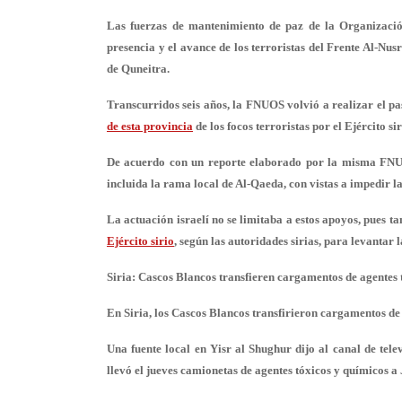
Las fuerzas de mantenimiento de paz de la Organizaci
presencia y el avance de los terroristas del Frente Al-Nu
de Quneitra.
Transcurridos seis años, la FNUOS volvió a realizar el pas
de esta provincia
de los focos terroristas por el Ejército sir
De acuerdo con un reporte elaborado por la misma FN
incluida la rama local de Al-Qaeda, con vistas a impedir la
La actuación israelí no se limitaba a estos apoyos, pues 
Ejército sirio
, según las autoridades sirias, para levanta
Siria: Cascos Blancos transfieren cargamentos de agentes 
En Siria, los Cascos Blancos transfirieron cargamentos de 
Una fuente local en Yisr al Shughur dijo al canal de tel
llevó el jueves camionetas de agentes tóxicos y químicos a 