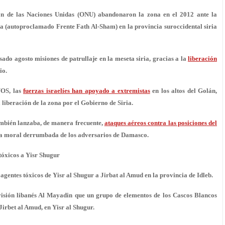
ón de las Naciones Unidas (ONU) abandonaron la zona en el 2012 ante la
sra (autoproclamado Frente Fath Al-Sham) en la provincia suroccidental siria
ado agosto misiones de patrullaje en la meseta siria, gracias a la
liberación
io.
UOS, las
fuerzas israelíes han apoyado a extremistas
en los altos del Golán,
 liberación de la zona por el Gobierno de Siria.
también lanzaba, de manera frecuente,
ataques aéreos contra las posiciones del
r la moral derrumbada de los adversarios de Damasco.
tóxicos a Yisr Shugur
agentes tóxicos de Yisr al Shugur a Jirbat al Amud en la provincia de Idleb.
evisión libanés Al Mayadin que un grupo de elementos de los Cascos Blancos
Jirbet al Amud, en Yisr al Shugur.