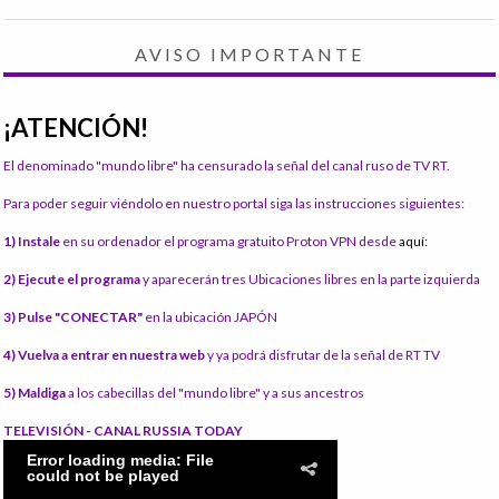
AVISO IMPORTANTE
¡ATENCIÓN!
El denominado "mundo libre" ha censurado la señal del canal ruso de TV RT.
Para poder seguir viéndolo en nuestro portal siga las instrucciones siguientes:
1) Instale
en su ordenador el programa gratuito Proton VPN desde
aquí:
2) Ejecute el programa
y aparecerán tres Ubicaciones libres en la parte izquierda
3) Pulse "CONECTAR"
en la ubicación JAPÓN
4) Vuelva a entrar en nuestra web
y ya podrá disfrutar de la señal de RT TV
5) Maldiga
a los cabecillas del "mundo libre" y a sus ancestros
TELEVISIÓN - CANAL RUSSIA TODAY