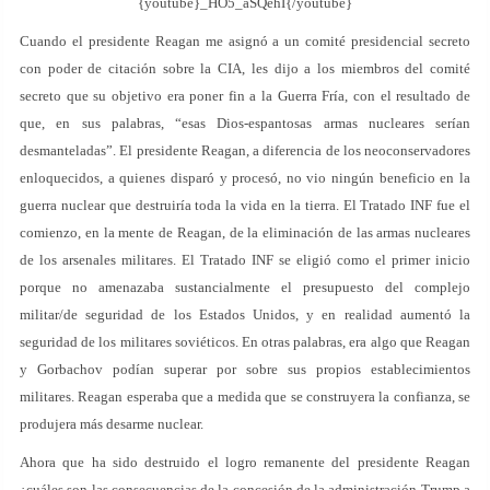
{youtube}_HO5_aSQehI{/youtube}
Cuando el presidente Reagan me asignó a un comité presidencial secreto
con poder de citación sobre la CIA, les dijo a los miembros del comité
secreto que su objetivo era poner fin a la Guerra Fría, con el resultado de
que, en sus palabras, “esas Dios-espantosas armas nucleares serían
desmanteladas”. El presidente Reagan, a diferencia de los neoconservadores
enloquecidos, a quienes disparó y procesó, no vio ningún beneficio en la
guerra nuclear que destruiría toda la vida en la tierra. El Tratado INF fue el
comienzo, en la mente de Reagan, de la eliminación de las armas nucleares
de los arsenales militares. El Tratado INF se eligió como el primer inicio
porque no amenazaba sustancialmente el presupuesto del complejo
militar/de seguridad de los Estados Unidos, y en realidad aumentó la
seguridad de los militares soviéticos. En otras palabras, era algo que Reagan
y Gorbachov podían superar por sobre sus propios establecimientos
militares. Reagan esperaba que a medida que se construyera la confianza, se
produjera más desarme nuclear.
Ahora que ha sido destruido el logro remanente del presidente Reagan
¿cuáles son las consecuencias de la concesión de la administración Trump a