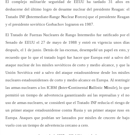
El complejo militar/de seguridad de EEUU ha tardado 31 años en
deshacerse del último logro de desarme nuclear del presidente Reagan: el
Tratado INF (
I
ntermediate-Range
N
uclear
F
orces) que el presidente Reagan
y el presidente soviético Gorbachov lograron en 1987.
El Tratado de Fuerzas Nucleares de Rango Intermedio fue ratificado por el
Senado de EEUU el 27 de mayo de 1988 y entró en vigencia unos días
después, el 1 de junio. Detrás de las escenas, desempeñé un papel en esto, y
recuerdo que lo que el tratado logró fue hacer que Europa esté a salvo del
ataque nuclear de los misiles soviéticos de corto y medio alcance, y que la
Unión Soviética esté a salvo del ataque estadounidense desde los misiles
nucleares estadounidenses de corto y medio alcance en Europa. Al restringir
las armas nucleares a los ICBM (
I
nter-
C
ontinental
B
allistic
M
issile), lo que
permitió un tiempo de advertencia garantizando así las represalias y el no
uso de armas nucleares, se consideró que el Tratado INF reducía el riesgo de
un primer ataque estadounidense contra Rusia y un primer ataque ruso en
Europa. Ataques que podrían ser lanzados por misiles de crucero de bajo
vuelo con un tiempo de advertencia cercano a cero.