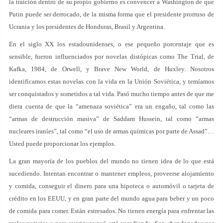
la traición dentro de su propio gobierno es convencer a Washington de que
Putin puede ser derrocado, de la misma forma que el presidente prorruso de
Ucrania y los presidentes de Honduras, Brasil y Argentina.
En el siglo XX los estadounidenses, o ese pequeño porcentaje que es
sensible, fueron influenciados por novelas distópicas como The Trial, de
Kafka, 1984, de Orwell, y Brave New World, de Huxley. Nosotros
identificamos estas novelas con la vida en la Unión Soviética, y temíamos
ser conquistados y sometidos a tal vida. Pasó mucho tiempo antes de que me
diera cuenta de que la “amenaza soviética” era un engaño, tal como las
“armas de destrucción masiva” de Saddam Hussein, tal como “armas
nucleares iraníes”, tal como “el uso de armas químicas por parte de Assad”…
Usted puede proporcionar los ejemplos.
La gran mayoría de los pueblos del mundo no tienen idea de lo que está
sucediendo. Intentan encontrar o mantener empleos, proveerse alojamiento
y comida, conseguir el dinero para una hipoteca o automóvil o tarjeta de
crédito en los EEUU, y en gran parte del mundo agua para beber y un poco
de comida para comer. Están estresados. No tienen energía para enfrentar las