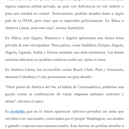
alguna empresa militar privada, un país con deficiencia en este ámbito o
para una entidad no estatal. Teóricamente, podrían desafiar hasta a algún
país de la OTAN, pero claro que es imposible políticamente. En África o
América Latina, sería otra cosa", teoriza Jramchijin.
En África, solo Egipto, Marruecos y Argelia aplastarían una fuerza aérea
privada de esta envergadura. Otros países, como Sudáfrica, Etiopia, Angola,
Nigeria, Uganda, Sudán y Eritrea armarían una dura resistencia. Las demás
naciones africanas no podrían contra un asalto así, opina el autor.
En América Latina, los invencibles serían Brasil, Chile, Perú y Venezuela,
mientras Colombia y Cuba presentarían un gran desafío.
"Otros países de América del Sur, ni hablar de Centroamérica, perderían una
guerra contra la combinación de varias empresas militares terrestres y
aéreas", advierte el autor.
Es
probable
que en el futuro aparezcan 'ejércitos privados' sin nada que
envidiar a los nacionales, controlados por el propio Washington, sus aliados
o grandes corporaciones transnacionales. Esas fuerzas no podrían desafiar a