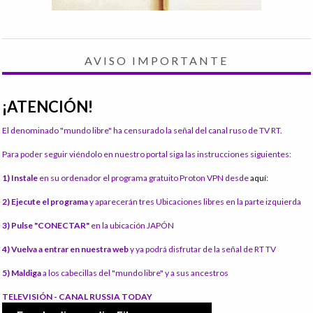
AVISO IMPORTANTE
¡ATENCIÓN!
El denominado "mundo libre" ha censurado la señal del canal ruso de TV RT.
Para poder seguir viéndolo en nuestro portal siga las instrucciones siguientes:
1) Instale
en su ordenador el programa gratuito Proton VPN desde
aquí:
2) Ejecute el programa
y aparecerán tres Ubicaciones libres en la parte izquierda
3) Pulse "CONECTAR"
en la ubicación JAPÓN
4) Vuelva a entrar en nuestra web
y ya podrá disfrutar de la señal de RT TV
5) Maldiga
a los cabecillas del "mundo libre" y a sus ancestros
TELEVISIÓN - CANAL RUSSIA TODAY