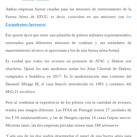
Ambas empresas fueron creadas para las misiones de entrenamiento de la
Fuerza Aérea de EEUU, es decir, coinciden en sus misiones con
los
Escuadrones Agresores
.
Eso quiere decir que tiene una plantilla de pilotos militares experimentados,
entrenados para diferentes misiones de combate y sus estándares de
mantenimiento técnico se aproximan a los de una fuerza aérea formal.
Es verdad que todos los aviones en posesión de ATAC y Draken son
obsoletos. Quizá los más modernos serían los Atlas Cheetah de Draken,
comprados a Sudáfrica en 2017. Es la modernización más corriente del
Dassault Mirage III, el caza francés introducido en 1961 y coetáneo del
MiG-21 soviético.
Pero al combinar la experiencia de los pilotos con la cantidad de aviones,
resulta una imagen diferente. Las FFAA de Portugal tienen 27 unidades de
los F-16 estadounidenses, y las de Hungría operan 14 cazas Gripen suecos.
Mientras tanto, las dos empresas privadas tienen unas 180 aeronaves.
"Cada una de las dos podría desempeñar el papel de una fuerza aérea para