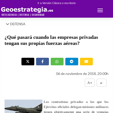
Ir a Versión Clásica o escritorio
Toggle 
DEFENSA
¿Qué pasará cuando las empresas privadas
tengan sus propias fuerzas aéreas?
06 de noviembre de 2018, 20:00h
A+
a-
Los contratistas privados a los que los
Ejércitos oficiales delegan misiones militares
tienen objetivamente una serie de ventajas