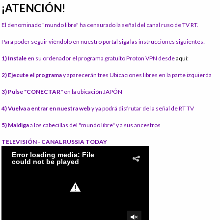
¡ATENCIÓN!
El denominado "mundo libre" ha censurado la señal del canal ruso de TV RT.
Para poder seguir viéndolo en nuestro portal siga las instrucciones siguientes:
1) Instale
en su ordenador el programa gratuito Proton VPN desde
aquí:
2) Ejecute el programa
y aparecerán tres Ubicaciones libres en la parte izquierda
3) Pulse "CONECTAR"
en la ubicación JAPÓN
4) Vuelva a entrar en nuestra web
y ya podrá disfrutar de la señal de RT TV
5) Maldiga
a los cabecillas del "mundo libre" y a sus ancestros
TELEVISIÓN - CANAL RUSSIA TODAY