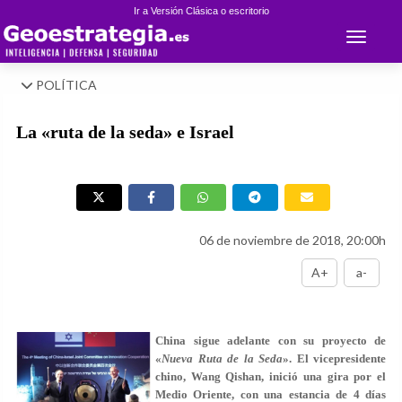
Ir a Versión Clásica o escritorio
Toggle 
POLÍTICA
La «ruta de la seda» e Israel
06 de noviembre de 2018, 20:00h
A+
a-
China sigue adelante con su proyecto de
«
Nueva Ruta de la Seda
». El vicepresidente
chino, Wang Qishan, inició una gira por el
Medio Oriente, con una estancia de 4 días