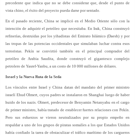
precedente que indica que no se debe considerar que, desde el punto de
vista chino, el éxito del proyecto pueda darse por sentado.
En el pasado reciente, China se implicó en el Medio Oriente sólo con la
intención de adquirir el petróleo que necesitaba. En Irak, China construyó
refinerías, destruidas por los yihadistas del Emirato Islámico (Daesh) y por
las tropas de las potencias occidentales que simulaban luchar contra esos
terroristas. Pekín se convirtió también en el principal comprador del
petróleo de Arabia Saudita, donde construyó el gigantesco complejo
petrolero de Yasref-Yanbu, a un costo de 10 000 millones de dólares.
Israel y la Nueva Ruta de la Seda
Los vínculos entre Israel y China datan del mandato del primer ministro
israelí Ehud Olmert, cuyos padres se instalaron en Shanghai luego de haber
huido de los nazis. Olmert, predecesor de Benyamin Netanyahu en el cargo
de primer ministro, había tratado de establecer fuertes relaciones con Pekín.
Pero sus esfuerzos se vieron neutralizados por su propio empeño en
respaldar a uno de los grupos de piratas somalíes a los que Estados Unidos
había confiado la tarea de obstaculizar el tráfico marítimo de los cargueros