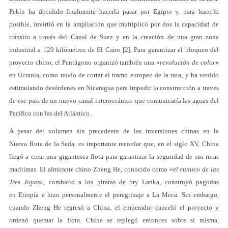
Pekín ha decidido finalmente hacerla pasar por Egipto y, para hacerlo
posible, invirtió en la ampliación que multiplicó por dos la capacidad de
tránsito a través del Canal de Suez y en la creación de una gran zona
industrial a 120 kilómetros de El Cairo [2]. Para garantizar el bloqueo del
proyecto chino, el Pentágono organizó también una «
revolución de color
»
en Ucrania, como modo de cortar el tramo europeo de la ruta, y ha venido
estimulando desórdenes en Nicaragua para impedir la construcción a traves
de ese pais de un nuevo canal interoceánico que comunicaría las aguas del
Pacífico con las del Atlántico.
A pesar del volumen sin precedente de las inversiones chinas en la
Nueva Ruta de la Seda, es importante recordar que, en el siglo XV, China
llegó a crear una gigantesca flota para garantizar la seguridad de sus rutas
marítimas. El almirante chino Zheng He, conocido como «
el eunuco de las
Tres Joyas
», combatió a los piratas de Sry Lanka, construyó pagodas
en Etiopía e hizo personalmente el peregrinaje a La Meca. Sin embargo,
cuando Zheng He regresó a China, el emperador canceló el proyecto y
ordenó quemar la flota. China se replegó entonces sobre sí misma,