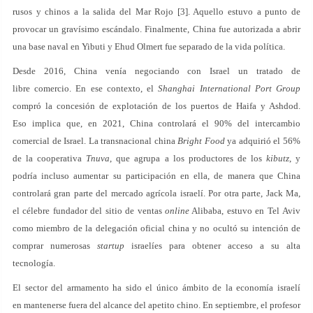
rusos y chinos a la salida del Mar Rojo [3]. Aquello estuvo a punto de
provocar un gravísimo escándalo. Finalmente, China fue autorizada a abrir
una base naval en Yibuti y Ehud Olmert fue separado de la vida política.
Desde 2016, China venía negociando con Israel un tratado de
libre comercio. En ese contexto, el
Shanghai International Port Group
compró la concesión de explotación de los puertos de Haifa y Ashdod.
Eso implica que, en 2021, China controlará el 90% del intercambio
comercial de Israel. La transnacional china
Bright Food
ya adquirió el 56%
de la cooperativa
Tnuva
, que agrupa a los productores de los
kibutz
, y
podría incluso aumentar su participación en ella, de manera que China
controlará gran parte del mercado agrícola israelí. Por otra parte, Jack Ma,
el célebre fundador del sitio de ventas
online
Alibaba, estuvo en Tel Aviv
como miembro de la delegación oficial china y no ocultó su intención de
comprar numerosas
startup
israelíes para obtener acceso a su alta
tecnología.
El sector del armamento ha sido el único ámbito de la economía israelí
en mantenerse fuera del alcance del apetito chino. En septiembre, el profesor