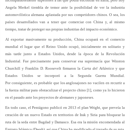
incomparablemente superiores a las que podía encontrar en Italia, pero hoy
Angela Merkel tiembla de temor ante la posibilidad de ver la industria
automovilística alemana aplastada por sus competidores chinos. O sea, los
países desarrollados van a tener que comerciar con China y, al mismo
tiempo, tratar de proteger sus propias industrias del impacto económico.
Al exportar masivamente su producción, China ocupará en el comercio
mundial el lugar que el Reino Unido ocupó, inicialmente en solitario y
más tarde junto a Estados Unidos, desde la época de la Revolución
Industrial. Fue precisamente para conservar esa supremacía que Winston
Churchill y Franklin D. Roosevelt firmaron la
Carta del Atlántico
y que
Estados Unidos se incorporó a la Segunda Guerra Mundial.
Por consiguiente, es probable que los anglosajones no vacilen en recurrir a
la fuerza militar para obstaculizar el projecto chino [1], como ya lo hicieron
en el pasado ante los proyectos de alemanes y japoneses.
En todo caso, el Pentágono publicó en 2013 el plan Wright, que preveía la
creación de un nuevo Estado en territorios de Irak y Siria para bloquear la
ruta de la seda entre Bagdad y Damasco. Esa era la misión encomendada al
Emirato Islámico (Daesh), así que China ha modificado el trazado de su ruta.