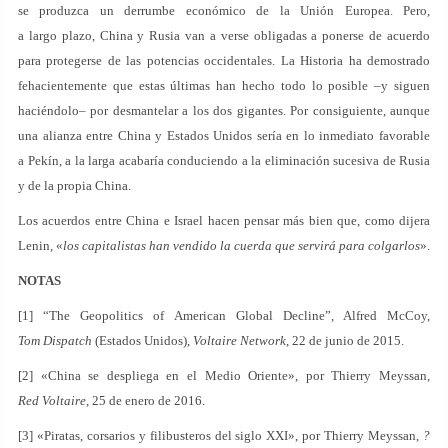
se produzca un derrumbe económico de la Unión Europea. Pero,
a largo plazo, China y Rusia van a verse obligadas a ponerse de acuerdo
para protegerse de las potencias occidentales. La Historia ha demostrado
fehacientemente que estas últimas han hecho todo lo posible –y siguen
haciéndolo– por desmantelar a los dos gigantes. Por consiguiente, aunque
una alianza entre China y Estados Unidos sería en lo inmediato favorable
a Pekín, a la larga acabaría conduciendo a la eliminación sucesiva de Rusia
y de la propia China.
Los acuerdos entre China e Israel hacen pensar más bien que, como dijera
Lenin, «
los capitalistas han vendido la cuerda que servirá para colgarlos
».
NOTAS
[1] “The Geopolitics of American Global Decline”, Alfred McCoy,
Tom Dispatch
(Estados Unidos),
Voltaire Network
, 22 de junio de 2015.
[2] «China se despliega en el Medio Oriente», por Thierry Meyssan,
Red Voltaire
, 25 de enero de 2016.
[3] «Piratas, corsarios y filibusteros del siglo XXI», por Thierry Meyssan,
?