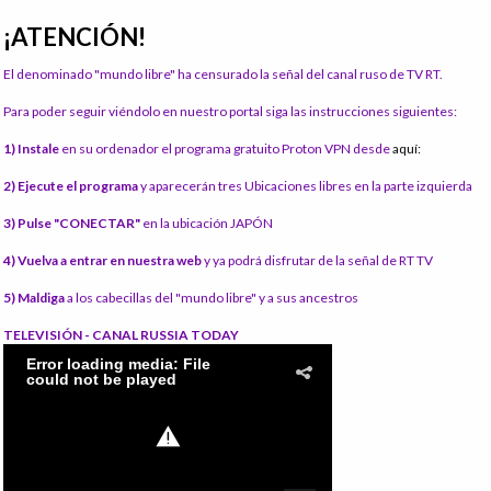
¡ATENCIÓN!
El denominado "mundo libre" ha censurado la señal del canal ruso de TV RT.
Para poder seguir viéndolo en nuestro portal siga las instrucciones siguientes:
1) Instale
en su ordenador el programa gratuito Proton VPN desde
aquí:
2) Ejecute el programa
y aparecerán tres Ubicaciones libres en la parte izquierda
3) Pulse "CONECTAR"
en la ubicación JAPÓN
4) Vuelva a entrar en nuestra web
y ya podrá disfrutar de la señal de RT TV
5) Maldiga
a los cabecillas del "mundo libre" y a sus ancestros
TELEVISIÓN - CANAL RUSSIA TODAY