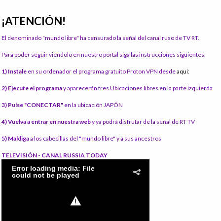
¡ATENCIÓN!
El denominado "mundo libre" ha censurado la señal del canal ruso de TV RT.
Para poder seguir viéndolo en nuestro portal siga las instrucciones siguientes:
1) Instale
en su ordenador el programa gratuito Proton VPN desde
aquí:
2) Ejecute el programa
y aparecerán tres Ubicaciones libres en la parte izquierda
3) Pulse "CONECTAR"
en la ubicación JAPÓN
4) Vuelva a entrar en nuestra web
y ya podrá disfrutar de la señal de RT TV
5) Maldiga
a los cabecillas del "mundo libre" y a sus ancestros
TELEVISIÓN - CANAL RUSSIA TODAY