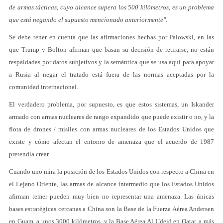
de armas tácticas, cuyo alcance supera los 500 kilómetros, es un problema
que está negando el supuesto mencionado anteriormente".
Se debe tener en cuenta que las afirmaciones hechas por Palowski, en las
que Trump y Bolton afirman que basan su decisión de retirarse, no están
respaldadas por datos subjetivos y la semántica que se usa aquí para apoyar
a Rusia al negar el tratado está fuera de las normas aceptadas por la
comunidad internacional.
El verdadero problema, por supuesto, es que estos sistemas, un Iskander
armado con armas nucleares de rango expandido que puede existir o no, y la
flota de drones / misiles con armas nucleares de los Estados Unidos que
existe y cómo afectan el entorno de amenaza que el acuerdo de 1987
pretendía crear.
Cuando uno mira la posición de los Estados Unidos con respecto a China en
el Lejano Oriente, las armas de alcance intermedio que los Estados Unidos
afirman temer pueden muy bien no representar una amenaza. Las únicas
bases estratégicas cercanas a China son la Base de la Fuerza Aérea Andersen
en Guam, a unos 3000 kilómetros, y la Base Aérea Al Udeid en Qatar, a más