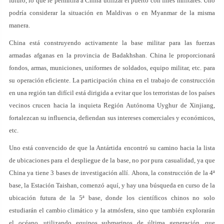
futuro, lo que le permitirá a China utilizar el puerto con fines militares. Uno
podría considerar la situación en Maldivas o en Myanmar de la misma
manera.
China está construyendo activamente la base militar para las fuerzas
armadas afganas en la provincia de Badakhshan. China le proporcionará
fondos, armas, municiones, uniformes de soldados, equipo militar, etc. para
su operación eficiente. La participación china en el trabajo de construcción
en una región tan difícil está dirigida a evitar que los terroristas de los países
vecinos crucen hacia la inquieta Región Autónoma Uyghur de Xinjiang,
fortalezcan su influencia, defiendan sus intereses comerciales y económicos,
etc.
Uno está convencido de que la Antártida encontró su camino hacia la lista
de ubicaciones para el despliegue de la base, no por pura casualidad, ya que
China ya tiene 3 bases de investigación allí. Ahora, la construcción de la 4ª
base, la Estación Taishan, comenzó aquí, y hay una búsqueda en curso de la
ubicación futura de la 5ª base, donde los científicos chinos no solo
estudiarán el cambio climático y la atmósfera, sino que también explorarán
el océano. utilizando equipos submarinos de última generación, que