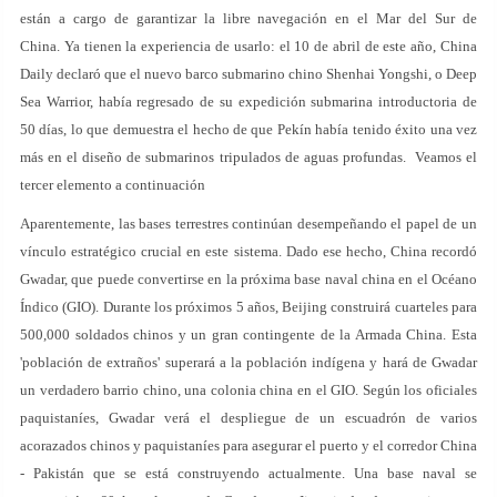
están a cargo de garantizar la libre navegación en el Mar del Sur de
China. Ya tienen la experiencia de usarlo: el 10 de abril de este año, China
Daily declaró que el nuevo barco submarino chino Shenhai Yongshi, o Deep
Sea Warrior, había regresado de su expedición submarina introductoria de
50 días, lo que demuestra el hecho de que Pekín había tenido éxito una vez
más en el diseño de submarinos tripulados de aguas profundas. Veamos el
tercer elemento a continuación
Aparentemente, las bases terrestres continúan desempeñando el papel de un
vínculo estratégico crucial en este sistema. Dado ese hecho, China recordó
Gwadar, que puede convertirse en la próxima base naval china en el Océano
Índico (GIO). Durante los próximos 5 años, Beijing construirá cuarteles para
500,000 soldados chinos y un gran contingente de la Armada China. Esta
'población de extraños' superará a la población indígena y hará de Gwadar
un verdadero barrio chino, una colonia china en el GIO. Según los oficiales
paquistaníes, Gwadar verá el despliegue de un escuadrón de varios
acorazados chinos y paquistaníes para asegurar el puerto y el corredor China
- Pakistán que se está construyendo actualmente. Una base naval se