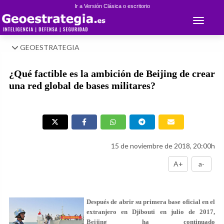
Ir a Versión Clásica o escritorio
Toggle 
GEOESTRATEGIA
¿Qué factible es la ambición de Beijing de crear
una red global de bases militares?
15 de noviembre de 2018, 20:00h
A+
a-
Después de abrir su primera base oficial en el
extranjero en Djibouti en julio de 2017,
Beijing ha continuado