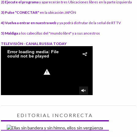
2) Ejecute el programa
y aparecerán tres Ubicaciones libres en la parte izquierda
3) Pulse "CONECTAR"
en la ubicación JAPÓN
4) Vuelva a entrar en nuestra web
y ya podrá disfrutar de la señal de RT TV
5) Maldiga
a los cabecillas del "mundo libre" y a sus ancestros
TELEVISIÓN - CANAL RUSSIA TODAY
EDITORIAL INCORRECTA