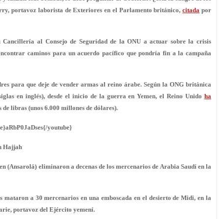
y, portavoz laborista de Exteriores en el Parlamento británico,
citada
por
Cancillería al Consejo de Seguridad de la ONU a actuar sobre la crisis
encontrar caminos para
un acuerdo pacífico
que pondría fin a la campaña
dres
para que deje de vender armas
al reino árabe. Según la ONG británica
las en inglés), desde el inicio de la guerra en Yemen, el Reino Unido
ha
 de libras (unos 6.000 millones de dólares).
be}aRbP0JaDses{/youtube}
n Hajjah
en (Ansarolá) eliminaron a decenas de los mercenarios de Arabia Saudí en la
es mataron a 30 mercenarios en una emboscada en el desierto de Midi, en la
rie, portavoz del Ejército yemení.