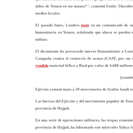
niños de Yemen en sus manos?
", comentó Emily Thornberr
medios locales.
El pasado lunes, Londres
instó
en un comunicado de su 
humanitaria en Yemen, señalando que ahora se pueden 
militar.
El documento ha provocado nuevos llamamientos a Lon
Campaña contra el comercio de armas (CAAT, por sus sig
vendido
material bélico a Riad por valor de 4.600 millones
{youtu
Ejército yemení mata a 30 mercenarios de Arabia Saudí e
Las fuerzas del Ejército y del movimiento popular de Yem
provincia de Hajjah.
En una serie de operaciones militares, las tropas yemení
provincia de Hajjah, ha informado este miércoles Yahya Sa