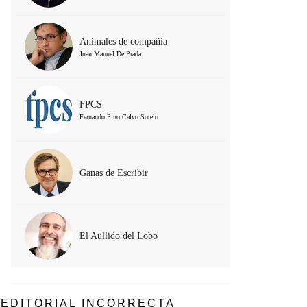
Animales de compañía
Juan Manuel De Prada
FPCS
Fernando Pino Calvo Sotelo
Ganas de Escribir
El Aullido del Lobo
EDITORIAL INCORRECTA