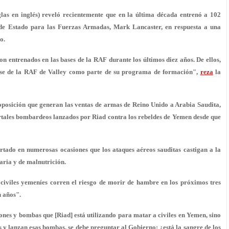
las en inglés) reveló recientemente que en la última década entrenó a
102
 de Estado para las Fuerzas Armadas, Mark Lancaster, en respuesta a una
o.
n entrenados en las bases de la RAF durante los últimos diez años. De ellos,
base de la RAF de Valley como parte de su programa de formación",
reza
la
 oposición que generan las ventas de armas de Reino Unido a Arabia Saudita,
rtales bombardeos lanzados por Riad contra los rebeldes de Yemen
desde que
rtado en numerosas ocasiones que los ataques aéreos sauditas castigan a la
aria y de malnutrición.
 civiles yemeníes
corren el riesgo de morir de hambre en los próximos tres
n años"
.
nes y bombas que [Riad] está utilizando para matar a civiles en Yemen, sino
es y lanzan esas bombas, se debe preguntar al Gobierno:
¿está la sangre de los