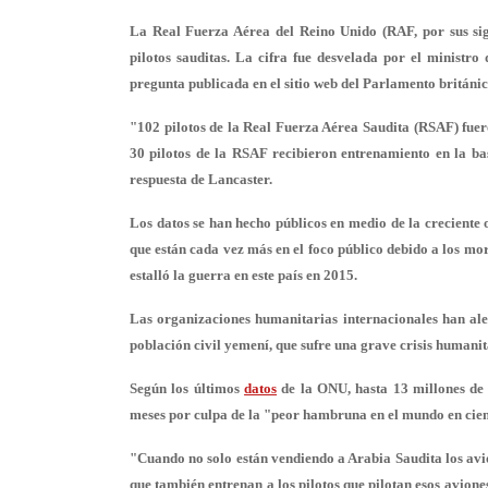
La Real Fuerza Aérea del Reino Unido (RAF, por sus sig
pilotos sauditas.
La cifra fue desvelada por el ministro
pregunta publicada en el sitio web del Parlamento británic
"
102 pilotos de la Real Fuerza Aérea Saudita
(RSAF) fuero
30 pilotos de la RSAF recibieron entrenamiento en la 
respuesta de Lancaster.
Los datos se han hecho públicos en medio de la creciente
que están cada vez más en el foco público debido a
los mo
estalló la guerra en este país en 2015.
Las organizaciones humanitarias internacionales han ale
población civil yemení, que sufre una grave crisis humanit
Según los últimos
datos
de la ONU, hasta
13 millones de
meses por culpa de la
"peor hambruna en el mundo en cie
"Cuando no solo están vendiendo a Arabia Saudita los avio
que también entrenan a los pilotos que pilotan esos avion