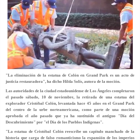
"La eliminación de la estatua de Colón en Grand Park es un acto de
justicia restauradora", ha dicho Hilda Solís, autora de la moción.
Las autoridades de la ciudad estadounidense de Los Ángeles completaron
el pasado sábado, 10 de noviembre, la retirada de una estatua del
explorador Cristóbal Colón, levantada hace 45 años en el Grand Park
del centro de la urbe norteamericana, como parte de una moción
aprobada el año pasado que ya ha sustituido el antiguo "Día del
Descubrimiento" por "el Día de los Pueblos Indígenas".
"La estatua de Cristóbal Colón reescribe un capítulo manchado de la
historia que carga de falso romanticismo la expansión de los imperios