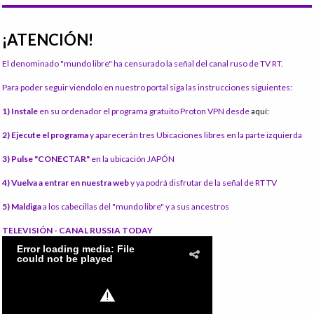
¡ATENCIÓN!
El denominado "mundo libre" ha censurado la señal del canal ruso de TV RT.
Para poder seguir viéndolo en nuestro portal siga las instrucciones siguientes:
1) Instale
en su ordenador el programa gratuito Proton VPN desde
aquí:
2) Ejecute el programa
y aparecerán tres Ubicaciones libres en la parte izquierda
3) Pulse "CONECTAR"
en la ubicación JAPÓN
4) Vuelva a entrar en nuestra web
y ya podrá disfrutar de la señal de RT TV
5) Maldiga
a los cabecillas del "mundo libre" y a sus ancestros
TELEVISIÓN - CANAL RUSSIA TODAY