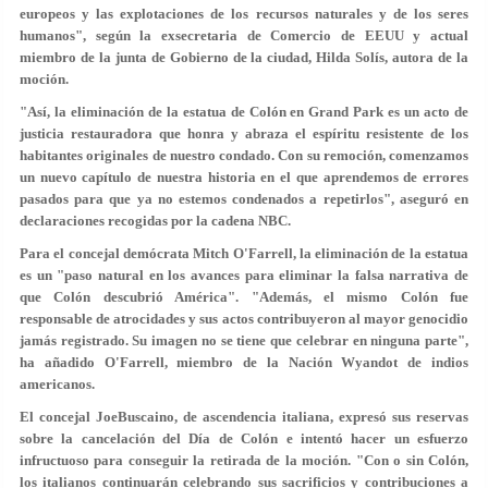
europeos y las explotaciones de los recursos naturales y de los seres
humanos", según la exsecretaria de Comercio de EEUU y actual
miembro de la junta de Gobierno de la ciudad, Hilda Solís, autora de la
moción.
"Así, la eliminación de la estatua de Colón en Grand Park es un acto de
justicia restauradora que honra y abraza el espíritu resistente de los
habitantes originales de nuestro condado. Con su remoción, comenzamos
un nuevo capítulo de nuestra historia en el que aprendemos de errores
pasados para que ya no estemos condenados a repetirlos", aseguró en
declaraciones recogidas por la cadena NBC.
Para el concejal demócrata Mitch O'Farrell, la eliminación de la estatua
es un "paso natural en los avances para eliminar la falsa narrativa de
que Colón descubrió América". "Además, el mismo Colón fue
responsable de atrocidades y sus actos contribuyeron al mayor genocidio
jamás registrado. Su imagen no se tiene que celebrar en ninguna parte",
ha añadido O'Farrell, miembro de la Nación Wyandot de indios
americanos.
El concejal JoeBuscaino, de ascendencia italiana, expresó sus reservas
sobre la cancelación del Día de Colón e intentó hacer un esfuerzo
infructuoso para conseguir la retirada de la moción. "Con o sin Colón,
los italianos continuarán celebrando sus sacrificios y contribuciones a