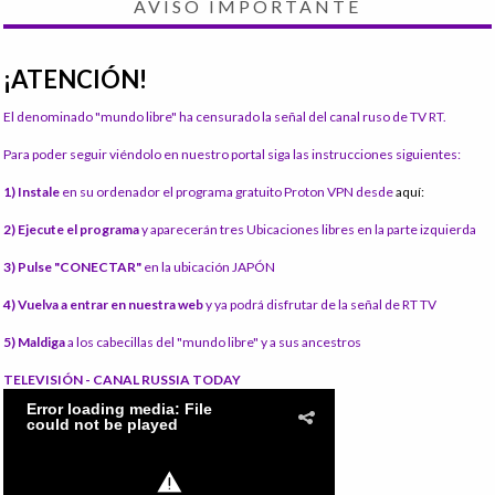
AVISO IMPORTANTE
¡ATENCIÓN!
El denominado "mundo libre" ha censurado la señal del canal ruso de TV RT.
Para poder seguir viéndolo en nuestro portal siga las instrucciones siguientes:
1) Instale
en su ordenador el programa gratuito Proton VPN desde
aquí:
2) Ejecute el programa
y aparecerán tres Ubicaciones libres en la parte izquierda
3) Pulse "CONECTAR"
en la ubicación JAPÓN
4) Vuelva a entrar en nuestra web
y ya podrá disfrutar de la señal de RT TV
5) Maldiga
a los cabecillas del "mundo libre" y a sus ancestros
TELEVISIÓN - CANAL RUSSIA TODAY