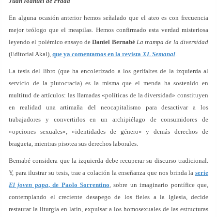
Juan Manuel de Prada
En alguna ocasión anterior hemos señalado que el ateo es con frecuencia
mejor teólogo que el meapilas. Hemos confirmado esta verdad misteriosa
leyendo el polémico ensayo de
Daniel Bernabé
La trampa de la diversidad
(Editorial Akal),
que ya comentamos en la revista
XL Semanal
.
La tesis del libro (que ha encolerizado a los gerifaltes de la izquierda al
servicio de la plutocracia) es la misma que el menda ha sostenido en
multitud de artículos: las llamadas «políticas de la diversidad» constituyen
en realidad una artimaña del neocapitalismo para desactivar a los
trabajadores y convertirlos en un archipiélago de consumidores de
«opciones sexuales», «identidades de género» y demás derechos de
bragueta, mientras pisotea sus derechos laborales.
Bernabé considera que la izquierda debe recuperar su discurso tradicional.
Y, para ilustrar su tesis, trae a colación la enseñanza que nos brinda la
serie
El joven papa
, de Paolo Sorrentino
, sobre un imaginario pontífice que,
contemplando el creciente desapego de los fieles a la Iglesia, decide
restaurar la liturgia en latín, expulsar a los homosexuales de las estructuras