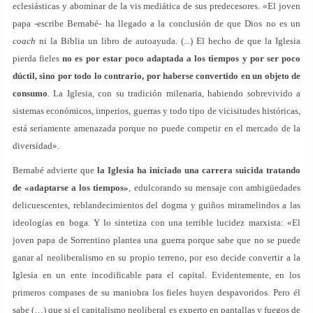
eclesiásticas y abominar de la vis mediática de sus predecesores. «El joven
papa -escribe Bernabé- ha llegado a la conclusión de que Dios no es un
coach
ni la Biblia un libro de autoayuda. (...) El hecho de que la Iglesia
pierda fieles
no es por estar poco adaptada a los tiempos y por ser poco
dúctil, sino por todo lo contrario, por haberse convertido en un objeto de
consumo
. La Iglesia, con su tradición milenaria, habiendo sobrevivido a
sistemas económicos, imperios, guerras y todo tipo de vicisitudes históricas,
está seriamente amenazada porque no puede competir en el mercado de la
diversidad».
Bernabé advierte que
la Iglesia ha iniciado una carrera suicida tratando
de «adaptarse a los tiempos»
, edulcorando su mensaje con ambigüedades
delicuescentes, reblandecimientos del dogma y guiños miramelindos a las
ideologías en boga. Y lo sintetiza con una terrible lucidez marxista: «El
joven papa de Sorrentino plantea una guerra porque sabe que no se puede
ganar al neoliberalismo en su propio terreno, por eso decide convertir a la
Iglesia en un ente incodificable para el capital. Evidentemente, en los
primeros compases de su maniobra los fieles huyen despavoridos. Pero él
sabe (…) que si el capitalismo neoliberal es experto en pantallas y fuegos de