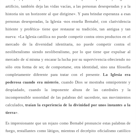
artificio, también deja las vidas vacías, a las personas desesperadas y a la
historia sin un horizonte al que dirigirse». Y para brindar esperanza a esas
personas desesperadas, la Iglesia -nos enseña Bernabé, con clarividencia
hiriente y profética- tiene que restaurar su tradición, tan antigua y tan
nueva: «La Iglesia católica no puede competir contra otros productos en el
mercado de la diversidad identitaria, no puede competir contra el
neoliberalismo siendo neoliberalismo, por lo que tiene que expulsar al
mercado de sí misma y encarar la lucha por su supervivencia ofreciendo no
sólo otra forma de ser, de comportarse, otra identidad, sino una filosofía
completamente diferente para tratar con el presente.
La Iglesia era
poderosa cuando era misterio
, cuando Dios se mostraba omnipotente y
despiadado, cuando la imponente altura de las catedrales y la
incomprensible sonoridad de las palabras del sacerdote, sus movimientos
calculados,
traían la experiencia de la divinidad por unos instantes a la
tierra
».
Es impresionante que un rojazo como Bernabé pronuncie estas palabras de
fuego, restallantes como látigos, mientras el decrépito oficialismo católico