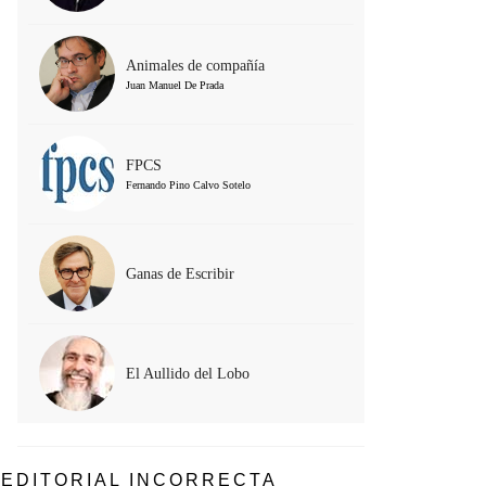
Animales de compañía
Juan Manuel De Prada
FPCS
Fernando Pino Calvo Sotelo
Ganas de Escribir
El Aullido del Lobo
EDITORIAL INCORRECTA