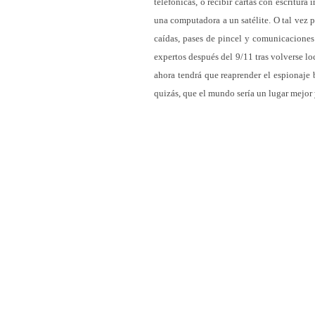
telefónicas, o recibir cartas con escritur
una computadora a un satélite. O tal vez p
caídas, pases de pincel y comunicaciones
expertos después del 9/11 tras volverse loc
ahora tendrá que reaprender el espionaje 
quizás, que el mundo sería un lugar mejor 