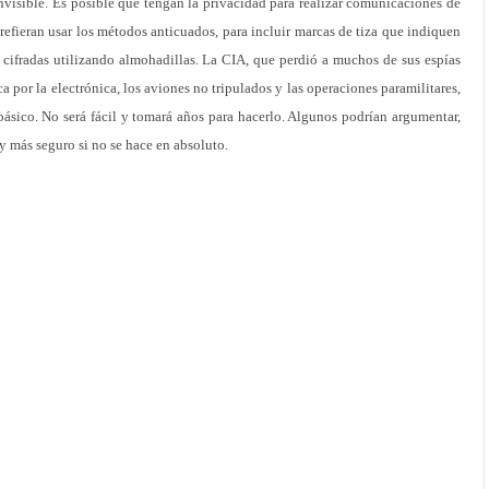
a invisible. Es posible que tengan la privacidad para realizar comunicaciones de
refieran usar los métodos anticuados, para incluir marcas de tiza que indiquen
 cifradas utilizando almohadillas. La CIA, que perdió a muchos de sus espías
a por la electrónica, los aviones no tripulados y las operaciones paramilitares,
básico. No será fácil y tomará años para hacerlo. Algunos podrían argumentar,
y más seguro si no se hace en absoluto.