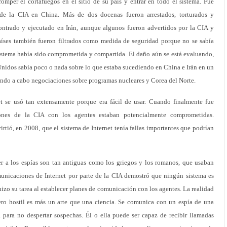
romper el cortafuegos en el sitio de su país y entrar en todo el sistema. Fue
s de la CIA en China. Más de dos docenas fueron arrestados, torturados y
ontrado y ejecutado en Irán, aunque algunos fueron advertidos por la CIA y
aíses también fueron filtrados como medida de seguridad porque no se sabía
sistema había sido comprometida y compartida. El daño aún se está evaluando,
Unidos sabía poco o nada sobre lo que estaba sucediendo en China e Irán en un
ando a cabo negociaciones sobre programas nucleares y Corea del Norte.
t se usó tan extensamente porque era fácil de usar. Cuando finalmente fue
ones de la CIA con los agentes estaban potencialmente comprometidas.
irtió, en 2008, que el sistema de Internet tenía fallas importantes que podrían
r a los espías son tan antiguas como los griegos y los romanos, que usaban
omunicaciones de Internet por parte de la CIA demostró que ningún sistema es
hizo su tarea al establecer planes de comunicación con los agentes. La realidad
jero hostil es más un arte que una ciencia. Se comunica con un espía de una
 para no despertar sospechas. Él o ella puede ser capaz de recibir llamadas