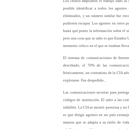
Los chinos ampliaron el trabajo iraní al 
posible identificar a todos los agente
eliminados, y un número similar fue enc
pudieron escapar. Los agentes en otros p
hasta qué punto la información sobre el 
pero una cosa que se sabe es que Estados 
momento crítico en el que se estaban llev
El sistema de comunicaciones de Interne
descifrado, el 70% de las comunicaci
Irónicamente, un contratista de la CIA adv
explotarse. Fue despedido...
Las comunicaciones secretas para protege
códigos de sustitución. El salto a las c
infalible. La CIA se mostró perezosa y no 
es que dirigir agentes en un país extran
manera que se adapta a su estilo de vida