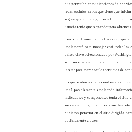
que permitían comunicaciones de dos vías 
redes sociales en los que tiene que inicia
seguro que tenía algún nivel de cifrado 
usuario tenía que responder para obtener a
Una vez desarrollado, el sistema, que o
implementó para manejar casi todas las 
países clave seleccionados por Washington,
sí mismos se establecieron bajo acuerdos
interés para merodear los servicios de cont
Lo que realmente salió mal no está compl
iraní, posiblemente empleando informaci
indicadores y componentes tenía el sitio d
similares. Luego monitorizaron los siti
pudieron penetrar en el sitio dirigido co
posiblemente a otros.