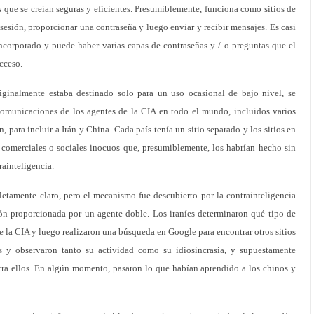
que se creían seguras y eficientes. Presumiblemente, funciona como sitios de
r sesión, proporcionar una contraseña y luego enviar y recibir mensajes. Es casi
incorporado y puede haber varias capas de contraseñas y / o preguntas que el
cceso.
riginalmente estaba destinado solo para un uso ocasional de bajo nivel, se
comunicaciones de los agentes de la CIA en todo el mundo, incluidos varios
 para incluir a Irán y China. Cada país tenía un sitio separado y los sitios en
 comerciales o sociales inocuos que, presumiblemente, los habrían hecho sin
rainteligencia.
etamente claro, pero el mecanismo fue descubierto por la contrainteligencia
ón proporcionada por un agente doble. Los iraníes determinaron qué tipo de
e la CIA y luego realizaron una búsqueda en Google para encontrar otros sitios
os y observaron tanto su actividad como su idiosincrasia, y supuestamente
ntra ellos. En algún momento, pasaron lo que habían aprendido a los chinos y