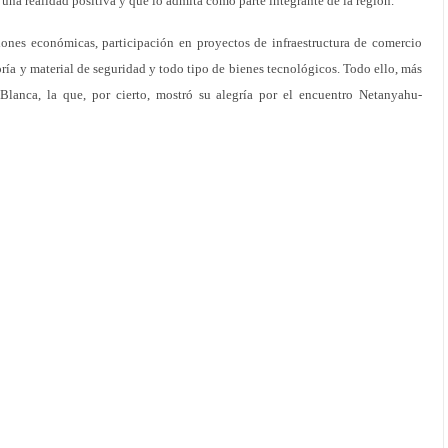
una realidad positiva y que lo admita como parte integrante de la región.
iones económicas, participación en proyectos de infraestructura de comercio
ría y material de seguridad y todo tipo de bienes tecnológicos. Todo ello, más
 Blanca, la que, por cierto, mostró su alegría por el encuentro Netanyahu-