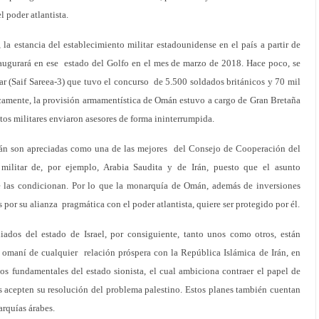
l poder atlantista.
 la estancia del establecimiento militar estadounidense en el país a partir de
inaugurará en ese estado del Golfo en el mes de marzo de 2018. Hace poco, se
r (Saif Sareea-3) que tuvo el concurso de 5.500 soldados británicos y 70 mil
icamente, la provisión armamentística de Omán estuvo a cargo de Gran Bretaña
tos militares enviaron asesores de forma ininterrumpida.
án son apreciadas como una de las mejores del Consejo de Cooperación del
militar de, por ejemplo, Arabia Saudita y de Irán, puesto que el asunto
ue las condicionan. Por lo que la monarquía de Omán, además de inversiones
or su alianza pragmática con el poder atlantista, quiere ser protegido por él.
iados del estado de Israel, por consiguiente, tanto unos como otros, están
o omaní de cualquier relación próspera con la República Islámica de Irán, en
os fundamentales del estado sionista, el cual ambiciona contraer el papel de
s acepten su resolución del problema palestino. Estos planes también cuentan
arquías árabes.