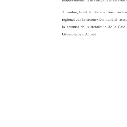
inaplazablemente al estado de Israel como 
A cambio, Israel le ofrece a Omán invers
regional con interconexión mundial; aseso
la garantía del sustentáculo de la Casa
Qabusbin Said Al Said.