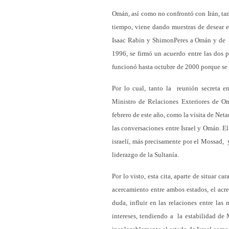
Omán, así como no confrontó con Irán, ta
tiempo, viene dando muestras de desear e
Isaac Rabin y ShimonPeres a Omán y de Y
1996, se firmó un acuerdo entre las dos pa
funcionó hasta octubre de 2000 porque se i
Por lo cual, tanto la reunión secreta e
Ministro de Relaciones Exteriores de O
febrero de este año, como la visita de Net
las conversaciones entre Israel y Omán. E
israelí, más precisamente por el Mossad, 
liderazgo de la Sultanía.
Por lo visto, esta cita, aparte de situar 
acercamiento entre ambos estados, el acre
duda, influir en las relaciones entre la
intereses, tendiendo a la estabilidad d