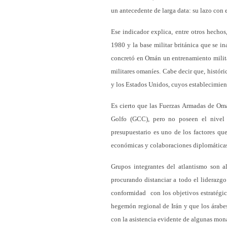
un antecedente de larga data: su lazo con e
Ese indicador explica, entre otros hechos,
1980 y la base militar británica que se 
concretó en Omán un entrenamiento milita
militares omaníes. Cabe decir que, histór
y los Estados Unidos, cuyos establecimien
Es cierto que las Fuerzas Armadas de Om
Golfo (GCC), pero no poseen el nivel 
presupuestario es uno de los factores q
económicas y colaboraciones diplomáticas p
Grupos integrantes del atlantismo son al
procurando distanciar a todo el liderazg
conformidad con los objetivos estratégic
hegemón regional de Irán y que los árabe
con la asistencia evidente de algunas mon