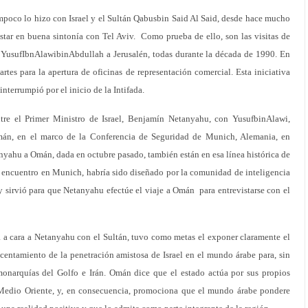
mpoco lo hizo con Israel y el Sultán Qabusbin Said Al Said, desde hace mucho
star en buena sintonía con Tel Aviv. Como prueba de ello, son las visitas de
usufIbnAlawibinAbdullah a Jerusalén, todas durante la década de 1990. En
rtes para la apertura de oficinas de representación comercial. Esta iniciativa
nterrumpió por el inicio de la Intifada.
ntre el Primer Ministro de Israel, Benjamín Netanyahu, con YusufbinAlawi,
mán, en el marco de la Conferencia de Seguridad de Munich, Alemania, en
anyahu a Omán, dada en octubre pasado, también están en esa línea histórica de
l encuentro en Munich, habría sido diseñado por la comunidad de inteligencia
y sirvió para que Netanyahu efectúe el viaje a Omán para entrevistarse con el
cara a cara a Netanyahu con el Sultán, tuvo como metas el exponer claramente el
centamiento de la penetración amistosa de Israel en el mundo árabe para, sin
s monarquías del Golfo e Irán. Omán dice que el estado actúa por sus propios
e Medio Oriente, y, en consecuencia, promociona que el mundo árabe pondere