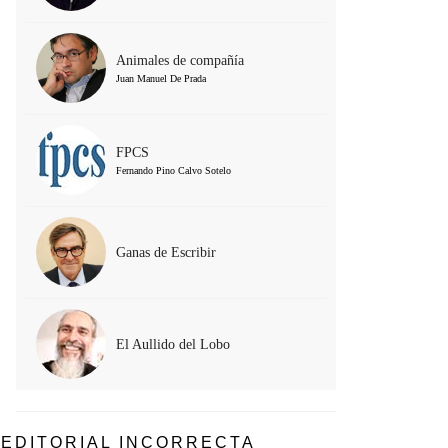
Animales de compañía
Juan Manuel De Prada
FPCS
Fernando Pino Calvo Sotelo
Ganas de Escribir
El Aullido del Lobo
EDITORIAL INCORRECTA