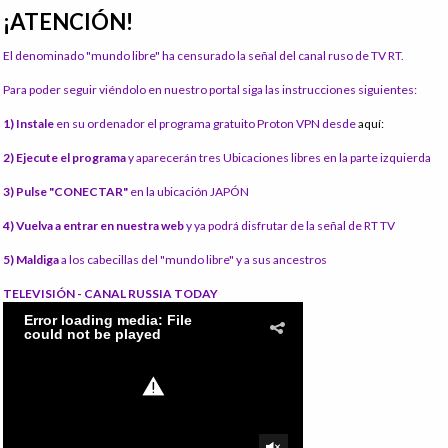
¡ATENCIÓN!
El denominado "mundo libre" ha censurado la señal del canal ruso de TV RT.
Para poder seguir viéndolo en nuestro portal siga las instrucciones siguientes:
1) Instale
en su ordenador el programa gratuito Proton VPN desde
aquí:
2) Ejecute el programa
y aparecerán tres Ubicaciones libres en la parte izquierda
3) Pulse "CONECTAR"
en la ubicación JAPÓN
4) Vuelva a entrar en nuestra web
y ya podrá disfrutar de la señal de RT TV
5) Maldiga
a los cabecillas del "mundo libre" y a sus ancestros
TELEVISIÓN - CANAL RUSSIA TODAY