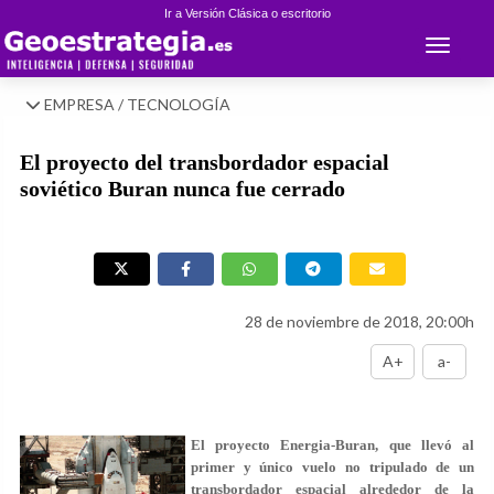
Ir a Versión Clásica o escritorio
Toggle 
EMPRESA / TECNOLOGÍA
El proyecto del transbordador espacial
soviético Buran nunca fue cerrado
28 de noviembre de 2018, 20:00h
A+
a-
El proyecto Energia-Buran, que llevó al
primer y único vuelo no tripulado de un
transbordador espacial alrededor de la