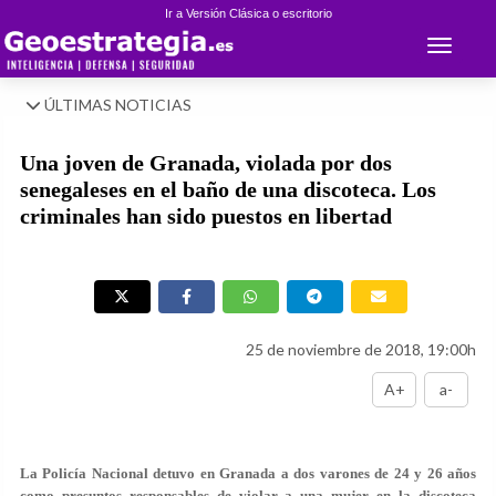
Ir a Versión Clásica o escritorio
Toggle 
ÚLTIMAS NOTICIAS
Una joven de Granada, violada por dos
senegaleses en el baño de una discoteca. Los
criminales han sido puestos en libertad
25 de noviembre de 2018, 19:00h
A+
a-
La Policía Nacional detuvo en Granada a
dos varones de 24 y 26 años
como presuntos responsables de violar a una mujer en la discoteca