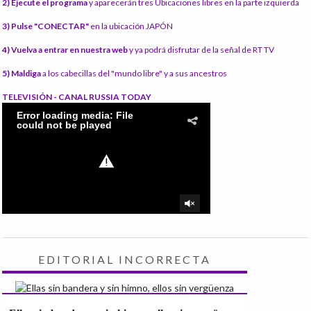
2) Ejecute el programa
y aparecerán tres Ubicaciones libres en la parte izquierda
3) Pulse "CONECTAR"
en la ubicación JAPÓN
4) Vuelva a entrar en nuestra web
y ya podrá disfrutar de la señal de RT TV
5) Maldiga
a los cabecillas del "mundo libre" y a sus ancestros
TELEVISIÓN - CANAL RUSSIA TODAY
EDITORIAL INCORRECTA