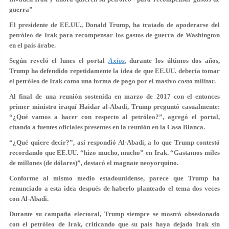
guerra”
El presidente de EE.UU., Donald Trump, ha tratado de apoderarse del
petróleo de Irak para recompensar los gastos de guerra de Washington
en el país árabe.
Según reveló el lunes el portal
Axios
, durante los últimos dos años,
Trump ha defendido repetidamente la idea de que EE.UU. debería tomar
el petróleo de Irak como una forma de pago por el masivo costo militar.
Al final de una reunión sostenida en marzo de 2017 con el entonces
primer ministro iraquí Haidar al-Abadi, Trump preguntó casualmente:
“¿Qué vamos a hacer con respecto al petróleo?”, agregó el portal,
citando a fuentes oficiales presentes en la reunión en la Casa Blanca.
“¿Qué quiere decir?”, así respondió Al-Abadi, a lo que Trump contestó
recordando que EE.UU. “hizo mucho, mucho” en Irak. “Gastamos miles
de millones (de dólares)”, destacó el magnate neoyorquino.
Conforme al mismo medio estadounidense, parece que Trump ha
renunciado a esta idea después de haberlo planteado el tema dos veces
con Al-Abadi.
Durante su campaña electoral, Trump siempre se mostró obsesionado
con el petróleo de Irak, criticando que su país haya dejado Irak sin