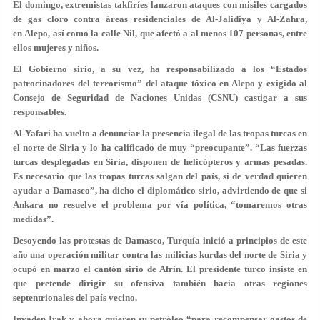
El domingo, extremistas takfiríes lanzaron ataques con misiles cargados
de gas cloro contra áreas residenciales de Al-Jalidiya y Al-Zahra,
en Alepo, así como la calle Nil, que afectó a al menos 107 personas, entre
ellos mujeres y niños.
El Gobierno sirio, a su vez, ha responsabilizado a los “Estados
patrocinadores del terrorismo” del ataque tóxico en Alepo y exigido al
Consejo de Seguridad de Naciones Unidas (CSNU) castigar a sus
responsables.
Al-Yafari ha vuelto a denunciar la presencia ilegal de las tropas turcas en
el norte de Siria y lo ha calificado de muy “preocupante”. “Las fuerzas
turcas desplegadas en Siria, disponen de helicópteros y armas pesadas.
Es necesario que las tropas turcas salgan del país, si de verdad quieren
ayudar a Damasco”, ha dicho el diplomático sirio, advirtiendo de que si
Ankara no resuelve el problema por vía política, “tomaremos otras
medidas”.
Desoyendo las protestas de Damasco, Turquía inició a principios de este
año una operación militar contra las milicias kurdas del norte de Siria y
ocupó en marzo el cantón sirio de Afrin. El presidente turco insiste en
que pretende dirigir su ofensiva también hacia otras regiones
septentrionales del país vecino.
Invaden Irak y ahora quieren su petróleo “para recompensar gastos de