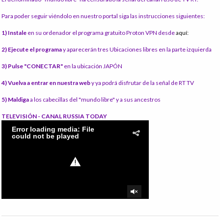
Para poder seguir viéndolo en nuestro portal siga las instrucciones siguientes:
1) Instale
en su ordenador el programa gratuito Proton VPN desde
aquí:
2) Ejecute el programa
y aparecerán tres Ubicaciones libres en la parte izquierda
3) Pulse "CONECTAR"
en la ubicación JAPÓN
4) Vuelva a entrar en nuestra web
y ya podrá disfrutar de la señal de RT TV
5) Maldiga
a los cabecillas del "mundo libre" y a sus ancestros
TELEVISIÓN - CANAL RUSSIA TODAY