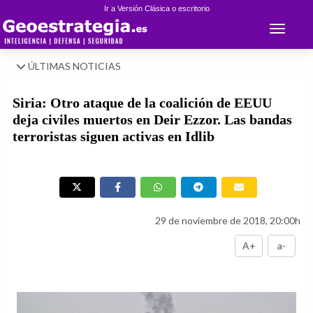
Ir a Versión Clásica o escritorio
Toggle 
ÚLTIMAS NOTICIAS
Siria: Otro ataque de la coalición de EEUU
deja civiles muertos en Deir Ezzor. Las bandas
terroristas siguen activas en Idlib
29 de noviembre de 2018, 20:00h
A+
a-