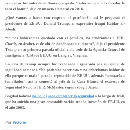
recuperar los miles de millones que gastó. “Solía ser que ‘al vencedor le
toca el botín’”, dijo en un acto electoral en 2016.
¿Qué vamos a hacer con respecto al petróleo?”, así le preguntó el
presidente de EE.UU., Donald Trump, al expremier iraquí Haidar al-
Abadi.
“Si nos hubiéramos quedado con el petróleo, no tendríamos a EIIL
(Daesh, en árabe), es de ahí de donde sacan el dinero”, dijo el presidente
Trump en su primera parada oficial en la sede de la Agencia Central de
Inteligencia (CIA) de EE.UU. en Langley, Virginia.
La idea de Trump siempre fue rechazada o ignorada por su equipo de
seguridad nacional. “No podemos hacer esto y no deberíamos hablar de
ello porque es malo” para la reputación de EE.UU., además “asustaría a
los aliados”, así le contestó al jefe de la Casa Blanca el exasesor de
Seguridad Nacional H.R. McMaster, según recogió
Axios
.
Bagdad todavía
no ha logrado establecer la seguridad
a lo largo de Irak,
que ha sufrido una gran desestabilización tras la invasión de EE.UU. en
el año 2003.
Por
Victoria