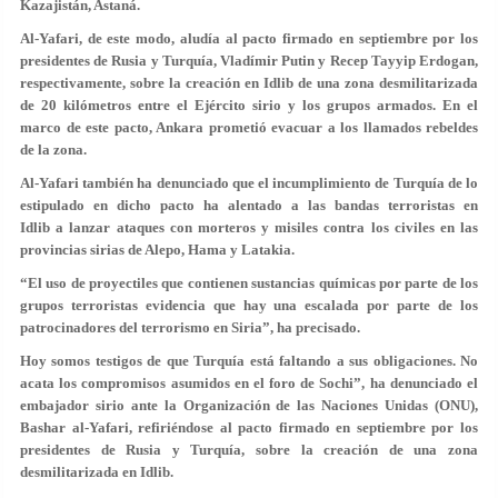
Kazajistán, Astaná.
Al-Yafari, de este modo, aludía al pacto firmado en septiembre por los
presidentes de Rusia y Turquía, Vladímir Putin y Recep Tayyip Erdogan,
respectivamente, sobre la creación en Idlib de una zona desmilitarizada
de 20 kilómetros entre el Ejército sirio y los grupos armados. En el
marco de este pacto, Ankara prometió evacuar a los llamados rebeldes
de la zona.
Al-Yafari también ha denunciado que el incumplimiento de Turquía de lo
estipulado en dicho pacto ha alentado a las bandas terroristas en
Idlib a lanzar ataques con morteros y misiles contra los civiles en las
provincias sirias de Alepo, Hama y Latakia.
“El uso de proyectiles que contienen sustancias químicas por parte de los
grupos terroristas evidencia que hay una escalada por parte de los
patrocinadores del terrorismo en Siria”, ha precisado.
Hoy somos testigos de que Turquía está faltando a sus obligaciones. No
acata los compromisos asumidos en el foro de Sochi”, ha denunciado el
embajador sirio ante la Organización de las Naciones Unidas (ONU),
Bashar al-Yafari, refiriéndose al pacto firmado en septiembre por los
presidentes de Rusia y Turquía, sobre la creación de una zona
desmilitarizada en Idlib.