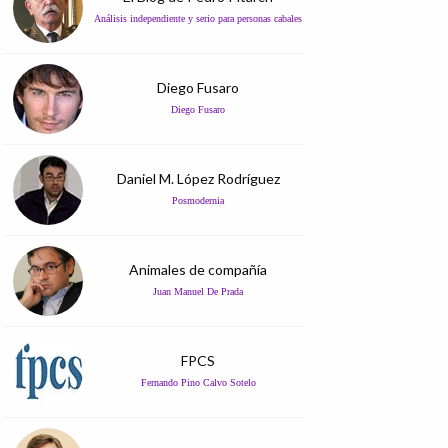
Análisis independiente y serio para personas cabales
Diego Fusaro
Diego Fusaro
Daniel M. López Rodríguez
Posmodernia
Animales de compañía
Juan Manuel De Prada
FPCS
Fernando Pino Calvo Sotelo