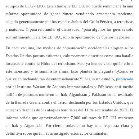
equipos de ECG - EKG. Está claro que EE. UU. no puede renunciar a la más
mínima oportunidad de ganar dinero vendiendo armamento moderno,
pagado generosamente por los estados árabes del Golfo Pérsico, a terroristas
y matones. Y, para reformular el dicho ruso, “para algunos las guerras solo
son sufrimiento, para los EE. UU., solo la oportunidad de buenos negocios”.
En cada esquina, los medios de comunicación occidentales elogian a los
Estados Unidos por sus esfuerzos, calurosamente descritos como una batalla
incansable contra la Hidra del terrorismo. Pero ya hemos visto quién crio a
este monstruo y le suministró armas. Esto plantea la pregunta "¿Cómo es
que están luchando tan desinteresadamente?". Según un estudio,
publicado
por el Instituto Watson de Asuntos Internacionales y Públicos, casi medio
millón de personas murieron en Irak, Afganistán y Pakistán como resultado
de la llamada Guerra contra el Terror declarada por los Estados Unidos, que
comenzó después de los ataques terroristas del 11 de septiembre de 2001. El
informe señala que aproximadamente 7,000 militares de EE. UU. murieron
en Irak y Afganistán. Por cierto, todavía no hay una respuesta clara y
definitiva sobre quién había instigado estos actos criminales.