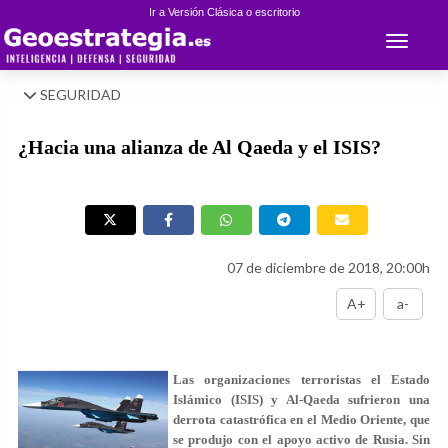
Ir a Versión Clásica o escritorio
Toggle 
SEGURIDAD
¿Hacia una alianza de Al Qaeda y el ISIS?
07 de diciembre de 2018, 20:00h
A+
a-
Las organizaciones terroristas el Estado
Islámico (ISIS) y Al-Qaeda sufrieron una
derrota catastrófica en el Medio Oriente, que
se produjo con el apoyo activo de Rusia. Sin