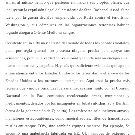
armas, al mismo tiempo que pusieron en marcha sus propios planes, que
incluyeron la expulsión ilegal del presidente de Siria, Bashar al-Assad. Si no
fuera por la guerra decisiva emprendida por Rusia contra el terrorismo,
Washington y sus cómplices en las organizaciones terroristas habrían
logrado ahogar a Oriente Medio en sangre.
Occidente acusa a Rusia y al resto del mundo de todos los pecados mortales,
pero, por regla general, no presenta ninguna prueba para apoyar sus
acusaciones, porque la verdad convencional y la vida real no encajan en su
marco de mentiras y engaños. Hay más que suficiente evidencia que apunta
a una alianza entre los Estados Unidos y los terroristas, y el apoyo de los
Estados Unidos a los matones e insurgentes. Aquí está la prueba más
reciente que vino de Siria. Las fuerzas armadas sirias, junto con el Consejo
Nacional de la Paz, continúan recolectando armas, municiones y
medicamentos, dejados por los insurgentes en Jubata al-Khashab y BeitJinn
(cerca de la gobernación de Quneitra). Los trofeos no solo incluyen armas y
municiones estadounidenses, como ametralladoras, rifles de francotirador,
misiles antitanque TOW, sino también equipos médicos. Por ejemplo, Se
encontró una ambulancia fabricada en EE. UU., tanques de oxígeno y