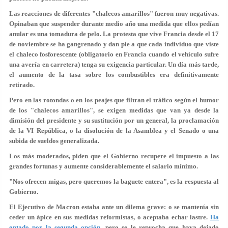
Las reacciones de diferentes "chalecos amarillos" fueron muy negativas.
Opinaban que suspender durante medio año una medida que ellos pedían
anular es una tomadura de pelo. La protesta que vive Francia desde el 17
de noviembre se ha gangrenado y dan pie a que cada individuo que viste
el chaleco fosforescente (obligatorio en Francia cuando el vehículo sufre
una avería en carretera) tenga su exigencia particular. Un día más tarde,
el aumento de la tasa sobre los combustibles era definitivamente
retirado.
Pero en las rotondas o en los peajes que filtran el tráfico según el humor
de los "chalecos amarillos", se exigen medidas que van ya desde la
dimisión del presidente y su sustitución por un general, la proclamación
de la VI República, o la disolución de la Asamblea y el Senado o una
subida de sueldos generalizada.
Los más moderados, piden que el Gobierno recupere el impuesto a las
grandes fortunas y aumente considerablemente el salario mínimo.
"Nos ofrecen migas, pero queremos la baguete entera", es la respuesta al
Gobierno.
El Ejecutivo de Macron estaba ante un dilema grave: o se mantenía sin
ceder un ápice en sus medidas reformistas, o aceptaba echar lastre.
Ha
optado por la segunda opción
, pero se le reprocha que haya dejado