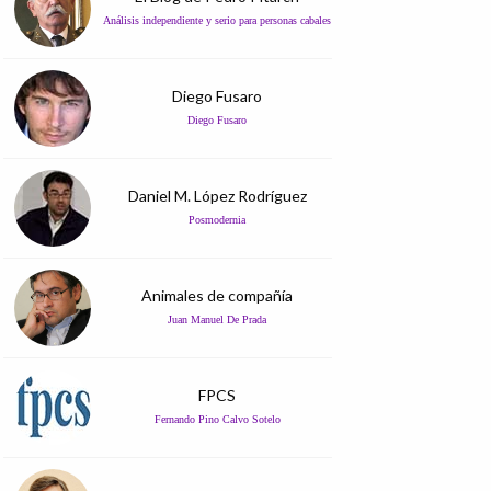
Análisis independiente y serio para personas cabales
Diego Fusaro
Diego Fusaro
Daniel M. López Rodríguez
Posmodernia
Animales de compañía
Juan Manuel De Prada
FPCS
Fernando Pino Calvo Sotelo