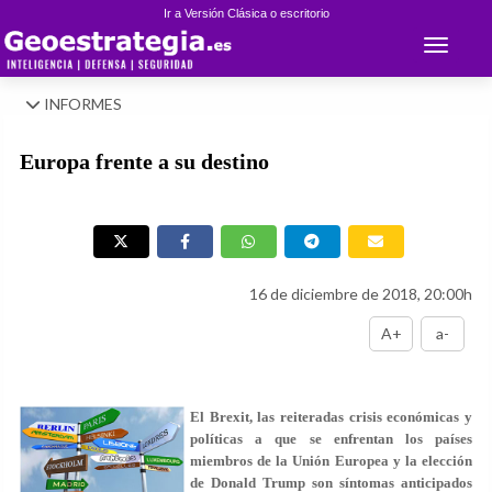
Ir a Versión Clásica o escritorio
Toggle 
INFORMES
Europa frente a su destino
16 de diciembre de 2018, 20:00h
A+
a-
El Brexit, las reiteradas crisis económicas y
políticas a que se enfrentan los países
miembros de la Unión Europea y la elección
de Donald Trump son síntomas anticipados