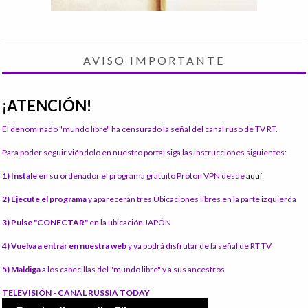
AVISO IMPORTANTE
¡ATENCIÓN!
El denominado "mundo libre" ha censurado la señal del canal ruso de TV RT.
Para poder seguir viéndolo en nuestro portal siga las instrucciones siguientes:
1) Instale
en su ordenador el programa gratuito Proton VPN desde
aquí:
2) Ejecute el programa
y aparecerán tres Ubicaciones libres en la parte izquierda
3) Pulse "CONECTAR"
en la ubicación JAPÓN
4) Vuelva a entrar en nuestra web
y ya podrá disfrutar de la señal de RT TV
5) Maldiga
a los cabecillas del "mundo libre" y a sus ancestros
TELEVISIÓN - CANAL RUSSIA TODAY