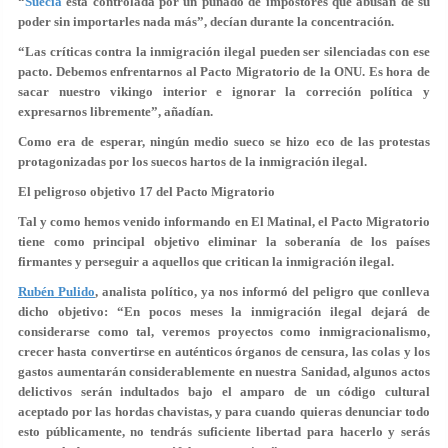
“
Suecia
está controlada por un puñado de impostores que abusan de su
poder sin importarles nada más”, decían durante la concentración.
“Las críticas contra la inmigración ilegal pueden ser silenciadas con ese
pacto. Debemos enfrentarnos al Pacto Migratorio de la ONU.
Es hora de
sacar nuestro vikingo interior e ignorar la correción política y
expresarnos libremente”,
añadían.
Como era de esperar, ningún medio sueco se hizo eco de las protestas
protagonizadas por los suecos hartos de la inmigración ilegal.
El peligroso objetivo 17 del Pacto Migratorio
Tal y como hemos venido informando en El Matinal, el Pacto Migratorio
tiene como principal objetivo eliminar la soberanía de los países
firmantes y perseguir a aquellos que critican la inmigración ilegal.
Rubén Pulido
, analista político, ya nos informó del peligro que conlleva
dicho objetivo: “En pocos meses la inmigración ilegal dejará de
considerarse como tal, veremos proyectos como inmigracionalismo,
crecer hasta convertirse en auténticos órganos de censura, las colas y los
gastos aumentarán considerablemente en nuestra Sanidad, algunos actos
delictivos serán indultados bajo el amparo de un código cultural
aceptado por las hordas chavistas, y para cuando quieras denunciar todo
esto públicamente, no tendrás suficiente libertad para hacerlo y serás