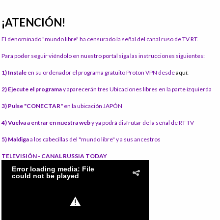
¡ATENCIÓN!
El denominado "mundo libre" ha censurado la señal del canal ruso de TV RT.
Para poder seguir viéndolo en nuestro portal siga las instrucciones siguientes:
1) Instale
en su ordenador el programa gratuito Proton VPN desde
aquí:
2) Ejecute el programa
y aparecerán tres Ubicaciones libres en la parte izquierda
3) Pulse "CONECTAR"
en la ubicación JAPÓN
4) Vuelva a entrar en nuestra web
y ya podrá disfrutar de la señal de RT TV
5) Maldiga
a los cabecillas del "mundo libre" y a sus ancestros
TELEVISIÓN - CANAL RUSSIA TODAY