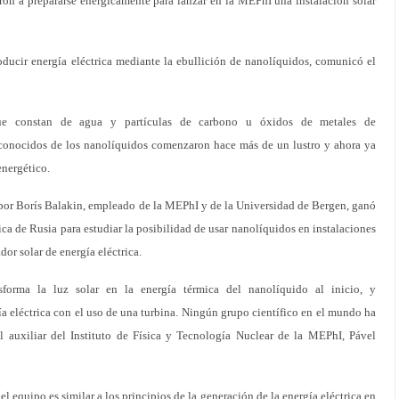
n a prepararse enérgicamente para lanzar en la MEPhI una instalación solar
oducir energía eléctrica mediante la ebullición de nanolíquidos, comunicó el
ue constan de agua y partículas de carbono u óxidos de metales de
conocidos de los nanolíquidos comenzaron hace más de un lustro y ahora ya
energético.
por Borís Balakin, empleado de la MEPhI y de la Universidad de Bergen, ganó
ca de Rusia para estudiar la posibilidad de usar nanolíquidos en instalaciones
dor solar de energía eléctrica.
sforma la luz solar en la energía térmica del nanolíquido al inicio, y
a eléctrica con el uso de una turbina. Ningún grupo científico en el mundo ha
 el auxiliar del Instituto de Física y Tecnología Nuclear de la MEPhI, Pável
l equipo es similar a los principios de la generación de la energía eléctrica en