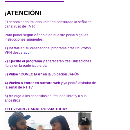
¡ATENCIÓN!
El denominado "mundo libre" ha censurado la señal del
canal ruso de TV RT.
Para poder seguir viéndolo en nuestro portal siga las
instrucciones siguientes:
1) Instale
en su ordenador el programa gratuito Proton
VPN desde
aquí:
2) Ejecute el programa
y aparecerán tres Ubicaciones
libres en la parte izquierda
3) Pulse "CONECTAR"
en la ubicación JAPÓN
4) Vuelva a entrar en nuestra web
y ya podrá disfrutar de
la señal de RT TV
5) Maldiga
a los cabecillas del "mundo libre" y a sus
ancestros
TELEVISIÓN - CANAL RUSSIA TODAY