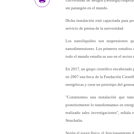
Universidad de Bergen (Noruega) empezaro
sin parangón en el mundo.
Dicha instalación está capacitada para pr
servicio de prensa de la universidad.
Los nanolíquidos son suspensiones q
nanodimensiones. Los primeros estudios 
todo el mundo estudia su uso en el sector 
En 2017, un grupo científico encabezado 
en 2007 una beca de la Fundación Científi
energéticas y crear un prototipo del genera
"Construimos una instalación que tran
posteriormente lo transformamos en energí
realizado tales investigaciones", señala
Struchalin.
Según el joven físico, el funcionamiento de