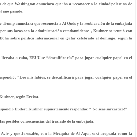
s de que Washington anunciara que iba a reconocer a la ciudad palestina de
el año pasado.
e Trump anunciara que reconocía a Al Quds y la reubicación de la embajada
er sus lazos con la administración estadounidense -, Kushner se reunió con
 Doha sobre política internacional en Qatar celebrado el domingo, según la
e llevaba a cabo, EEUU se “descalificaría” para jugar cualquier papel en el
pondió: “Lee mis labios, se descalificará para jugar cualquier papel en el
 Kushner, según Erekat.
respondió Erekat. Kushner supuestamente respondió: “¡No seas sarcástico!”
y las posibles consecuencias del traslado de la embajada.
 Aviv y que Jerusalén, con la Mezquita de Al Aqsa, será aceptada como la