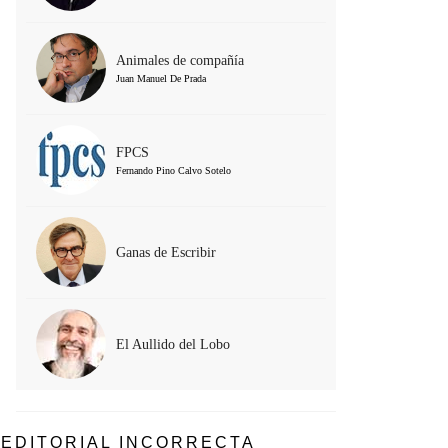
Animales de compañía
Juan Manuel De Prada
FPCS
Fernando Pino Calvo Sotelo
Ganas de Escribir
El Aullido del Lobo
EDITORIAL INCORRECTA