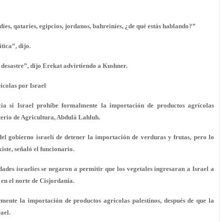
udíes, qataríes, egipcios, jordanos, bahreiníes, ¿de qué estás hablando?”
tica”, dijo.
el desastre”, dijo Erekat advirtiendo a Kushner.
ícolas por Israel
ia si Israel prohíbe formalmente la importación de productos agrícolas
sterio de Agricultura, Abdulá Lahluh.
el gobierno israelí de detener la importación de verduras y frutas, pero lo
iste, señaló el funcionario.
dades israelíes se negaron a permitir que los vegetales ingresaran a Israel a
en el norte de Cisjordania.
rmente la importación de productos agrícolas palestinos, después de que la
ael.