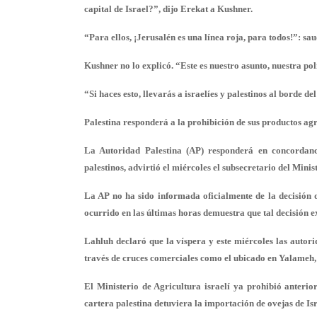
capital de Israel?”, dijo Erekat a Kushner.
“Para ellos, ¡Jerusalén es una línea roja, para todos!”: sa
Kushner no lo explicó. “Este es nuestro asunto, nuestra polí
“Si haces esto, llevarás a israelíes y palestinos al borde d
Palestina responderá a la prohibición de sus productos agr
La Autoridad Palestina (AP) responderá en concordanc
palestinos, advirtió el miércoles el subsecretario del Mini
La AP no ha sido informada oficialmente de la decisión d
ocurrido en las últimas horas demuestra que tal decisión ex
Lahluh declaró que la víspera y este miércoles las autori
través de cruces comerciales como el ubicado en Yalameh, 
El Ministerio de Agricultura israelí ya prohibió anterio
cartera palestina detuviera la importación de ovejas de Isr