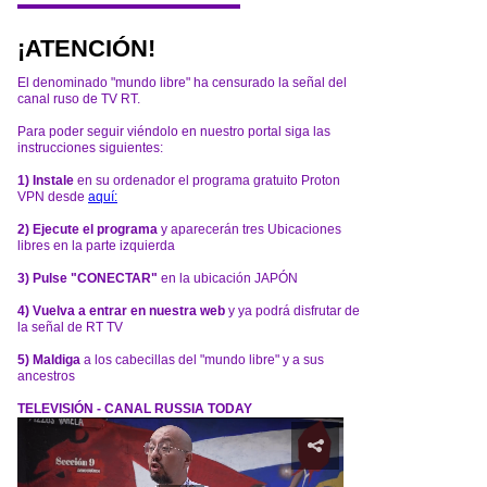
¡ATENCIÓN!
El denominado "mundo libre" ha censurado la señal del
canal ruso de TV RT.
Para poder seguir viéndolo en nuestro portal siga las
instrucciones siguientes:
1) Instale
en su ordenador el programa gratuito Proton
VPN desde
aquí:
2) Ejecute el programa
y aparecerán tres Ubicaciones
libres en la parte izquierda
3) Pulse "CONECTAR"
en la ubicación JAPÓN
4) Vuelva a entrar en nuestra web
y ya podrá disfrutar de
la señal de RT TV
5) Maldiga
a los cabecillas del "mundo libre" y a sus
ancestros
TELEVISIÓN - CANAL RUSSIA TODAY