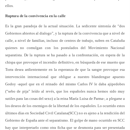
ellos.
Ruptura de la convivencia en la calle
Es la gran paradoja de la actual situación. La sedicente sintonía de “dos
Gobiernos abiertos al dialogo”, y la ruptura de la convivencia que a nivel de
calle, a nivel de familias, incluso de centros de trabajo, sufren en Cataluña
quienes no comulgan con los postulados del Movimiento Nacional
separatista. De la ruptura se ha pasado a la confrontación, en espera de la
chispa que provoque el incendio definitivo, en búsqueda de ese muerto que
Torra desea ardientemente en la esperanza de que la sangre provoque esa
intervención internacional que obligue a nuestro blandengue apuesto
Godoy -aquel que en el reinado del mismo Carlos IV le daba ajipedobes
(“sebo de pija” leído al revés, que los españoles nunca hemos sido muy
sutiles para las cosas del sexo) a la reina María Luisa de Parma-, a plegarse a
los deseos de los enemigos de la libertad de los españoles. Lo ocurrido estos
últimos días en Sociedad Civil Catalana(SCC) no es ajeno a la rendición del
Gobierno de España ante el separatismo. El golpe de mano ocurrido en SCC
hay que interpretarlo como otra ficha que se desmonta para ser presentada