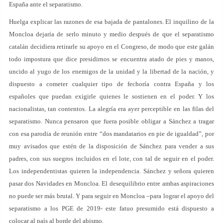
España ante el separatismo.
Huelga explicar las razones de esa bajada de pantalones. El inquilino de la
Moncloa dejaría de serlo minuto y medio después de que el separatismo
catalán decidiera retirarle su apoyo en el Congreso, de modo que este galán
todo impostura que dice presidirnos se encuentra atado de pies y manos,
uncido al yugo de los enemigos de la unidad y la libertad de la nación, y
dispuesto a cometer cualquier tipo de fechoría contra España y los
españoles que puedan exigirle quienes le sostienen en el poder. Y los
nacionalistas, tan contentos. La alegría era ayer perceptible en las filas del
separatismo. Nunca pensaron que fuera posible obligar a Sánchez a tragar
con esa parodia de reunión entre “dos mandatarios en pie de igualdad”, por
muy avisados que estén de la disposición de Sánchez para vender a sus
padres, con sus suegros incluidos en el lote, con tal de seguir en el poder.
Los independentistas quieren la independencia. Sánchez y señora quieren
pasar dos Navidades en Moncloa. El desequilibrio entre ambas aspiraciones
no puede ser más brutal. Y para seguir en Moncloa –para lograr el apoyo del
separatismo a los PGE de 2019- este fatuo presumido está dispuesto a
colocar al país al borde del abismo.