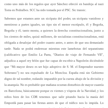
como uno más de los regalos que ayer Sánchez ofreció en bandeja al nazi
Torra en Pedralbes. SCC ha sido tomada por el PSC. Sic transic.
Sabemos que estamos ante un sicópata del poder, un sicópata vanidoso y
mentiroso a partes iguales, un tipo sin el menor escrúpulo, él y Begoña,
Begoña y él, tanto monta, a quienes la derecha constitucionalista, junto a
los cientos de miles, quizá millones, de socialistas constitucionalistas, está
obligada a desalojar del poder cuanto antes, o antes de que sea demasiado
tarde. Nada se podrá enderezar mientras este lamebotas del separatismo
(calificativo que Emilio La Parra, “Diarios de viaje de Fernando VII”,
adjudica a aquel rey felón que fue capaz de escribir a Napoleón diciéndole
que “Mi mayor deseo es ser hijo adoptivo de S. M. el Emperador nuestro
Soberano”) no sea expulsado de La Moncloa. España está sin Gobierno
digno de tal nombre, rodando imparable por la cuesta abajo de la división y
la anarquía. No es probable que mañana ocurran disturbios de mayor cuantía
en Barcelona, básicamente porque es viernes y víspera de la Navidad, y los
niños bien de los CDR tenemos que salir pitando hacia la masía del
Empordà para pasar las fiestas antes de que el tráfico nos lo impida. Lo