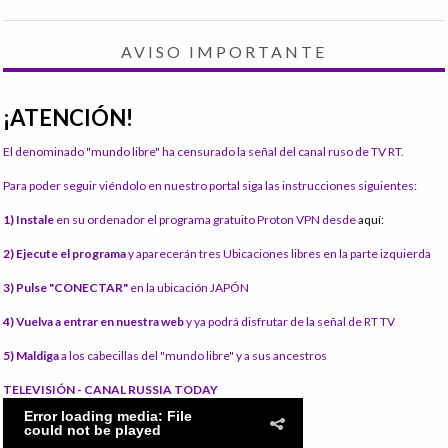
AVISO IMPORTANTE
¡ATENCIÓN!
El denominado "mundo libre" ha censurado la señal del canal ruso de TV RT.
Para poder seguir viéndolo en nuestro portal siga las instrucciones siguientes:
1) Instale
en su ordenador el programa gratuito Proton VPN desde
aquí:
2) Ejecute el programa
y aparecerán tres Ubicaciones libres en la parte izquierda
3) Pulse "CONECTAR"
en la ubicación JAPÓN
4) Vuelva a entrar en nuestra web
y ya podrá disfrutar de la señal de RT TV
5) Maldiga
a los cabecillas del "mundo libre" y a sus ancestros
TELEVISIÓN - CANAL RUSSIA TODAY