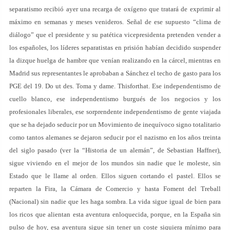
separatismo recibió ayer una recarga de oxígeno que tratará de exprimir al
máximo en semanas y meses venideros. Señal de ese supuesto “clima de
diálogo” que el presidente y su patética vicepresidenta pretenden vender a
los españoles, los líderes separatistas en prisión habían decidido suspender
la dizque huelga de hambre que venían realizando en la cárcel, mientras en
Madrid sus representantes le aprobaban a Sánchez el techo de gasto para los
PGE del 19. Do ut des. Toma y dame. Thisforthat. Ese independentismo de
cuello blanco, ese independentismo burgués de los negocios y los
profesionales liberales, ese sorprendente independentismo de gente viajada
que se ha dejado seducir por un Movimiento de inequívoco signo totalitario
como tantos alemanes se dejaron seducir por el nazismo en los años treinta
del siglo pasado (ver la “Historia de un alemán”, de Sebastian Haffner),
sigue viviendo en el mejor de los mundos sin nadie que le moleste, sin
Estado que le llame al orden. Ellos siguen cortando el pastel. Ellos se
reparten la Fira, la Cámara de Comercio y hasta Foment del Treball
(Nacional) sin nadie que les haga sombra. La vida sigue igual de bien para
los ricos que alientan esta aventura enloquecida, porque, en la España sin
pulso de hoy, esa aventura sigue sin tener un coste siquiera mínimo para