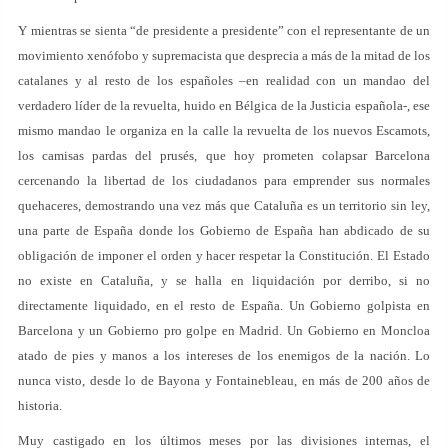
Y mientras se sienta “de presidente a presidente” con el representante de un
movimiento xenófobo y supremacista que desprecia a más de la mitad de los
catalanes y al resto de los españoles –en realidad con un mandao del
verdadero líder de la revuelta, huido en Bélgica de la Justicia española-, ese
mismo mandao le organiza en la calle la revuelta de los nuevos Escamots,
los camisas pardas del prusés, que hoy prometen colapsar Barcelona
cercenando la libertad de los ciudadanos para emprender sus normales
quehaceres, demostrando una vez más que Cataluña es un territorio sin ley,
una parte de España donde los Gobierno de España han abdicado de su
obligación de imponer el orden y hacer respetar la Constitución. El Estado
no existe en Cataluña, y se halla en liquidación por derribo, si no
directamente liquidado, en el resto de España. Un Gobierno golpista en
Barcelona y un Gobierno pro golpe en Madrid. Un Gobierno en Moncloa
atado de pies y manos a los intereses de los enemigos de la nación. Lo
nunca visto, desde lo de Bayona y Fontainebleau, en más de 200 años de
historia.
Muy castigado en los últimos meses por las divisiones internas, el