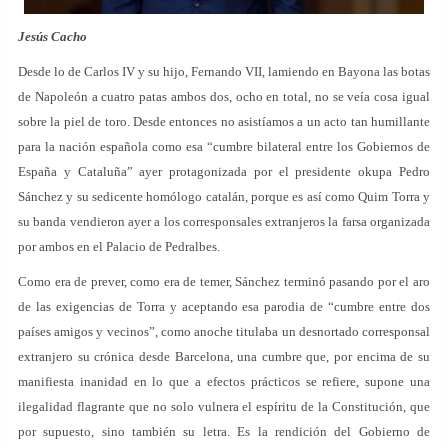
Jesús Cacho
Desde lo de Carlos IV y su hijo, Fernando VII, lamiendo en Bayona las botas
de Napoleón a cuatro patas ambos dos, ocho en total, no se veía cosa igual
sobre la piel de toro. Desde entonces no asistíamos a un acto tan humillante
para la nación española como esa “cumbre bilateral entre los Gobiernos de
España y Cataluña” ayer protagonizada por el presidente okupa Pedro
Sánchez y su sedicente homólogo catalán, porque es así como Quim Torra y
su banda vendieron ayer a los corresponsales extranjeros la farsa organizada
por ambos en el Palacio de Pedralbes.
Como era de prever, como era de temer, Sánchez terminó pasando por el aro
de las exigencias de Torra y aceptando esa parodia de “cumbre entre dos
países amigos y vecinos”, como anoche titulaba un desnortado corresponsal
extranjero su crónica desde Barcelona, una cumbre que, por encima de su
manifiesta inanidad en lo que a efectos prácticos se refiere, supone una
ilegalidad flagrante que no solo vulnera el espíritu de la Constitución, que
por supuesto, sino también su letra. Es la rendición del Gobierno de