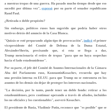
a nuestras tropas de una guerra. Ha pasado mucho tiempo desde que eso
sucedió por última vez",
expresó
por su parte el senador republicano
Rand Paul.
¿Retirada o doble propósito?
Sin embargo, políticos rusos han sugerido que podría haber otros
motivos detrás del anuncio de la Casa Blanca.
"Quizás se esté preparando algún tipo de
provocación
",
indicó
el primer
vicepresidente del Comité de Defensa de la Duma Estatal,
AlexánderSherin, precisando que, si esta se llega a dar,
Trump mencionaría el retiro de tropas "para que no haya sospechas
hacia el lado estadounidense".
Por su parte, el jefe del Comité de Asuntos Internacionales de la Cámara
Alta del Parlamento ruso, KonstantínKosachev, recuerda que hay
una presión interna en EE.UU. para que Trump no se entrometa en los
asuntos de los demás sin dejar de proteger los intereses nacionales.
"La decisión, por lo tanto, puede tener un
doble fondo
: retirar a los
estadounidenses, pero continuar operando a través de aliados, incluidos
los no oficiales y los cuestionables", aseveró Kosachev.
El presidente de Rusia, Vladímir Putin, reconoce que "es posible" que se