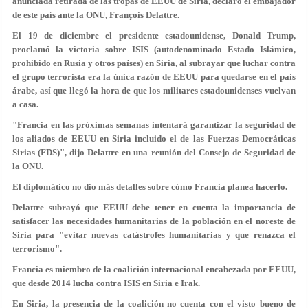
anunciada retirada de las tropas de EEUU de Siria, declaró el embajador
de este país ante la ONU, François Delattre.
El 19 de diciembre el presidente estadounidense, Donald Trump,
proclamó la victoria sobre ISIS (autodenominado Estado Islámico,
prohibido en Rusia y otros países) en Siria, al subrayar que luchar contra
el grupo terrorista era la única razón de EEUU para quedarse en el país
árabe, así que llegó la hora de que los militares estadounidenses vuelvan
a casa.
"Francia en las próximas semanas intentará garantizar la seguridad de
los aliados de EEUU en Siria incluido el de las Fuerzas Democráticas
Sirias (FDS)", dijo Delattre en una reunión del Consejo de Seguridad de
la ONU.
El diplomático no dio más detalles sobre cómo Francia planea hacerlo.
Delattre subrayó que EEUU debe tener en cuenta la importancia de
satisfacer las necesidades humanitarias de la población en el noreste de
Siria para "evitar nuevas catástrofes humanitarias y que renazca el
terrorismo".
Francia es miembro de la coalición internacional encabezada por EEUU,
que desde 2014 lucha contra ISIS en Siria e Irak.
En Siria, la presencia de la coalición no cuenta con el visto bueno de