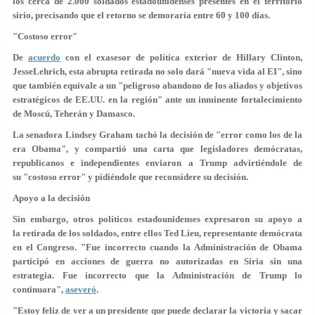
los cerca de 2.000 soldados estadounidenses presentes en el territorio
sirio, precisando que el retorno se demoraría entre 60 y 100 días.
"Costoso error"
De
acuerdo
con el exasesor de política exterior de Hillary Clinton,
JesseLehrich, esta abrupta retirada no solo dará
"nueva vida al EI"
, sino
que también equivale a un "peligroso abandono de los aliados y objetivos
estratégicos de EE.UU. en la región" ante un inminente fortalecimiento
de Moscú, Teherán y Damasco.
La senadora Lindsey Graham tachó la decisión de "error como los de la
era Obama", y compartió una carta que legisladores demócratas,
republicanos e independientes enviaron a Trump advirtiéndole de
su
"costoso error"
y pidiéndole que reconsidere su decisión.
Apoyo a la decisión
Sin embargo, otros políticos estadounidenses expresaron su apoyo a
la retirada de los soldados, entre ellos Ted Lieu, representante demócrata
en el Congreso. "
Fue incorrecto
cuando la Administración de Obama
participó en acciones de guerra no autorizadas en Siria sin una
estrategia. Fue incorrecto que la Administración de Trump lo
continuara",
aseveró
.
"Estoy
feliz
de ver a un presidente que puede
declarar la victoria
y sacar