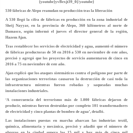
{youtube}yvBexjt39_0{/youtube}
530 fábricas de Alepo reanudan su producción tras la liberación
A 530 llegó la cifra de fábricas en producción en la zona industrial de
Sheij Nayyar, en la provincia de Alepo, 360 kilómetros al norte de
Damasco, según informó el jueves el director general de la región,
Hazem Ajan.
Tras restablecer los servicios de electricidad y agua, aumentó el número
de fábricas productoras de 50 en 2016 a 530 en noviembre de este años,
precisó y agregó que los proyectos de servicio aumentaron de cinco en
2016 a 75 en noviembre de este año.
Ajan explicó que los ataques sistemáticos contra el polígono por parte de
las organizaciones terroristas causaron la destrucción de casi toda la
infraestructura mientras fueron robadas y saqueadas muchas
instalaciones industriales.
‘A consecuencia del terrorismo más de 1.000 fábricas dejaron de
producir, mientras fueron destruidas por completo 101 transformadores
de electricidad y cinco plantas de bombeo de agua’, detalló.
Las instalaciones puestas en marcha abarcan las industrias textil,
química, alimentaria y mecánica, precisó y añadió que el número de
obreros en la ciudad supera los 15 mil y hay más de cinco mil