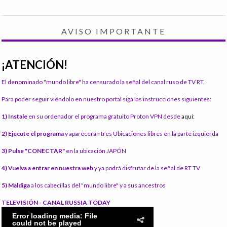
AVISO IMPORTANTE
¡ATENCIÓN!
El denominado "mundo libre" ha censurado la señal del canal ruso de TV RT.
Para poder seguir viéndolo en nuestro portal siga las instrucciones siguientes:
1) Instale
en su ordenador el programa gratuito Proton VPN desde
aquí:
2) Ejecute el programa
y aparecerán tres Ubicaciones libres en la parte izquierda
3) Pulse "CONECTAR"
en la ubicación JAPÓN
4) Vuelva a entrar en nuestra web
y ya podrá disfrutar de la señal de RT TV
5) Maldiga
a los cabecillas del "mundo libre" y a sus ancestros
TELEVISIÓN - CANAL RUSSIA TODAY