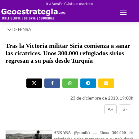
Ir a Versión Clásica o escritorio
Toggle 
DEFENSA
Tras la Victoria militar Siria comienza a sanar
las cicatrices. Unos 300.000 refugiados sirios
regresan a su país desde Turquía
23 de diciembre de 2018, 19:00h
A+
a-
ANKARA (Sputnik) — Unos 300.000 de
refugiados sirios regresaron a su país desde