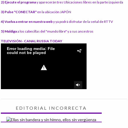
2) Ejecute el programa
y aparecerán tres Ubicaciones libres en la parte izquierda
3) Pulse "CONECTAR"
en la ubicación JAPÓN
4) Vuelva a entrar en nuestra web
y ya podrá disfrutar de la señal de RT TV
5) Maldiga
a los cabecillas del "mundo libre" y a sus ancestros
TELEVISIÓN - CANAL RUSSIA TODAY
EDITORIAL INCORRECTA