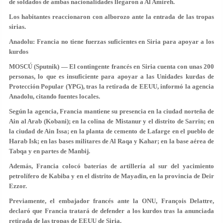
de soldados de ambas nacionalidades llegaron a Al Amireh.
Los habitantes reaccionaron con alborozo ante la entrada de las tropas
sirias.
Anadolu: Francia no tiene fuerzas suficientes en Siria para apoyar a los
kurdos
MOSCÚ (Sputnik) — El contingente francés en Siria cuenta con unas 200
personas, lo que es insuficiente para apoyar a las Unidades kurdas de
Protección Popular (YPG), tras la retirada de EEUU, informó la agencia
Anadolu, citando fuentes locales.
Según la agencia, Francia mantiene su presencia en la ciudad norteña de
Ain al Arab (Kobani); en la colina de Mistanur y el distrito de Sarrin; en
la ciudad de Ain Issa; en la planta de cemento de Lafarge en el pueblo de
Harab Isk; en las bases militares de Al Raqa y Kahar; en la base aérea de
Tabqa y en partes de Manbij.
Además, Francia colocó baterías de artillería al sur del yacimiento
petrolífero de Kabiba y en el distrito de Mayadin, en la provincia de Deir
Ezzor.
Previamente, el embajador francés ante la ONU, François Delattre,
declaró que Francia tratará de defender a los kurdos tras la anunciada
retirada de las tropas de EEUU de Siria.