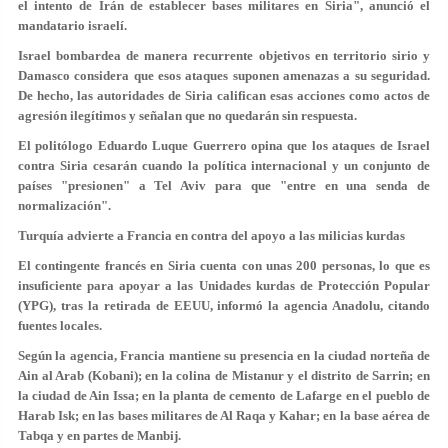
el intento de Irán de establecer bases militares en Siria", anunció el
mandatario israelí.
Israel bombardea de manera recurrente objetivos en territorio sirio y
Damasco considera que esos ataques suponen amenazas a su seguridad.
De hecho, las autoridades de Siria califican esas acciones como
actos de
agresión ilegítimos
y señalan que no quedarán sin respuesta.
El politólogo Eduardo Luque Guerrero opina que los ataques de Israel
contra Siria cesarán cuando la política internacional y un conjunto de
países "presionen" a Tel Aviv para que "entre en una senda de
normalización".
Turquía advierte a Francia en contra del apoyo a las milicias kurdas
El contingente francés en Siria cuenta con unas 200 personas, lo que es
insuficiente para apoyar a las Unidades kurdas de Protección Popular
(YPG), tras la retirada de EEUU, informó la agencia Anadolu, citando
fuentes locales.
Según la agencia, Francia mantiene su presencia en la ciudad norteña de
Ain al Arab (Kobani); en la colina de Mistanur y el distrito de Sarrin; en
la ciudad de Ain Issa; en la planta de cemento de Lafarge en el pueblo de
Harab Isk; en las bases militares de Al Raqa y Kahar; en la base aérea de
Tabqa y en partes de Manbij.