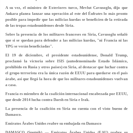
A su vez, el ministro de Exteriores turco, Mevlut Cavusoglu, dijo que
Ankara planea lanzar una operación al este del Éufrates lo más pronto
posible para impedir que las milicias kurdas se beneficien de la retirada
de las tropas estadounidenses desde Siria.
Sobre la presencia de los militares franceses en Siria, Cavusoglu señaló
que si se quedan para defender a las milicias kurdas, "ni Francia ni las
YPG se verán beneficiadas".
El 19 de diciembre, el presidente estadounidense, Donald Trump,
proclamó la victoria sobre ISIS (autodenominado Estado Islámico,
prohibido en Rusia y otros países) en Siria, al destacar que luchar contra
el grupo terrorista era la única razón de EEUU para quedarse en el país
árabe, así que llegó la hora de que los militares estadounidenses vuelvan
a casa.
Francia es miembro de la coalición internacional encabezada por EEUU,
que desde 2014 lucha contra Daesh en Siria e Irak.
La presencia de la coalición en Siria no cuenta con el visto bueno de
Damasco.
Emiratos Árabes Unidos reabre su embajada en Damasco
DAMASCO (Sputnik) — Emiratos Árabes Unidos (EAU) reabre su