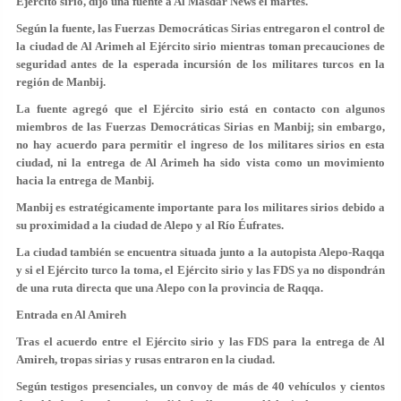
Ejército sirio, dijo una fuente a Al Masdar News el martes.
Según la fuente, las Fuerzas Democráticas Sirias entregaron el control de
la ciudad de Al Arimeh al Ejército sirio mientras toman precauciones de
seguridad antes de la esperada incursión de los militares turcos en la
región de Manbij.
La fuente agregó que el Ejército sirio está en contacto con algunos
miembros de las Fuerzas Democráticas Sirias en Manbij; sin embargo,
no hay acuerdo para permitir el ingreso de los militares sirios en esta
ciudad, ni la entrega de Al Arimeh ha sido vista como un movimiento
hacia la entrega de Manbij.
Manbij es estratégicamente importante para los militares sirios debido a
su proximidad a la ciudad de Alepo y al Río Éufrates.
La ciudad también se encuentra situada junto a la autopista Alepo-Raqqa
y si el Ejército turco la toma, el Ejército sirio y las FDS ya no dispondrán
de una ruta directa que una Alepo con la provincia de Raqqa.
Entrada en Al Amireh
Tras el acuerdo entre el Ejército sirio y las FDS para la entrega de Al
Amireh, tropas sirias y rusas entraron en la ciudad.
Según testigos presenciales, un convoy de más de 40 vehículos y cientos