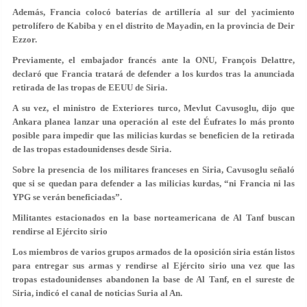
Además, Francia colocó baterías de artillería al sur del yacimiento
petrolífero de Kabiba y en el distrito de Mayadin, en la provincia de Deir
Ezzor.
Previamente, el embajador francés ante la ONU, François Delattre,
declaró que Francia tratará de defender a los kurdos tras la anunciada
retirada de las tropas de EEUU de Siria.
A su vez, el ministro de Exteriores turco, Mevlut Cavusoglu, dijo que
Ankara planea lanzar una operación al este del Éufrates lo más pronto
posible para impedir que las milicias kurdas se beneficien de la retirada
de las tropas estadounidenses desde Siria.
Sobre la presencia de los militares franceses en Siria, Cavusoglu señaló
que si se quedan para defender a las milicias kurdas, “ni Francia ni las
YPG se verán beneficiadas”.
Militantes estacionados en la base norteamericana de Al Tanf buscan
rendirse al Ejército sirio
Los miembros de varios grupos armados de la oposición siria están listos
para entregar sus armas y rendirse al Ejército sirio una vez que las
tropas estadounidenses abandonen la base de Al Tanf, en el sureste de
Siria, indicó el canal de noticias Suria al An.