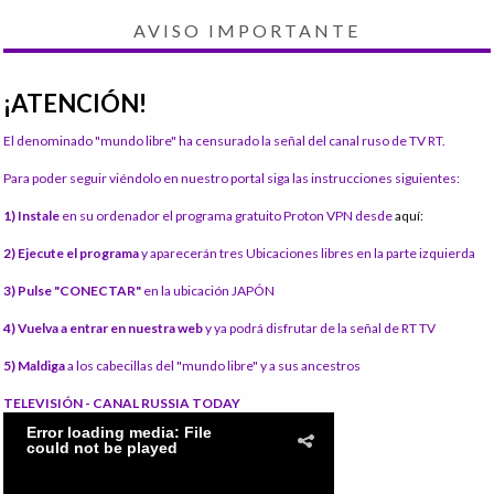
AVISO IMPORTANTE
¡ATENCIÓN!
El denominado "mundo libre" ha censurado la señal del canal ruso de TV RT.
Para poder seguir viéndolo en nuestro portal siga las instrucciones siguientes:
1) Instale
en su ordenador el programa gratuito Proton VPN desde
aquí:
2) Ejecute el programa
y aparecerán tres Ubicaciones libres en la parte izquierda
3) Pulse "CONECTAR"
en la ubicación JAPÓN
4) Vuelva a entrar en nuestra web
y ya podrá disfrutar de la señal de RT TV
5) Maldiga
a los cabecillas del "mundo libre" y a sus ancestros
TELEVISIÓN - CANAL RUSSIA TODAY