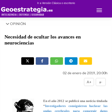
Ir a Versión Clásica o escritorio
Toggle 
OPINIÓN
Necesidad de ocultar los avances en
neurociencias
02 de enero de 2019, 20:00h
A+
a-
En el año 2012 se publicó una noticia titulada
“
Investigadores consiguieron hackear las
ondas cerebrales para conseguir datos