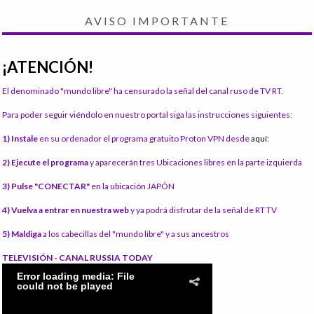
AVISO IMPORTANTE
¡ATENCIÓN!
El denominado "mundo libre" ha censurado la señal del canal ruso de TV RT.
Para poder seguir viéndolo en nuestro portal siga las instrucciones siguientes:
1) Instale
en su ordenador el programa gratuito Proton VPN desde
aquí:
2) Ejecute el programa
y aparecerán tres Ubicaciones libres en la parte izquierda
3) Pulse "CONECTAR"
en la ubicación JAPÓN
4) Vuelva a entrar en nuestra web
y ya podrá disfrutar de la señal de RT TV
5) Maldiga
a los cabecillas del "mundo libre" y a sus ancestros
TELEVISIÓN - CANAL RUSSIA TODAY