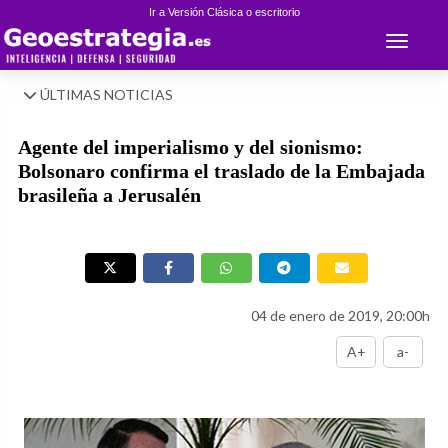
Ir a Versión Clásica o escritorio
Toggle 
ÚLTIMAS NOTICIAS
Agente del imperialismo y del sionismo:
Bolsonaro confirma el traslado de la Embajada
brasileña a Jerusalén
04 de enero de 2019, 20:00h
A+
a-