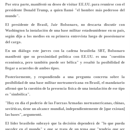
Por otra parte, manifestó su deseo de visitar EE.UU. para reunirse con el
presidente Donald Trump, a quien llamó "el hombre más poderoso del
mundo".
El presidente de Brasil, Jair Bolsonaro, no descarta discutir con
Washington la instalación de una base militar estadounidense en su país,
según dijo a los medios en su primera entrevista luego de posesionarse
del cargo.
En un diálogo este jueves con la cadena brasileña SBT, Bolsonaro
manifestó que su proximidad política con EE.UU. es una "
cuestión
económica, pero también puede ser bélica"
y resaltó la posibilidad de
llegar a acuerdos de ambos tipos.
Posteriormente, y respondiendo a una pregunta concreta sobre la
posibilidad de una base militar norteamericana en Brasil, el mandatario
afirmó que la cuestión de la presencia física de una instalación de ese tipo
es
"simbólica"
.
"Hoy en día el poderío de las Fuerzas Armadas norteamericanas, chinas,
soviéticas, tiene un alcance mundial, independientemente de [que existan]
las bases", argumentó.
El líder brasileño subrayó que la decisión dependerá de "lo que pueda
suceder en el mundo" y que se trata de un tema que
"tendría que ser