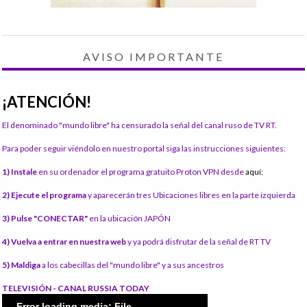
AVISO IMPORTANTE
¡ATENCIÓN!
El denominado "mundo libre" ha censurado la señal del canal ruso de TV RT.
Para poder seguir viéndolo en nuestro portal siga las instrucciones siguientes:
1) Instale
en su ordenador el programa gratuito Proton VPN desde
aquí:
2) Ejecute el programa
y aparecerán tres Ubicaciones libres en la parte izquierda
3) Pulse "CONECTAR"
en la ubicación JAPÓN
4) Vuelva a entrar en nuestra web
y ya podrá disfrutar de la señal de RT TV
5) Maldiga
a los cabecillas del "mundo libre" y a sus ancestros
TELEVISIÓN - CANAL RUSSIA TODAY