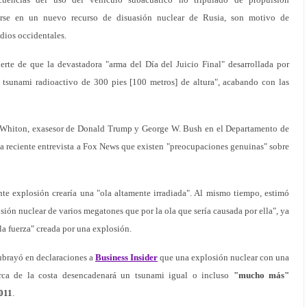
tirse en un nuevo recurso de disuasión nuclear de Rusia, son motivo de
dios occidentales.
erte de que la devastadora "arma del Día del Juicio Final" desarrollada por
 tsunami radioactivo de 300 pies [100 metros] de altura", acabando con las
an Whiton, exasesor de Donald Trump y George W. Bush en el Departamento de
a reciente entrevista a Fox News que existen "preocupaciones genuinas" sobre
e explosión crearía una "ola altamente irradiada". Al mismo tiempo, estimó
sión nuclear de varios megatones que por la ola que sería causada por ella", ya
la fuerza" creada por una explosión.
ubrayó en declaraciones a
Business Insider
que una explosión nuclear con una
rca de la costa desencadenará un tsunami igual o incluso
"mucho más"
2011
.