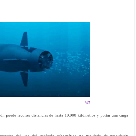
ALT
n puede recorrer distancias de hasta 10.000 kilómetros y portar una carga
cuencias del uso del vehículo subacuático no tripulado de propulsión