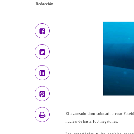
Redacción
El avanzado dron submarino ruso Poseidó
nuclear de hasta 100 megatones.
Las capacidades y las posibles conse