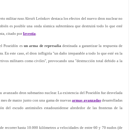
erto militar ruso Alexéi Leónkov destaca los efectos del nuevo dron nuclear no
mbién es posible una onda sísmica subterránea que destruirá todo lo que esté
ista, citado por
Izvestia
.
el Poseidón es
un arma de represalia
destinada a garantizar la respuesta de
a. En este caso, el dron infligiría "un daño irreparable a todo lo que esté en la
tivos militares como civiles", provocando una "destrucción total debido a la
su avanzado dron submarino nuclear. La existencia del Poseidón fue desvelada
do mes de marzo junto con una gama de nuevas
armas avanzadas
desarrolladas
sión del escudo antimisiles estadounidense
alrededor de las fronteras de la
de recorrer hasta 10.000 kilómetros a velocidades de entre 60 y 70 nudos (de