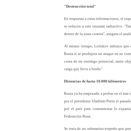
"Destrucción total"
En respuesta a estas informaciones, el exp
se reducen a este tsunami radiactivo. "Ta
dentro de la zona costera", asegura el anal
Al mismo tiempo, Leónkov subraya que 
Rusia si se produjera un ataque en su contr
costa de un enemigo potencial, tanto obje
carga que lleva a bordo".
Distancias de hasta 10.000 kilómetros
Rusia ya ha empezado a probar en el mar 
por el presidente Vladímir Putin el pasa
por el país para contrarrestar la expan
Federación Rusa.
Se trata de un submarino-torpedo que pue