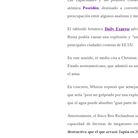
atómica
Poseidón
, destinado a conver
preocupación entre algunos analistas y me
El tabloide británico
Daily Express
advi
Rusia podría causar una explosión y "un
principales ciudades costeras de EE.UU.
En este sentido, el medio cita a Christi
Estado norteamericano, que admitió en un
el arma.
En concreto, Whiton expresó que semejant
que sería "peor ser golpeado por una explo
que el agua puede absorber "gran parte de 
Anteriormente, el físico Rex Richardson s
capacidad de decenas de megatones ce
destructivo que el que arrasó Japón en 