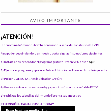
AVISO IMPORTANTE
¡ATENCIÓN!
El denominado "mundo libre" ha censurado la señal del canal ruso de TV RT.
Para poder seguir viéndolo en nuestro portal siga las instrucciones siguientes:
1) Instale
en su ordenador el programa gratuito Proton VPN desde
aquí:
2) Ejecute el programa
y aparecerán tres Ubicaciones libres en la parte izquierda
3) Pulse "CONECTAR"
en la ubicación JAPÓN
4) Vuelva a entrar en nuestra web
y ya podrá disfrutar de la señal de RT TV
5) Maldiga
a los cabecillas del "mundo libre" y a sus ancestros
TELEVISIÓN - CANAL RUSSIA TODAY