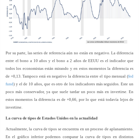
Por su parte, las series de referencia aún no están en negativo. La diferencia
entre el bono a 10 años y el bono a 2 años de EEUU es el indicador que
todos los economistas están mirando y en estos momentos la diferencia es
de +0,13. Tampoco está en negativo la diferencia entre el tipo mensual (
fed
fund
) y el de 10 años, que es otro de los indicadores más seguidos. Este un
poco más conservador, ya que suele tardar un poco más en invertirse. En
estos momentos la diferencia es de +0,66, por lo que está todavía lejos de
invertirse.
La curva de tipos de Estados Unidos en la actualidad
Actualmente, la curva de tipos se encuentra en un proceso de aplanamiento.
En el gráfico inferior podemos comparar la curva de tipos en distintos