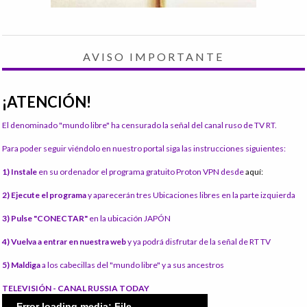
AVISO IMPORTANTE
¡ATENCIÓN!
El denominado "mundo libre" ha censurado la señal del canal ruso de TV RT.
Para poder seguir viéndolo en nuestro portal siga las instrucciones siguientes:
1) Instale
en su ordenador el programa gratuito Proton VPN desde
aquí:
2) Ejecute el programa
y aparecerán tres Ubicaciones libres en la parte izquierda
3) Pulse "CONECTAR"
en la ubicación JAPÓN
4) Vuelva a entrar en nuestra web
y ya podrá disfrutar de la señal de RT TV
5) Maldiga
a los cabecillas del "mundo libre" y a sus ancestros
TELEVISIÓN - CANAL RUSSIA TODAY