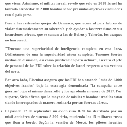
que viene. Asimismo, el militar israelí reveló que solo en 2018 Israel ha
lanzado alrededor de
2.000 bombas sobre presuntos objetivos vinculados
con el país persa
.
Pese a las reiteradas quejas de Damasco, que acusa al país hebreo de
violar sistemáticamente su soberanía y de ayudar a los terroristas en sus
incursiones aéreas, que se suman a las de Beirut y Teherán, los ataques
no han cesado.
"Tenemos una
superioridad de inteligencia completa
en esta área.
Disfrutamos de una la
superioridad aérea completa
. Tenemos fuertes
medios de disuasión, así como justificación para actuar", aseveró el jefe
de personal de las FDI sobre la relación de Israel respecto a sus vecinos
del norte.
Por otro lado, Eisenkot asegura que las FDI han atacado "más de 1.000
objetivos iraníes" bajo la estrategia denominada "la campaña entre
guerras", que él mismo desarrolló y fue aprobada en enero de 2017. Por
su parte, Siria afirma que la mayoría de misiles y bombas israelíes están
siendo interceptados de manera rutinaria por sus fuerzas aéreas.
El pasado 17 de septiembre un avión ruso Il-20 fue derribado por un
misil antiaéreo de sistema S-200 sirio, muriendo los 15 militares rusos
que iban a bordo. Según la versión de Moscú, los pilotos israelíes