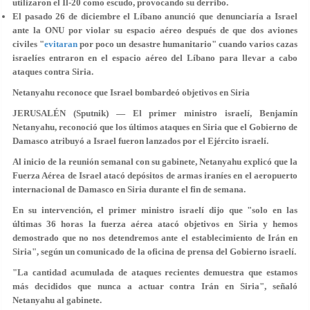
utilizaron el Il-20 como escudo, provocando su derribo.
El pasado 26 de diciembre el Líbano anunció que denunciaría a Israel
ante la ONU por violar su espacio aéreo después de que dos aviones
civiles "
evitaran
por poco un desastre humanitario" cuando varios cazas
israelíes entraron en el espacio aéreo del Líbano para llevar a cabo
ataques contra Siria.
Netanyahu reconoce que Israel bombardeó objetivos en Siria
JERUSALÉN (Sputnik) — El primer ministro israelí, Benjamín
Netanyahu, reconoció que los últimos ataques en Siria que el Gobierno de
Damasco atribuyó a Israel fueron lanzados por el Ejército israelí.
Al inicio de la reunión semanal con su gabinete, Netanyahu explicó que la
Fuerza Aérea de Israel atacó depósitos de armas iraníes en el aeropuerto
internacional de Damasco en Siria durante el fin de semana.
En su intervención, el primer ministro israelí dijo que "solo en las
últimas 36 horas la fuerza aérea atacó objetivos en Siria y hemos
demostrado que no nos detendremos ante el establecimiento de Irán en
Siria", según un comunicado de la oficina de prensa del Gobierno israelí.
"La cantidad acumulada de ataques recientes demuestra que estamos
más decididos que nunca a actuar contra Irán en Siria", señaló
Netanyahu al gabinete.