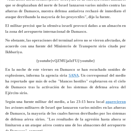
que se desplazaban del norte de Israel lanzaron varios misiles contra las
afueras de Damasco, nuestra defensa antiaérea rechazó de inmediato el
ataque derribando la mayoría de los proyectiles", dijo la fuente.
El militar precisó que la ofensiva israelí provocó daños a un almacén en
la zona del aeropuerto internacional de Damasco.
No obstante, las operaciones del terminal aéreo no se vieron afectadas, de
acuerdo con una fuente del Ministerio de Transporte sirio citado por
Ikhbariya.
{youtube}vQZMUjaIzFU{/youtube}
En la noche de este viernes en Damasco se han escuchado sonidos de
explosiones, informa la agencia siria
SANA
. Un corresponsal del medio
ha reportado que más de ocho "blancos hostiles" explotaron en el cielo
de Damasco tras la activación de los sistemas de defensa aérea del
Ejército sirio.
Según una fuente militar del medio, a las 23:15 hora local
aparecieron
los aviones militares de Israel que lanzaron varios misiles en las afueras
de Damasco, la mayoría de los cuales fueron derribados por los sistemas
de defensa aérea sirios. "Los resultados de la agresión hasta ahora se
limitaron a
un ataque aéreo contra uno de los almacenes del aeropuerto
de Damasco
", comentó.