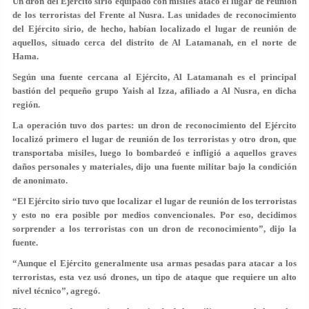
Un dron del Ejército sirio equipado con misiles atacó el lugar de reunión
de los terroristas del Frente al Nusra. Las unidades de reconocimiento
del Ejército sirio, de hecho, habían localizado el lugar de reunión de
aquellos, situado cerca del distrito de Al Latamanah, en el norte de
Hama.
Según una fuente cercana al Ejército, Al Latamanah es el principal
bastión del pequeño grupo Yaish al Izza, afiliado a Al Nusra, en dicha
región.
La operación tuvo dos partes: un dron de reconocimiento del Ejército
localizó primero el lugar de reunión de los terroristas y otro dron, que
transportaba misiles, luego lo bombardeó e infligió a aquellos graves
daños personales y materiales, dijo una fuente militar bajo la condición
de anonimato.
“El Ejército sirio tuvo que localizar el lugar de reunión de los terroristas
y esto no era posible por medios convencionales. Por eso, decidimos
sorprender a los terroristas con un dron de reconocimiento”, dijo la
fuente.
“Aunque el Ejército generalmente usa armas pesadas para atacar a los
terroristas, esta vez usó drones, un tipo de ataque que requiere un alto
nivel técnico”, agregó.