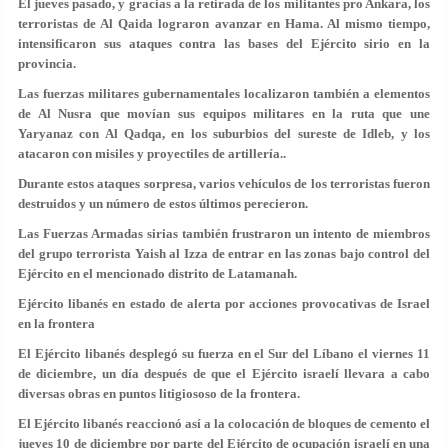
El jueves pasado, y gracias a la retirada de los militantes pro Ankara, los
terroristas de Al Qaida lograron avanzar en Hama. Al mismo tiempo,
intensificaron sus ataques contra las bases del Ejército sirio en la
provincia.
Las fuerzas militares gubernamentales localizaron también a elementos
de Al Nusra que movían sus equipos militares en la ruta que une
Yaryanaz con Al Qadqa, en los suburbios del sureste de Idleb, y los
atacaron con misiles y proyectiles de artillería..
Durante estos ataques sorpresa, varios vehículos de los terroristas fueron
destruidos y un número de estos últimos perecieron.
Las Fuerzas Armadas sirias también frustraron un intento de miembros
del grupo terrorista Yaish al Izza de entrar en las zonas bajo control del
Ejército en el mencionado distrito de Latamanah.
Ejército libanés en estado de alerta por acciones provocativas de Israel
en la frontera
El Ejército libanés desplegó su fuerza en el Sur del Líbano el viernes 11
de diciembre, un día después de que el Ejército israelí llevara a cabo
diversas obras en puntos litigiososo de la frontera.
El Ejército libanés reaccionó así a la colocación de bloques de cemento el
jueves 10 de diciembre por parte del Ejército de ocupación israelí en una