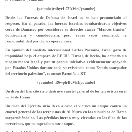
{youtube}r4hyrLCUzWc{/youtube}
Desde las Fuerzas de Defensa de Israel no se han pronunciado al
respecto. En el pasado, las fuerzas israelíes bombardearon objetivos
cerca de Damasco por considerar su derecho atacar "blancos iraníes"
dondequiera y cuandoquiera, pero raras veces asumiendo la
responsabilidad por dichas operaciones.
En opinión del analista internacional Carlos Pazmiño, Israel goza de
impunidad bajo el amparo de EE.UU. "Israel, de hecho, ha actuado sin
ningún marco legal y por su propia iniciativa evidentemente apoyado
por Estados Unidos durante toda su existencia como Estado usurpador
del territorio palestino", comentó Pazmiño a RT.
{youtube}_R6wpfrBuVE{/youtube}
Un dron del Ejército sirio destruye cuartel general de los terroristas en el
norte de Hama
Un dron del Ejército sirio llevó a cabo el viernes un ataque contra un
cuartel general de los terroristas de Al Nusra en los suburbios de Hama
sorprendiéndolos. Las pérdidas fueron muy elevadas en las filas de los
terroristas, que no esperaban este ataque.