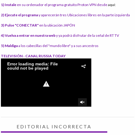
1) Instale
en su ordenador el programa gratuito Proton VPN desde
aquí:
2) Ejecute el programa
y aparecerán tres Ubicaciones libres en la parte izquierda
3) Pulse "CONECTAR"
en la ubicación JAPÓN
4) Vuelva a entrar en nuestra web
y ya podrá disfrutar de la señal de RT TV
5) Maldiga
a los cabecillas del "mundo libre" y a sus ancestros
TELEVISIÓN - CANAL RUSSIA TODAY
EDITORIAL INCORRECTA