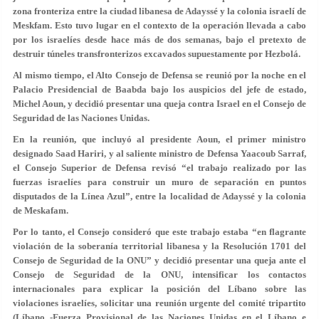
zona fronteriza entre la ciudad libanesa de Adayssé y la colonia israelí de
Meskfam. Esto tuvo lugar en el contexto de la operación llevada a cabo
por los israelíes desde hace más de dos semanas, bajo el pretexto de
destruir túneles transfronterizos excavados supuestamente por Hezbolá.
Al mismo tiempo, el Alto Consejo de Defensa se reunió por la noche en el
Palacio Presidencial de Baabda bajo los auspicios del jefe de estado,
Michel Aoun, y decidió presentar una queja contra Israel en el Consejo de
Seguridad de las Naciones Unidas.
En la reunión, que incluyó al presidente Aoun, el primer ministro
designado Saad Hariri, y al saliente ministro de Defensa Yaacoub Sarraf,
el Consejo Superior de Defensa revisó “el trabajo realizado por las
fuerzas israelíes para construir un muro de separación en puntos
disputados de la Línea Azul”, entre la localidad de Adayssé y la colonia
de Meskafam.
Por lo tanto, el Consejo consideró que este trabajo estaba “en flagrante
violación de la soberanía territorial libanesa y la Resolución 1701 del
Consejo de Seguridad de la ONU” y decidió presentar una queja ante el
Consejo de Seguridad de la ONU, intensificar los contactos
internacionales para explicar la posición del Líbano sobre las
violaciones israelíes, solicitar una reunión urgente del comité tripartito
(Líbano -Fuerza Provisional de las Naciones Unidas en el Líbano e