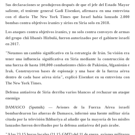
Sus declaraciones se produjeron después de que el jefe del Estado Mayor
saliente, el teniente general Gadi Eisenkot, afirmara en una entrevista
con el diario The New York Times que Israel había lanzado 2.000
bombas contra objetivos iraníes y sirios en Siria solo en 2018.
Los ataques contra objetivos iraníes, y no solo contra convoyes de armas
del grupo chií libanés Hizbulá, fueron autorizados por el gabinete israelí
en 2017.
"Notamos un cambio significativo en la estrategia de Irán. Su visión era
tener una influencia significativa en Siria mediante la construcción de
una fuerza de hasta 100,000 combatientes chiíes de Pakistán, Afganistán e
Irak. Construyeron bases de espionaje y una base de la fuerza aérea
dentro de cada base aérea siria", explicó Eisenkot en su entrevista con
The New York Times.
Defensa antiaérea de Siria derriba varios blancos al rechazar un ataque
enemigo
DAMASCO (Sputnik) — Aviones de la Fuerza Aérea israelí
bombardearon las afueras de Damasco, informó una fuente militar siria
citada por la televisión Ikhbariya al añadir que la mayoría de los misiles
lanzados fueron derribados por la defensa antiaérea del país árabe.
"A las 23.15 horas locales (21.15 GMT) del 11 de enero, aviones militares