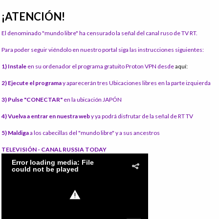
¡ATENCIÓN!
El denominado "mundo libre" ha censurado la señal del canal ruso de TV RT.
Para poder seguir viéndolo en nuestro portal siga las instrucciones siguientes:
1) Instale
en su ordenador el programa gratuito Proton VPN desde
aquí:
2) Ejecute el programa
y aparecerán tres Ubicaciones libres en la parte izquierda
3) Pulse "CONECTAR"
en la ubicación JAPÓN
4) Vuelva a entrar en nuestra web
y ya podrá disfrutar de la señal de RT TV
5) Maldiga
a los cabecillas del "mundo libre" y a sus ancestros
TELEVISIÓN - CANAL RUSSIA TODAY