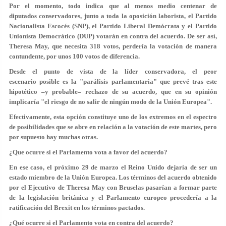
Por el momento, todo indica que
al menos medio centenar de
diputados conservadores, junto a toda
la oposición laborista, el Partido
Nacionalista Escocés (SNP), el Partido Liberal Demócrata y el Partido
Unionista Democrático (DUP)
votarán en contra del acuerdo
. De ser así,
Theresa May, que necesita 318 votos,
perdería la votación de manera
contundente, por
unos 100 votos de diferencia
.
Desde el punto de vista de la líder conservadora, el peor
escenario posible es la "parálisis parlamentaria" que prevé tras este
hipotético –y probable– rechazo de su acuerdo, que en su opinión
implicaría "el riesgo de
no salir
de ningún modo
de la Unión Europea".
Efectivamente, esta opción constituye uno de los extremos en el espectro
de posibilidades que se abre en relación a la votación de este martes, pero
por supuesto hay muchas otras.
¿Que ocurre si el Parlamento vota a favor del acuerdo?
En ese caso, el próximo 29 de marzo el Reino Unido dejaría de ser un
estado miembro de la Unión Europea. Los términos del acuerdo obtenido
por el Ejecutivo de Theresa May con Bruselas pasarían a formar parte
de la legislación británica y el Parlamento europeo procedería a la
ratificación del Brexit en los términos pactados.
¿Qué ocurre si el Parlamento vota en contra del acuerdo?