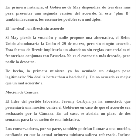
En primera instancia, el Gobierno de May dispondría de tres días más
para presentar una segunda versión del acuerdo. Si este "plan B"
también fracasara, los escenarios posibles son múltiples.
El 'no-deal', un Brexit sin acuerdo
Si May pierde la votación y nadie propone una alternativa, el Reino
Unido abandonaría la Unión el 29 de marzo, pero sin ningún acuerdo.
Esta forma de Brexit implicaría un
abandono sin reglas comerciales ni
fronterizas
conjuntas con Bruselas. No es el escenario más deseado, pero
nadie lo descarta.
De hecho, la primera ministra ya ha acuñado un eslogan para
legitimarlo: 'No deal is better than a bad deal' (' Un no acuerdo es mejor
que un mal acuerdo').
Moción de Censura
El líder del partido laborista,
Jeremy Corbyn
, ya ha anunciado que
presentará una moción contra el Gobierno en caso de que el acuerdo sea
rechazado por la Cámara. En tal caso, se abriría
un plazo de dos
semanas
para la votación de esta iniciativa.
Los conservadores, por su parte, también podrían llamar a una moción,
confiando en que la actual primera ministra saliera reforzada. Incluso