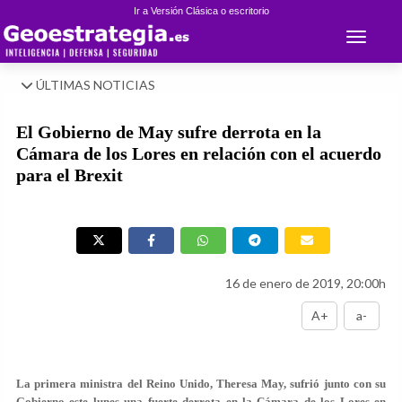
Ir a Versión Clásica o escritorio
Toggle 
ÚLTIMAS NOTICIAS
El Gobierno de May sufre derrota en la
Cámara de los Lores en relación con el acuerdo
para el Brexit
16 de enero de 2019, 20:00h
A+
a-
La primera ministra del Reino Unido, Theresa May, sufrió junto con su
Gobierno este lunes una fuerte derrota en la Cámara de los Lores en