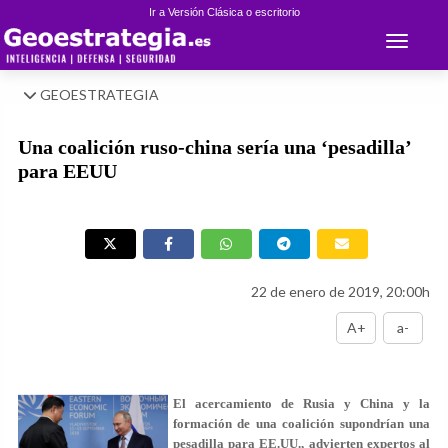
Ir a Versión Clásica o escritorio
Toggle 
GEOESTRATEGIA
Una coalición ruso-china sería una ‘pesadilla’
para EEUU
22 de enero de 2019, 20:00h
A+
a-
El acercamiento de Rusia y China y la
formación de una coalición supondrían una
pesadilla para EE.UU., advierten expertos al