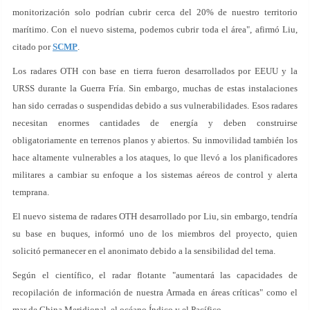
monitorización solo podrían cubrir cerca del 20% de nuestro territorio
marítimo. Con el nuevo sistema, podemos cubrir toda el área", afirmó Liu,
citado por
SCMP
.
Los radares OTH con base en tierra fueron desarrollados por EEUU y la
URSS durante la Guerra Fría. Sin embargo, muchas de estas instalaciones
han sido cerradas o suspendidas debido a sus vulnerabilidades. Esos radares
necesitan enormes cantidades de energía y deben construirse
obligatoriamente en terrenos planos y abiertos. Su inmovilidad también los
hace altamente vulnerables a los ataques, lo que llevó a los planificadores
militares a cambiar su enfoque a los sistemas aéreos de control y alerta
temprana.
El nuevo sistema de radares OTH desarrollado por Liu, sin embargo, tendría
su base en buques, informó uno de los miembros del proyecto, quien
solicitó permanecer en el anonimato debido a la sensibilidad del tema.
Según el científico, el radar flotante "aumentará las capacidades de
recopilación de información de nuestra Armada en áreas críticas" como el
mar de China Meridional, el océano Índico y el Pacífico.