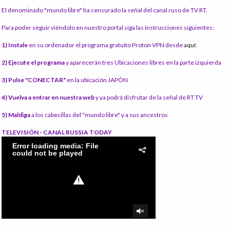
El denominado "mundo libre" ha censurado la señal del canal ruso de TV RT.
Para poder seguir viéndolo en nuestro portal siga las instrucciones siguientes:
1) Instale
en su ordenador el programa gratuito Proton VPN desde
aquí:
2) Ejecute el programa
y aparecerán tres Ubicaciones libres en la parte izquierda
3) Pulse "CONECTAR"
en la ubicación JAPÓN
4) Vuelva a entrar en nuestra web
y ya podrá disfrutar de la señal de RT TV
5) Maldiga
a los cabecillas del "mundo libre" y a sus ancestros
TELEVISIÓN - CANAL RUSSIA TODAY