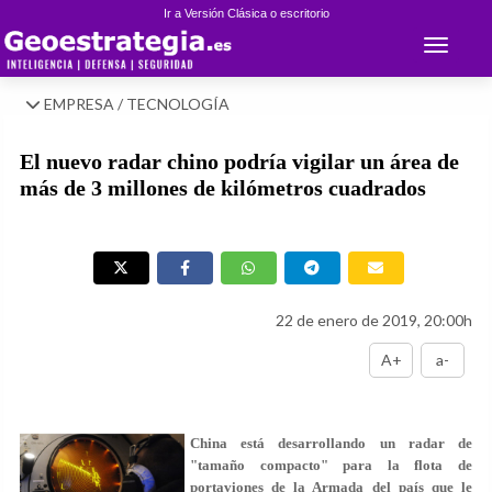
Ir a Versión Clásica o escritorio
Toggle 
EMPRESA / TECNOLOGÍA
El nuevo radar chino podría vigilar un área de
más de 3 millones de kilómetros cuadrados
22 de enero de 2019, 20:00h
A+
a-
China está desarrollando un radar de
"tamaño compacto" para la flota de
portaviones de la Armada del país que le