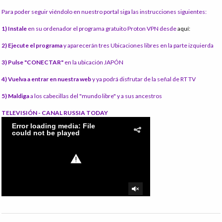
Para poder seguir viéndolo en nuestro portal siga las instrucciones siguientes:
1) Instale
en su ordenador el programa gratuito Proton VPN desde
aquí:
2) Ejecute el programa
y aparecerán tres Ubicaciones libres en la parte izquierda
3) Pulse "CONECTAR"
en la ubicación JAPÓN
4) Vuelva a entrar en nuestra web
y ya podrá disfrutar de la señal de RT TV
5) Maldiga
a los cabecillas del "mundo libre" y a sus ancestros
TELEVISIÓN - CANAL RUSSIA TODAY