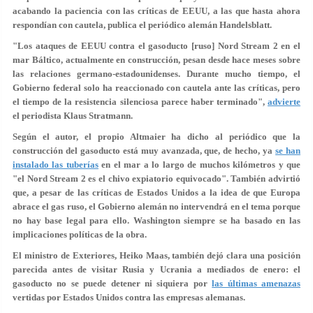
acabando la paciencia con las críticas de EEUU, a las que hasta ahora
respondían con cautela, publica el periódico alemán Handelsblatt.
"Los ataques de EEUU contra el gasoducto [ruso] Nord Stream 2 en el
mar Báltico, actualmente en construcción, pesan desde hace meses sobre
las relaciones germano-estadounidenses. Durante mucho tiempo, el
Gobierno federal solo ha reaccionado con cautela ante las críticas, pero
el tiempo de la resistencia silenciosa parece haber terminado",
advierte
el periodista Klaus Stratmann.
Según el autor, el propio Altmaier ha dicho al periódico que la
construcción del gasoducto está muy avanzada, que, de hecho, ya
se han
instalado las tuberías
en el mar a lo largo de muchos kilómetros y que
"el Nord Stream 2 es el chivo expiatorio equivocado". También advirtió
que, a pesar de las críticas de Estados Unidos a la idea de que Europa
abrace el gas ruso, el Gobierno alemán no intervendrá en el tema porque
no hay base legal para ello. Washington siempre se ha basado en las
implicaciones políticas de la obra.
El ministro de Exteriores, Heiko Maas, también dejó clara una posición
parecida antes de visitar Rusia y Ucrania a mediados de enero: el
gasoducto no se puede detener ni siquiera por
las últimas amenazas
vertidas por Estados Unidos contra las empresas alemanas.