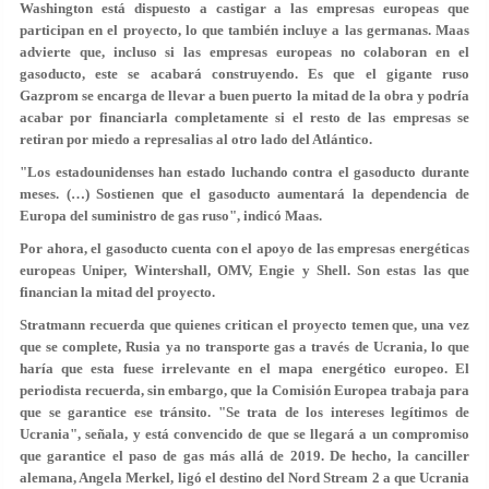
Washington está dispuesto a castigar a las empresas europeas que
participan en el proyecto, lo que también incluye a las germanas. Maas
advierte que, incluso si las empresas europeas no colaboran en el
gasoducto, este se acabará construyendo. Es que el gigante ruso
Gazprom se encarga de llevar a buen puerto la mitad de la obra y podría
acabar por financiarla completamente si el resto de las empresas se
retiran por miedo a represalias al otro lado del Atlántico.
"Los estadounidenses han estado luchando contra el gasoducto durante
meses. (…) Sostienen que el gasoducto aumentará la dependencia de
Europa del suministro de gas ruso", indicó Maas.
Por ahora, el gasoducto cuenta con el apoyo de las empresas energéticas
europeas Uniper, Wintershall, OMV, Engie y Shell. Son estas las que
financian la mitad del proyecto.
Stratmann recuerda que quienes critican el proyecto temen que, una vez
que se complete, Rusia ya no transporte gas a través de Ucrania, lo que
haría que esta fuese irrelevante en el mapa energético europeo. El
periodista recuerda, sin embargo, que la Comisión Europea trabaja para
que se garantice ese tránsito. "Se trata de los intereses legítimos de
Ucrania", señala, y está convencido de que se llegará a un compromiso
que garantice el paso de gas más allá de 2019. De hecho, la canciller
alemana, Angela Merkel, ligó el destino del Nord Stream 2 a que Ucrania