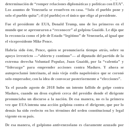
determinación de “romper relaciones diplomáticas y políticas con EUA”.
Los asuntos de Venezuela se resuelven en casa. “Solo el pueblo pone y
solo el pueblo quita”; él (el pueblo) es el único que elige al presidente.
Fue el presidente de EUA, Donald Trump, uno de los primeros en el
mundo que se apresuraron a “reconocer” al golpista Guaidó. Le dijo que
lo reconocía como el jefe de Estado “legítimo” de Venezuela, al igual que
el vicepresidente Mike Pence.
Habría sido éste, Pence, quien se pronunciaría tiempo atrás, sobre su
apoyo irrestricto —“abierto y continuo”— al diputado del partido de la
extrema derecha Voluntad Popular, Juan Guaidó, por la “valentía” y
“liderazgo” para emprender acciones contra Maduro. Y ahora se
autoproclamó interinato, al más viejo estilo napoleónico que se coronó
solo emperador, con la idea de convocar posteriormente a “elecciones”.
Ya el pasado agosto de 2018 hubo un intento fallido de golpe contra
Maduro, cuando un dron explotó cerca del presidio donde el dirigente
pronunciaba un discurso a la nación. De esa manera, no es la primera
vez que EUA intenta una acción golpista contra el dirigente, que por lo
demás ha sido reelecto en los términos del orden constitucional y legal
vigente en su país.
De esa manera, el golpismo antivenezolano es claramente azuzado por