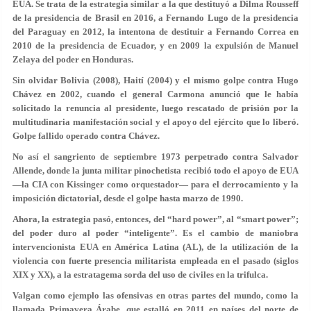
EUA. Se trata de la estrategia similar a la que destituyó a Dilma Rousseff
de la presidencia de Brasil en 2016, a Fernando Lugo de la presidencia
del Paraguay en 2012, la intentona de destituir a Fernando Correa en
2010 de la presidencia de Ecuador, y en 2009 la expulsión de Manuel
Zelaya del poder en Honduras.
Sin olvidar Bolivia (2008), Haití (2004) y el mismo golpe contra Hugo
Chávez en 2002, cuando el general Carmona anunció que le había
solicitado la renuncia al presidente, luego rescatado de prisión por la
multitudinaria manifestación social y el apoyo del ejército que lo liberó.
Golpe fallido operado contra Chávez.
No así el sangriento de septiembre 1973 perpetrado contra Salvador
Allende, donde la junta militar pinochetista recibió todo el apoyo de EUA
—la CIA con Kissinger como orquestador— para el derrocamiento y la
imposición dictatorial, desde el golpe hasta marzo de 1990.
Ahora, la estrategia pasó, entonces, del “hard power”, al “smart power”;
del poder duro al poder “inteligente”. Es el cambio de maniobra
intervencionista EUA en América Latina (AL), de la utilización de la
violencia con fuerte presencia militarista empleada en el pasado (siglos
XIX y XX), a la estratagema sorda del uso de civiles en la trifulca.
Valgan como ejemplo las ofensivas en otras partes del mundo, como la
llamada Primavera Árabe, que estalló en 2011 en países del norte de