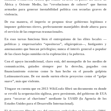
África y Oriente Medio, las “revoluciones de colores” que fueron
armadas para generar inestabilidad política con secuelas graves de
violencia.
De esa manera, el imperio se propuso tirar gobiernos legítimos e
imponer gobiernos
títeres
, perfectamente manejables desde afuera para
el servicio de las empresas trasnacionales.
En esas tareas funciona bien el entreguismo de las elites locales —
políticas y empresariales “opositoras”, oligárquicas—, fustigantes y
amenazantes que buscan privilegios; nunca el interés general o popular
de las clases bajas sumidas en la explotación y la pobreza.
Con el apoyo incondicional, claro está, del monopolio de los medios de
comunicación, guiados siempre por la derecha, pagados con
financiamiento externo como lo han hecho en el pasado golpista
Latinoamericano. De ese modo surten efecto proyectos como el “golpe
suave”, más que violento.
Téngase en cuenta que en 2013
WikiLeaks
filtró un documento en donde
se reveló la orquestación sigilosa, pero persistente, del gobierno de EUA
para “socavar al chavismo” mediante la USAID (la Agencia de los
Estados Unidos para el Desarrollo Internacional).
El documento filtrado era del entonces embajador en Venezuela (2004-