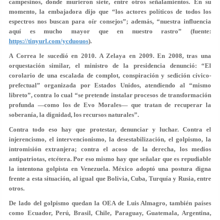
campesinos, donde murieron siete, entre otros señalamientos. En su
momento, la embajadora dijo que “los actores políticos de todos los
espectros nos buscan para oír consejos”; además, “nuestra influencia
aquí es mucho mayor que en nuestro rastro” (fuente:
https://tinyurl.com/ycduouos
).
A Correa le sucedió en 2010. A Zelaya en 2009. En 2008, tras una
orquestación similar, el ministro de la presidencia denunció: “El
corolario de una escalada de complot, conspiración y sedición cívico-
prefectual” organizada por Estados Unidos, atendiendo al “mismo
libreto”, contra lo cual “se pretende instalar procesos de transformación
profunda —como los de Evo Morales— que tratan de recuperar la
soberanía, la dignidad, los recursos naturales”.
Contra todo eso hay que protestar, denunciar y luchar. Contra el
injerencismo, el intervencionismo, la desestabilización, el golpismo, la
intromisión extranjera; contra el acoso de la derecha, los medios
antipatriotas, etcétera. Por eso mismo hay que señalar que es repudiable
la intentona golpista en Venezuela. México adoptó una postura digna
frente a esta situación, al igual que Bolivia, Cuba, Turquía y Rusia, entre
otros.
De lado del golpismo quedan la OEA de Luis Almagro, también países
como Ecuador, Perú, Brasil, Chile, Paraguay, Guatemala, Argentina,