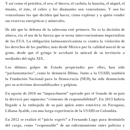
Y así como el petróleo, el oro, el hierro, el carbón, la bauxita, el níquel, el
titanio, el zinc, el cobre y los diamantes son venezolanos. Y son los
venezolanos los que deciden qué hacer, cómo explotar y a quién vender
sus reservas energéticas y minerales.
De ahí que la defensa de la soberana esté primero. No es la decisión de
afuera, vía el uso de la fuerza que se torna intervencionismo imperialista
de los EUA. La obligación latinoamericanista es contra la violación de
los derechos de los pueblos; más desde México por la calidad moral de su
gente, desde que el gringo le arrebató la mitrad de su territorio a
mediados del siglo XIX.
Los últimos golpes de Estado propiciados por ellos, han sido
“parlamentarios”, como lo denunció Dilma. Junto a la USAID, también
la Fundación Nacional para la Democracia (NED), ha sido denunciada
por su activismo desestabilizador y golpista.
En agosto de 2016 un “impeachment” operado por el Senado de su país
la derrocó por supuestos “crímenes de responsabilidad”. En 2013 habría
llegado a la embajada de su país quien antes estuviera en Paraguay,
Liliana Ayalde, con una larga experiencia de la USAID en Colombia.
En 2012 se realizó el “juicio exprés” a Fernando Lugo para destituirlo
del cargo, como “responsable” de un enfrentamiento entre policías y