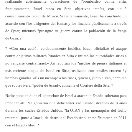
realizando abiertamente operaciones de ?bombardeo contra Siria.
Supuestamente, Israel ataca en Siria objetivos iraníes, con un ?
consentimiento tácito de Moscú. Simultáneamente, Israel ha concluido un
acuerdo con ?los dirigentes del Hamas y los financia públicamente a través
de Qatar, mientras ?prosigue su guerra contra la población de la franja
de Gaza. ?
? «Con una acción verdaderamente insólita, Israel oficializó el ataque
contra objetivos militares ?iraníes en Siria e intimó las autoridades sirias a
no vengarse contra Israel.» Así reportan los ?medios de prensa italianos el
más reciente ataque de Israel en Siria, realizado con misiles crucero ?y
bombas guiadas. «Es un mensaje a los rusos, quienes, junto a Irán, permiten
que sobreviva el ?poder de Assad», comenta el Corriere della Sera. ?
Nadie pone en duda el «derecho» de Israel a atacar un Estado soberano para
imponer allí ?el gobierno que debe tener ese Estado, después de 8 años
durante los cuales Estados Unidos, ?la OTAN y las monarquías del Golfo
trataron –junto a Israel– de destruir el Estado sirio, como ?hicieron en 2011
con el Estado libio. ?