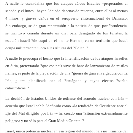
A nadie le escandaliza que los ataques aéreos israelíes –perpetrados el
sábado y el lunes– hayan ?dejado decenas de muertos, entre ellos al menos
4 niños, y graves daños en el aeropuerto ?internacional de Damasco.
Sin embargo, se da gran repercusión a la noticia de que, por ?prudencia,
se mantuvo cerrada durante un día, para desagrado de los turistas, la
estación israelí ?de esquí en el monte Hermon, en un territorio que Israel
ocupa militarmente junto a las Alturas del ?Golán. ?
A nadie le preocupa el hecho que la intensificación de los ataques israelíes
en Siria, pretextando ?que ese país sirve de base de lanzamiento de misiles
iraníes, es parte de la preparación de una ?guerra de gran envergadura contra
Irán, guerra planificada con el Pentágono y cuyos efectos ?serían
catastróficos. ?
La decisión de Estados Unidos de retirarse del acuerdo nuclear con Irán –
acuerdo que Israel había ?definido como «la rendición de Occidente ante el
Eje del Mal dirigido por Irán»– ha creado una ?situación extremadamente
peligrosa y no sólo para el Gran Medio Oriente. ?
Israel, única potencia nuclear en esa región del mundo, país no firmante del