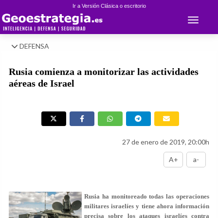
Ir a Versión Clásica o escritorio
Toggle 
DEFENSA
Rusia comienza a monitorizar las actividades
aéreas de Israel
27 de enero de 2019, 20:00h
A+
a-
Rusia ha monitoreado todas las operaciones
militares israelíes y tiene ahora información
precisa sobre los ataques israelíes contra