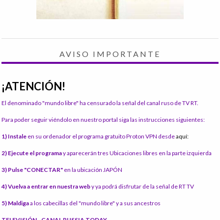
AVISO IMPORTANTE
¡ATENCIÓN!
El denominado "mundo libre" ha censurado la señal del canal ruso de TV RT.
Para poder seguir viéndolo en nuestro portal siga las instrucciones siguientes:
1) Instale
en su ordenador el programa gratuito Proton VPN desde
aquí:
2) Ejecute el programa
y aparecerán tres Ubicaciones libres en la parte izquierda
3) Pulse "CONECTAR"
en la ubicación JAPÓN
4) Vuelva a entrar en nuestra web
y ya podrá disfrutar de la señal de RT TV
5) Maldiga
a los cabecillas del "mundo libre" y a sus ancestros
TELEVISIÓN - CANAL RUSSIA TODAY