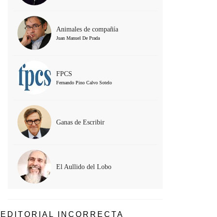
Animales de compañía
Juan Manuel De Prada
FPCS
Fernando Pino Calvo Sotelo
Ganas de Escribir
El Aullido del Lobo
EDITORIAL INCORRECTA