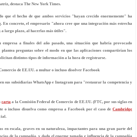
atriz, destaca The New York Times.
cado que el hecho de que ambos servicios "hayan crecido enormemente" ha
 En concreto, el empresario "ahora cree que una integración más estrecha
k a largo plazo
, al hacerlas más útiles".
 empresa a finales del año pasado, una situación que habría provocado
o plantea preguntas sobre el modo en que las aplicaciones compartirían los
olicitan distintos tipos de información a la hora de registrarse.
 Comercio de EE.UU. a multar o incluso disolver Facebook
r en sus subsidiarias WhatsApp e Instagram para "restaurar la competencia y
a
carta
a la Comisión Federal de Comercio de EE.UU. (FTC, por sus siglas en
lte o incluso disuelva como empresa a Facebook
por el caso de
Cambridge
ial.
s en escala, graves en su naturaleza, impactantes para una gran parte del
gocios de la compañía, y dado el enorme tamaño e influencia de la compañía