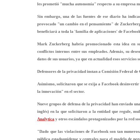
les prometió "mucha autonomía" respecto a su empresa m
Sin embargo, una de las fuentes de ese diario ha indi
provocado "un cambio en el pensamiento" de Zuckerberg.
beneficiará a toda la 'familia de aplicaciones' de Faceboo
Mark Zuckerberg habría promocionado esta idea en su
conflictos internos entre sus empleados. Además, su dese
datos de sus usuarios, ya que en actualidad esos servicios s
Defensores de la privacidad instan a Comisión Federal de
Asimismo, solicitaron que se exija a Facebook desinverti
la innovación" en el sector.
Nueve grupos de defensa de la privacidad han enviado un
inglés) en la que solicitaron a la entidad
que regule, mu
Analytica
y otros escándalos protagonizados por la red soc
"Dado que las violaciones de Facebook son tan numerosa
público estadounidense y centrales para el modelo de ne