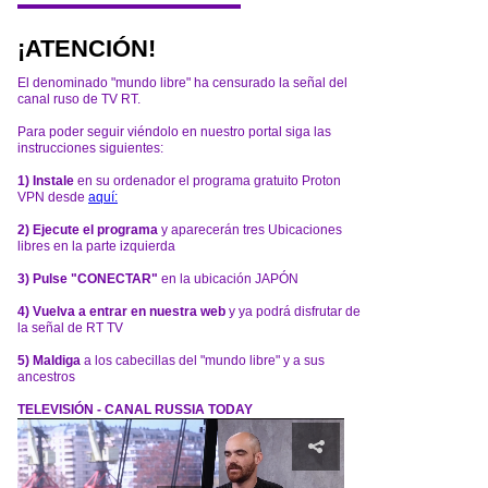
¡ATENCIÓN!
El denominado "mundo libre" ha censurado la señal del
canal ruso de TV RT.
Para poder seguir viéndolo en nuestro portal siga las
instrucciones siguientes:
1) Instale
en su ordenador el programa gratuito Proton
VPN desde
aquí:
2) Ejecute el programa
y aparecerán tres Ubicaciones
libres en la parte izquierda
3) Pulse "CONECTAR"
en la ubicación JAPÓN
4) Vuelva a entrar en nuestra web
y ya podrá disfrutar de
la señal de RT TV
5) Maldiga
a los cabecillas del "mundo libre" y a sus
ancestros
TELEVISIÓN - CANAL RUSSIA TODAY