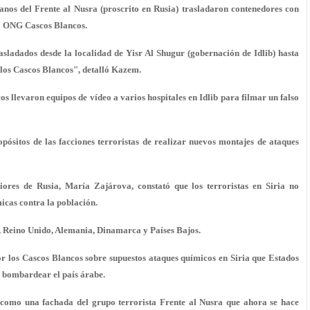
ianos del Frente al Nusra (proscrito en Rusia) trasladaron contenedores con
la ONG Cascos Blancos.
asladados desde la localidad de Yisr Al Shugur (gobernación de Idlib) hasta
 los Cascos Blancos", detalló Kazem.
 llevaron equipos de vídeo a varios hospitales en Idlib para filmar un falso
ósitos de las facciones terroristas de realizar nuevos montajes de ataques
ores de Rusia, María Zajárova, constató que los terroristas en Siria no
icas contra la población.
 Reino Unido, Alemania, Dinamarca y Países Bajos.
r los Cascos Blancos sobre supuestos ataques químicos en Siria que Estados
 bombardear el país árabe.
 como una fachada del grupo terrorista Frente al Nusra que ahora se hace