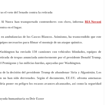
as el voto del Senado contra la retirada
nte Al Nusra han transportado contenedores con cloro, informa
RIA
Novosti
ntra en el lugar.
s en ambulancias de los Cascos Blancos. Asimismo, ha transcendido que este
quipos necesarios para filmar el montaje de un ataque químico.
Washington ha enviado 150 camiones con vehículos blindados, equipos de
a retirada de tropas anunciada anteriormente por el presidente Donald Trump.
del Pentágono y las milicias kurdas, apoyadas por Washington.
a de la decisión del presidente Trump de abandonar Siria y Afganistán. Los
ún no han sido derrotados. Según el documento, EE.UU. afronta amenazas
odría poner en peligro los escasos avances alcanzados, así como la seguridad
 ayuda humanitaria en Deir Ezzor