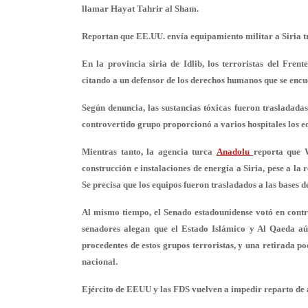
llamar Hayat Tahrir al Sham.
Reportan que EE.UU. envía equipamiento militar a Siria tr
En la provincia siria de Idlib, los terroristas del Fre
citando a un defensor de los derechos humanos que se encue
Según denuncia, las sustancias tóxicas fueron trasladada
controvertido grupo proporcionó a varios hospitales los e
Mientras tanto, la agencia turca
Anadolu
reporta que 
construcción e instalaciones de energía a Siria, pese a l
Se precisa que los equipos fueron trasladados a las bases 
Al mismo tiempo, el Senado estadounidense votó en contr
senadores alegan que el Estado Islámico y Al Qaeda a
procedentes de estos grupos terroristas, y una retirada p
nacional.
Ejército de EEUU y las FDS vuelven a impedir reparto de