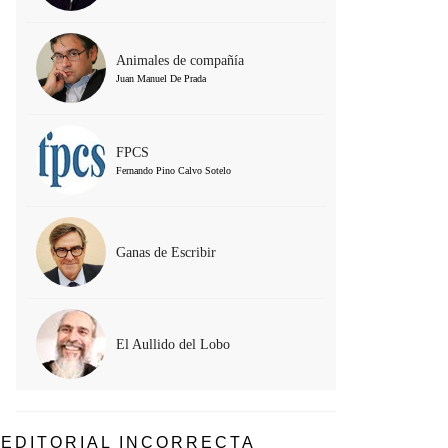
Animales de compañía
Juan Manuel De Prada
FPCS
Fernando Pino Calvo Sotelo
Ganas de Escribir
El Aullido del Lobo
EDITORIAL INCORRECTA