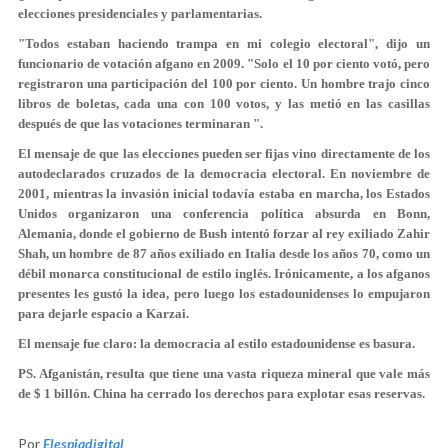
elecciones presidenciales y parlamentarias.
"Todos estaban haciendo trampa en mi colegio electoral", dijo un
funcionario de votación afgano en 2009. "Solo el 10 por ciento votó, pero
registraron una participación del 100 por ciento. Un hombre trajo cinco
libros de boletas, cada una con 100 votos, y las metió en las casillas
después de que las votaciones terminaran ".
El mensaje de que las elecciones pueden ser fijas vino directamente de los
autodeclarados cruzados de la democracia electoral. En noviembre de
2001, mientras la invasión inicial todavía estaba en marcha, los Estados
Unidos organizaron una conferencia política absurda en Bonn,
Alemania, donde el gobierno de Bush intentó forzar al rey exiliado Zahir
Shah, un hombre de 87 años exiliado en Italia desde los años 70, como un
débil monarca constitucional de estilo inglés. Irónicamente, a los afganos
presentes les gustó la idea, pero luego los estadounidenses lo empujaron
para dejarle espacio a Karzai.
El mensaje fue claro: la democracia al estilo estadounidense es basura.
PS. Afganistán, resulta que tiene una vasta riqueza mineral que vale más
de $ 1 billón. China ha cerrado los derechos para explotar esas reservas.
Por
Elespiadigital