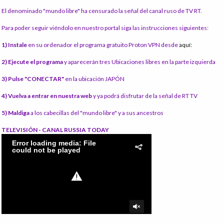
El denominado "mundo libre" ha censurado la señal del canal ruso de TV RT.
Para poder seguir viéndolo en nuestro portal siga las instrucciones siguientes:
1) Instale
en su ordenador el programa gratuito Proton VPN desde
aquí:
2) Ejecute el programa
y aparecerán tres Ubicaciones libres en la parte izquierda
3) Pulse "CONECTAR"
en la ubicación JAPÓN
4) Vuelva a entrar en nuestra web
y ya podrá disfrutar de la señal de RT TV
5) Maldiga
a los cabecillas del "mundo libre" y a sus ancestros
TELEVISIÓN - CANAL RUSSIA TODAY