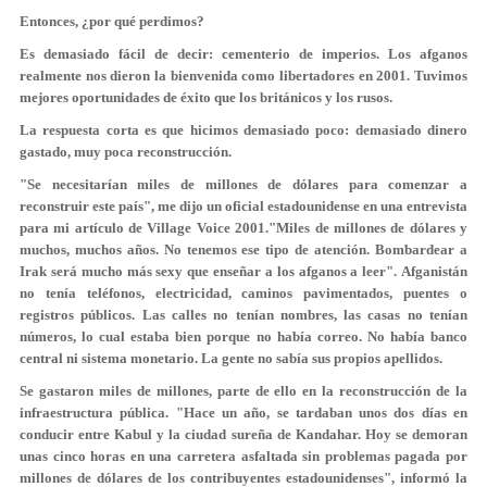
Entonces, ¿por qué perdimos?
Es demasiado fácil de decir: cementerio de imperios. Los afganos
realmente nos dieron la bienvenida como libertadores en 2001. Tuvimos
mejores oportunidades de éxito que los británicos y los rusos.
La respuesta corta es que hicimos demasiado poco: demasiado dinero
gastado, muy poca reconstrucción.
"Se necesitarían miles de millones de dólares para comenzar a
reconstruir este país", me dijo un oficial estadounidense en una entrevista
para mi artículo de Village Voice 2001."Miles de millones de dólares y
muchos, muchos años. No tenemos ese tipo de atención. Bombardear a
Irak será mucho más sexy que enseñar a los afganos a leer". Afganistán
no tenía teléfonos, electricidad, caminos pavimentados, puentes o
registros públicos. Las calles no tenían nombres, las casas no tenían
números, lo cual estaba bien porque no había correo. No había banco
central ni sistema monetario. La gente no sabía sus propios apellidos.
Se gastaron miles de millones, parte de ello en la reconstrucción de la
infraestructura pública. "Hace un año, se tardaban unos dos días en
conducir entre Kabul y la ciudad sureña de Kandahar. Hoy se demoran
unas cinco horas en una carretera asfaltada sin problemas pagada por
millones de dólares de los contribuyentes estadounidenses", informó la