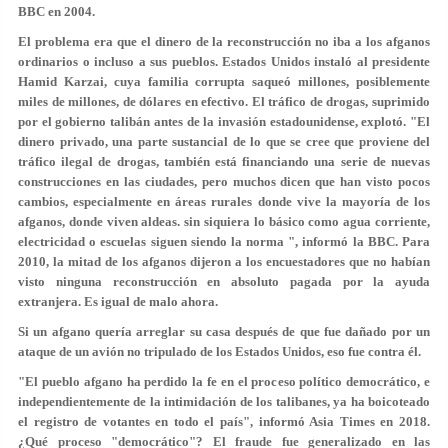
BBC en 2004.
El problema era que el dinero de la reconstrucción no iba a los afganos
ordinarios o incluso a sus pueblos. Estados Unidos instaló al presidente
Hamid Karzai, cuya familia corrupta saqueó millones, posiblemente
miles de millones, de dólares en efectivo. El tráfico de drogas, suprimido
por el gobierno talibán antes de la invasión estadounidense, explotó. "El
dinero privado, una parte sustancial de lo que se cree que proviene del
tráfico ilegal de drogas, también está financiando una serie de nuevas
construcciones en las ciudades, pero muchos dicen que han visto pocos
cambios, especialmente en áreas rurales donde vive la mayoría de los
afganos, donde viven aldeas. sin siquiera lo básico como agua corriente,
electricidad o escuelas siguen siendo la norma ", informó la BBC. Para
2010, la mitad de los afganos dijeron a los encuestadores que no habían
visto ninguna reconstrucción en absoluto pagada por la ayuda
extranjera. Es igual de malo ahora.
Si un afgano quería arreglar su casa después de que fue dañado por un
ataque de un avión no tripulado de los Estados Unidos, eso fue contra él.
"El pueblo afgano ha perdido la fe en el proceso político democrático, e
independientemente de la intimidación de los talibanes, ya ha boicoteado
el registro de votantes en todo el país", informó Asia Times en 2018.
¿Qué proceso "democrático"? El fraude fue generalizado en las