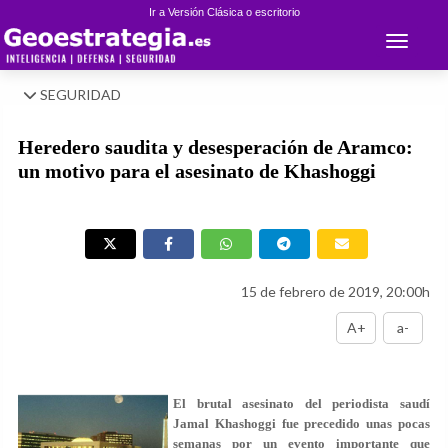
Ir a Versión Clásica o escritorio
Toggle 
SEGURIDAD
Heredero saudita y desesperación de Aramco:
un motivo para el asesinato de Khashoggi
15 de febrero de 2019, 20:00h
A+
a-
El brutal asesinato del periodista saudí
Jamal Khashoggi fue precedido unas pocas
semanas por un evento importante que