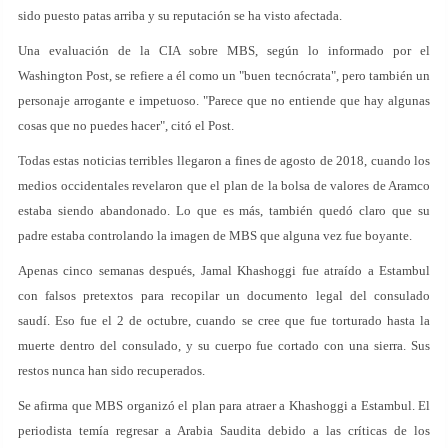
sido puesto patas arriba y su reputación se ha visto afectada.
Una evaluación de la CIA sobre MBS, según lo informado por el
Washington Post, se refiere a él como un "buen tecnócrata", pero también un
personaje arrogante e impetuoso. "Parece que no entiende que hay algunas
cosas que no puedes hacer", citó el Post.
Todas estas noticias terribles llegaron a fines de agosto de 2018, cuando los
medios occidentales revelaron que el plan de la bolsa de valores de Aramco
estaba siendo abandonado. Lo que es más, también quedó claro que su
padre estaba controlando la imagen de MBS que alguna vez fue boyante.
Apenas cinco semanas después, Jamal Khashoggi fue atraído a Estambul
con falsos pretextos para recopilar un documento legal del consulado
saudí. Eso fue el 2 de octubre, cuando se cree que fue torturado hasta la
muerte dentro del consulado, y su cuerpo fue cortado con una sierra. Sus
restos nunca han sido recuperados.
Se afirma que MBS organizó el plan para atraer a Khashoggi a Estambul. El
periodista temía regresar a Arabia Saudita debido a las críticas de los