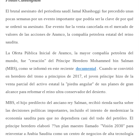
Finian Cunningham
El brutal asesinato del periodista saudí Jamal Khashoggi fue precedido unas
pocas semanas por un evento importante que podría ser la clave de por qué
se ordenó su asesinato. Ese evento fue la venta cancelada en el mercado de
valores de las acciones de Aramco, la compañía petrolera estatal del reino
saudita.
La Oferta Pública Inicial de Aramco, la mayor compañía petrolera del
mundo, fue "creación" del Príncipe Heredero Mohammed bin Salman
(MBS), como se informó en este reciente
documental
. Cuando se convirtió
en heredero del trono a principios de 2017, el joven príncipe hizo de la
venta parcial del activo estatal la "piedra angular" de sus planes de gran
alcance para reformar el reino ultra conservador del desierto.
MBS, el hijo predilecto del anciano rey Salman, recibió rienda suelta sobre
las decisiones políticas importantes, incluido el intento de modernizar la
economía saudita para que no dependiera casi del todo del petróleo. El
príncipe heredero elaboró ??un plan maestro llamado "Visión 2030" para
reinventar a Arabia Saudita como un centro de negocios de alta tecnología