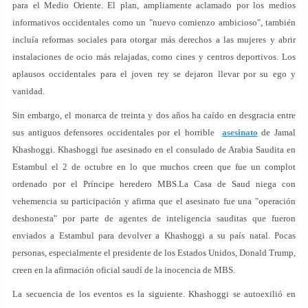
para el Medio Oriente. El plan, ampliamente aclamado por los medios
informativos occidentales como un "nuevo comienzo ambicioso", también
incluía reformas sociales para otorgar más derechos a las mujeres y abrir
instalaciones de ocio más relajadas, como cines y centros deportivos. Los
aplausos occidentales para el joven rey se dejaron llevar por su ego y
vanidad.
Sin embargo, el monarca de treinta y dos años ha caído en desgracia entre
sus antiguos defensores occidentales por el horrible
asesinato
de Jamal
Khashoggi. Khashoggi fue asesinado en el consulado de Arabia Saudita en
Estambul el 2 de octubre en lo que muchos creen que fue un complot
ordenado por el Príncipe heredero MBS.La Casa de Saud niega con
vehemencia su participación y afirma que el asesinato fue una "operación
deshonesta" por parte de agentes de inteligencia sauditas que fueron
enviados a Estambul para devolver a Khashoggi a su país natal. Pocas
personas, especialmente el presidente de los Estados Unidos, Donald Trump,
creen en la afirmación oficial saudí de la inocencia de MBS.
La secuencia de los eventos es la siguiente. Khashoggi se autoexilió en