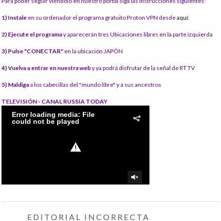
Para poder seguir viéndolo en nuestro portal siga las instrucciones siguientes:
1) Instale
en su ordenador el programa gratuito Proton VPN desde
aquí:
2) Ejecute el programa
y aparecerán tres Ubicaciones libres en la parte izquierda
3) Pulse "CONECTAR"
en la ubicación JAPÓN
4) Vuelva a entrar en nuestra web
y ya podrá disfrutar de la señal de RT TV
5) Maldiga
a los cabecillas del "mundo libre" y a sus ancestros
TELEVISIÓN - CANAL RUSSIA TODAY
EDITORIAL INCORRECTA