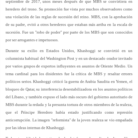
septiembre de 2017, unos meses después de que MBS se convirtiera en
heredero del trono. Su promoción fue vista por muchos observadores como
una violación de las reglas de sucesión del reino. MBS, con la aprobación
de su padre, evitó a otros herederos que estaban más arriba en la escala de
sucesión. Fue un "robo de poder" por parte de los MBS que son conocidos
por ser arrogantes e impetuosos.
Durante su exilio en Estados Unidos, Khashoggi se convirtió en un
columnista habitual del Washington Post y en un destacado orador invitado
por varios grupos de expertos influyentes en asuntos de Oriente Medio. Un
tema cardinal para los disidentes fue la crítica de MBS y resaltar errores
políticos serios. Khashoggi criticó la guerra de Arabia Saudita en Yemen, el
bloqueo de Qatar, su interferencia desestabilizadora en los asuntos políticos
del Líbano, y también expuso el lado más oscuro del gobierno autoritario de
MBS durante la redada y la presunta tortura de otros miembros de la realeza,
que el Príncipe Heredero había estado justificando como represión
anticorrupción. La imagen "reformista" de la joven realeza se vio empañada
por las ideas internas de Khashoggi.