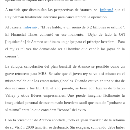
A medida que disminuían las perspectivas de Aramco, se
informó
que el
Rey Salman finalmente intervino para cancelar toda la operación.
Al Jazeera
informó
: "El rey habló, y un sueño de $ 2 billones se esfumó".
El Financial Times comentó en ese momento: "Dejar de lado la OPI
[liquidación] de Aramco saudita es un golpe para el príncipe heredero... Para
el rey es tal vez fue demasiado ser el hombre que vendía las joyas de la
corona ".
La abrupta cancelación del plan bursátil de Aramco se percibió como un
grave retroceso para MBS. Se sabe que el joven rey se ve a sí mismo en el
mismo molde que los empresarios globales. Cuando estuvo en una visita de
dos semanas a los EE. UU. el año pasado, se besó con figuras de Silicon
Valley y otros líderes empresariales. Uno puede imaginar fácilmente la
inseguridad personal de este mimado heredero saudí que trata de “probarse a
sí mismo” entre lo que considera “iconos” del éxito.
Con la "creación" de Aramco abortada, todo el "plan maestro" de la reforma
de su Visión 2030 también se desbarató. Sin exagerar, su mundo debe haber