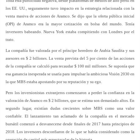
Toda esta publicidad negativa, desde plataformas de medios de alto perfil en
los EE. UU., seguramente tuvo impacto en la estrategia relacionada con la
venta masiva de acciones de Aramco. Se dijo que la oferta pública inicial
(OPI) de Aramco era la mayor cotización en bolsa del mundo. Tenía
inversores babeando. Nueva York estaba compitiendo con Londres por el
trato.
La compañía fue valorada por el príncipe heredero de Arabia Saudita y sus
asesores en $ 2 billones. La venta prevista del 5 por ciento de las acciones
de la compañía se calculó para recaudar $ 100 mil millones. Se suponía que
esa ganancia inesperada se usaría para impulsar la ambiciosa Visión 2030 en
la que MBS estaba apostando por su reputación y su ego.
Pero los inversionistas extranjeros comenzaron a perder la confianza en la
valoración de Aramco en $ 2 billones, que se estima son demasiado altos. En
segundo lugar, existían dudas crecientes sobre MBS como una valor
confiable. El lanzamiento tan aclamado de la compañía en el mercado
bursátil comenzó a desvanecerse desde finales de 2017 hasta principios de
2018. Los inversores desconfiaron de lo que se había considerado como la
operación de capital más espectacular de la historia.