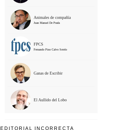
Animales de compañía
Juan Manuel De Prada
FPCS
Fernando Pino Calvo Sotelo
Ganas de Escribir
El Aullido del Lobo
EDITORIAL INCORRECTA