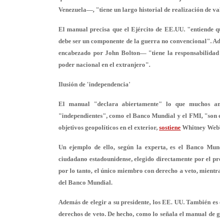
Venezuela—, "tiene un largo historial de realización de v
El manual precisa que el Ejército de EE.UU. "entiende
debe ser un componente de la guerra no convencional
". A
encabezado por John Bolton— "tiene la responsabilidad p
poder nacional en el extranjero".
Ilusión de 'independencia'
El manual "declara abiertamente" lo que muchos anal
"independientes", como el Banco Mundial y el FMI, "son 
objetivos geopolíticos en el exterior,
sostiene
Whitney Webb,
Un ejemplo de ello, según la experta, es el Banco Mun
ciudadano estadounidense, elegido directamente por el pre
por lo tanto,
el único miembro con derecho a veto
, mientr
del Banco Mundial.
Además de elegir a su presidente, los EE. UU. También es 
derechos de veto. De hecho, como lo señala el manual de 