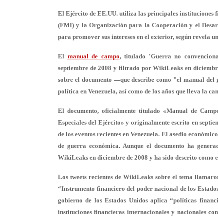
El Ejército de EE.UU. utiliza las principales institucion
(FMI) y la Organización para la Cooperación y el Des
para promover sus intereses en el exterior, según revela u
El
manual de campo
, titulado 'Guerra no convenciona
septiembre de 2008 y filtrado por WikiLeaks en diciembr
sobre el documento —que describe como "el manual del g
política en Venezuela, así como de los años que lleva la 
El documento, oficialmente titulado «Manual de Camp
Especiales del Ejército» y originalmente escrito en septi
de los eventos recientes en Venezuela. El asedio económico
de guerra económica. Aunque el documento ha generado
WikiLeaks en diciembre de 2008 y ha sido descrito como e
Los tweets recientes de WikiLeaks sobre el tema llamaron
“Instrumento financiero del poder nacional de los Estados
gobierno de los Estados Unidos aplica “políticas financi
instituciones financieras internacionales y nacionales co