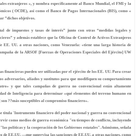
tatales extranjeros «, y nombra específicamente al Banco Mundial, el FMI y la
micos ( OCDE), así como el Banco de Pagos Internacionales (BIS), como «
ar ”dichos objetivos.
l de impuestos y tasas de interés” junto con otras “medidas legales y
ncieros” y además establece que la Oficina de Control de Activos Extranjeros
e EE. UU. a otras naciones, como Venezuela: «tiene una larga historia de
campaña de la ARSOF [Fuerzas de Operaciones Especiales del Ejército] UW
s financieras pueden ser utilizadas por el ejército de los EE. UU. Para crear
los adversarios, aliados y sustitutos para que modifiquen su comportamiento
 teatro» y que tales campañas de guerra no convencional están altamente
ad de Inteligencia para determinar «qué elementos del terreno humano en
on ??más susceptibles al compromiso financiero».
 titula 'Instrumento financiero del poder nacional y guerra no convencional
 servir como medios de guerra económica "en tiempos de conflicto, incluyendo
 "las políticas y la cooperación de los Gobiernos estatales". Asimismo, señala
oro de EE.UU. —que supervisa las sanciones de EE.UU. a otras naciones, como