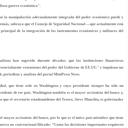
aliosa guerra económica".
 que la manipulación adecuadamente integrada del poder económico
puede y
demás, subraya que el Consejo de Seguridad Nacional —que actualmente está
rincipal de la integración de los instrumentos económicos y militares del
istas han sugerido durante décadas: que las instituciones financieras
esencialmente extensiones del poder del Gobierno de EE.UU." e impulsan sus
 periodista y analista del portal MintPress News.
dial, que tiene sede en Washington y cuyo presidente siempre ha sido un
sidente de ese país. Washington también es el mayor accionista del banco y,
as que el secretario estadounidense del Tesoro, Steve Mnuchin, es gobernador
el mayor accionista del banco, por lo que es el único país miembro que tiene
guerra no convencional filtrado: “Como las decisiones importantes requieren