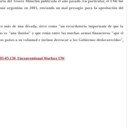
ario del Tesoro Mnuchin publicada el año pasado. En particular, el FMI fue
omía argentina en 2001, enviando un mal presagio para la aprobación del
ace más de una década, sirve como "un recordatorio importante de que la
ras es "una ilusión" y que están entre las muchas armas financieras "que el
los países a su voluntad
e incluso derrocar a los Gobiernos desfavorecidos",
M3-05.130, Unconventional Warfare UW
.