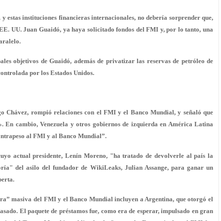
 y estas instituciones financieras internacionales, no debería sorprender que,
 EE. UU. Juan Guaidó, ya haya solicitado fondos del FMI y, por lo tanto, una
aralelo.
ales objetivos de Guaidó, además de privatizar las reservas de petróleo de
controlada por los Estados Unidos.
Hugo Chávez, rompió relaciones con el FMI y el Banco Mundial, y señaló que
. En cambio, Venezuela y otros gobiernos de izquierda en América Latina
ontrapeso al FMI y al Banco Mundial”.
uyo actual presidente, Lenín Moreno, "ha tratado de devolverle al país la
ría" del asilo del fundador de WikiLeaks, Julian Assange, para ganar un
perta.
erra” masiva del FMI y el Banco Mundial incluyen a Argentina, que otorgó el
pasado. El paquete de préstamos fue, como era de esperar, impulsado en gran