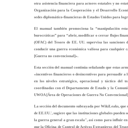
otra asistencia financiera para actores estatales y no es
Organización para la Cooperación y el Desarrollo Econó
sedes diplomático-financieras de Estados Unidos para logr
El manual también promociona la “manipulación estata
burocráticas” para “abrir, modificar o cerrar flujos fina
(OFAC) del Tesoro de EE. UU. supervisa las sanciones d
conducir una guerra económica valiosa para cualquier 
[Guerra no convencional]».
Esta sección del manual continúa señalando que estas arma
«incentivos financieros o desincentivos para persuadir a 
en los niveles estratégico, operacional y táctico del
coordinadas con el Departamento de Estado y la Comunid
UWOA [Área de Operaciones de Guerra No Convencional] s
La sección del documento subrayada por WikiLeaks, que se
de EE.UU.', sugiere que las instituciones globales pueden
la guerra general a gran escala", así como para influir en
que la Oficina de Control de Activos Extranjeros del Tes