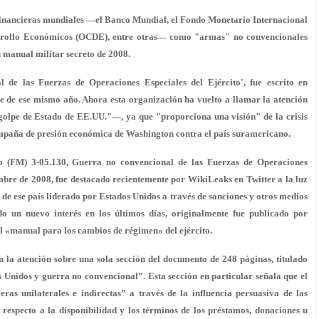
es financieras mundiales —el Banco Mundial, el Fondo Monetario Internacional
arrollo Económicos (OCDE), entre otras— como "armas" no convencionales
n manual militar secreto de 2008.
l de las Fuerzas de Operaciones Especiales del Ejército', fue escrito en
e de ese mismo año. Ahora esta organización ha vuelto a llamar la atención
olpe de Estado de EE.UU."—, ya que "proporciona una visión" de la crisis
campaña de presión económica de Washington contra el país suramericano.
o (FM) 3-05.130, Guerra no convencional de las Fuerzas de Operaciones
embre de 2008, fue destacado recientemente por WikiLeaks en Twitter a la luz
 de ese país liderado por Estados Unidos a través de sanciones y otros medios
 un nuevo interés en los últimos días, originalmente fue publicado por
l «manual para los cambios de régimen» del ejército.
 la atención sobre una sola sección del documento de 248 páginas, titulado
 Unidos y guerra no convencional”. Esta sección en particular señala que el
eras unilaterales e indirectas” a través de la influencia persuasiva de las
n respecto a la disponibilidad y los términos de los préstamos, donaciones u