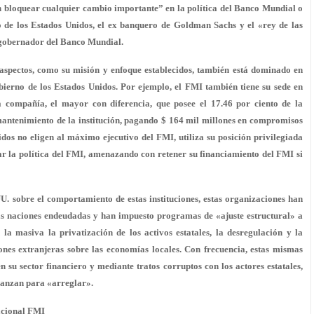
 bloquear cualquier cambio importante” en la política del Banco Mundial o
ro de los Estados Unidos, el ex banquero de Goldman Sachs y el «rey de las
 gobernador del Banco Mundial.
 aspectos, como su misión y enfoque establecidos, también está dominado en
bierno de los Estados Unidos. Por ejemplo, el FMI también tiene su sede en
 compañía, el mayor con diferencia, que posee el 17.46 por ciento de la
mantenimiento de la institución, pagando $ 164 mil millones en compromisos
dos no eligen al máximo ejecutivo del FMI, utiliza su posición privilegiada
ar la política del FMI, amenazando con retener su financiamiento del FMI si
U. sobre el comportamiento de estas instituciones, estas organizaciones han
as naciones endeudadas y han impuesto programas de «ajuste estructural» a
la masiva la privatización de los activos estatales, la desregulación y la
ones extranjeras sobre las economías locales. Con frecuencia, estas mismas
en su sector financiero y mediante tratos corruptos con los actores estatales,
lanzan para «arreglar».
acional FMI