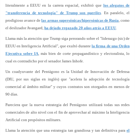
literalmente a EEUU en la carrera espacial, exhibió que
los alegatos de
"transferencia de tecnología" de Trump son pueriles
. En paralelo, el
prodigioso avance de
las armas supersónicas/hipersónicas de Rusia
, como
el deslizador Avangard,
ha dejado regazado 20 años atrás a EEUU
.
Llama más la atención que Trump siga perorando sobre el "liderazgo (sic) de
EEUU en Inteligencia Artificial", que exultó durante
la firma de una Orden
Ejecutiva sobre IA
, más bien de corte propagandístico y electoralista, lo
cual es contradicho por el senador James Inhofe.
Un coadyuvante del Pentágono es la Unidad de Innovación de Defensa
(DIU, por sus siglas en inglés) que "acelera la adopción de tecnología
comercial al ámbito militar" y cuyos contratos son otorgados en menos de
90 días.
Pareciera que la nueva estrategia del Pentágono utilizará todas sus redes
comerciales de alto nivel con el fin de aprovechar al máximo la Inteligencia
Artificial con propósitos militares.
Llama la atención que una estrategia tan grandiosa y tan definitiva para
el