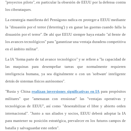
"proyectos piloto", en particular la obsesión de EEUU por la defensa contra
los ciberataques.
La estrategia manifiesta del Pentágono radica en proteger a EEUU mediante
la "disuasión por el terror ('deterring') y en ganar las guerras cuando falla la
disuasión por el terror". De ahí que EEUU siempre haya estado "al frente de
los avances tecnológicos" para "garantizar una ventaja duradera competitiva
en el ámbito militar".
La IA "forma parte de tal avance tecnológico" y se refiere a "la capacidad de
las maquinas para desempeñar tareas que normalmente requieren
inteligencia humana, ya sea digitalmente o con un 'software' inteligente
detrás de sistemas físicos autónomos".
"Rusia y China
realizan inversiones significativas en IA
para propósitos
militares" que "amenazan con erosionar" las "ventajas operativas y
tecnológicas de EEUU", así como "desestabilizar el libre y abierto orden
internacional". "Junto a sus aliados y socios, EEUU deberá adoptar la IA
para mantener su posición estratégica, prevalecer en los futuros campos de
batalla y salvaguardar este orden".