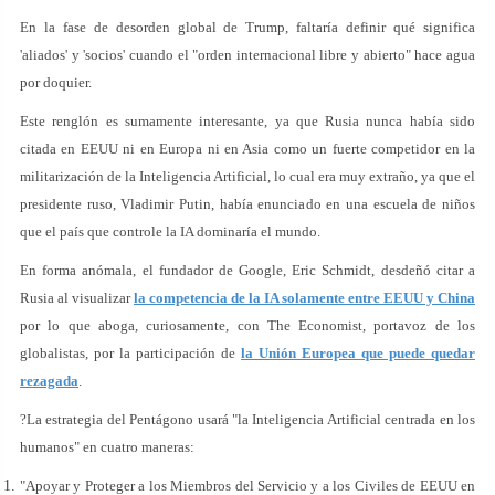
En la fase de desorden global de Trump, faltaría definir qué significa
'aliados' y 'socios' cuando el "orden internacional libre y abierto" hace agua
por doquier.
Este renglón es sumamente interesante, ya que Rusia nunca había sido
citada en EEUU ni en Europa ni en Asia como un fuerte competidor en la
militarización de la Inteligencia Artificial, lo cual era muy extraño, ya que el
presidente ruso, Vladimir Putin, había enunciado en una escuela de niños
que el país que controle la IA dominaría el mundo.
En forma anómala, el fundador de Google, Eric Schmidt, desdeñó citar a
Rusia al visualizar
la competencia de la IA solamente entre EEUU y China
por lo que aboga, curiosamente, con The Economist, portavoz de los
globalistas, por la participación de
la Unión Europea que puede quedar
rezagada
.
?La estrategia del Pentágono usará "la Inteligencia Artificial centrada en los
humanos" en cuatro maneras:
"Apoyar y Proteger a los Miembros del Servicio y a los Civiles de EEUU en