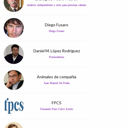
Análisis independiente y serio para personas cabales
Diego Fusaro
Diego Fusaro
Daniel M. López Rodríguez
Posmodernia
Animales de compañía
Juan Manuel De Prada
FPCS
Fernando Pino Calvo Sotelo