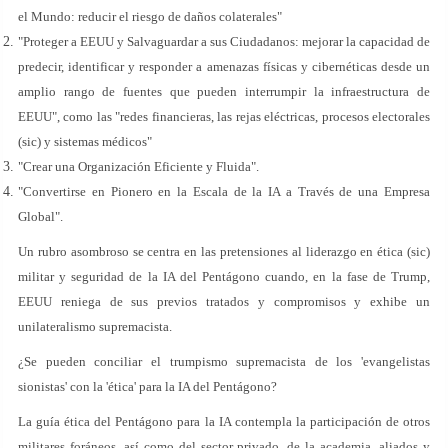
el Mundo: reducir el riesgo de daños colaterales"
"Proteger a EEUU y Salvaguardar a sus Ciudadanos: mejorar la capacidad de
predecir, identificar y responder a amenazas físicas y cibernéticas desde un
amplio rango de fuentes que pueden interrumpir la infraestructura de
EEUU", como las "redes financieras, las rejas eléctricas, procesos electorales
(sic) y sistemas médicos"
"Crear una Organización Eficiente y Fluida".
"Convertirse en Pionero en la Escala de la IA a Través de una Empresa
Global".
Un rubro asombroso se centra en las pretensiones al liderazgo en ética (sic)
militar y seguridad de la IA del Pentágono cuando, en la fase de Trump,
EEUU reniega de sus previos tratados y compromisos y exhibe un
unilateralismo supremacista.
¿Se pueden conciliar el trumpismo
supremacista de los 'evangelistas
sionistas' con la 'ética' para la IA del Pentágono?
La guía ética del Pentágono para la IA contempla la participación de otros
militares foráneos, así como del sector privado, de la academia, aliados y