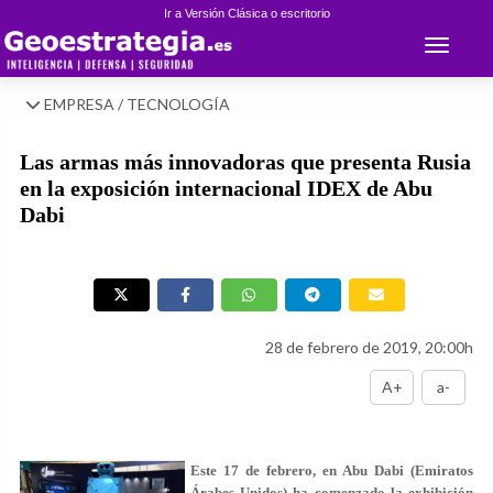
Ir a Versión Clásica o escritorio
Toggle 
EMPRESA / TECNOLOGÍA
Las armas más innovadoras que presenta Rusia
en la exposición internacional IDEX de Abu
Dabi
28 de febrero de 2019, 20:00h
A+
a-
Este 17 de febrero, en Abu Dabi (Emiratos
Árabes Unidos) ha comenzado la exhibición