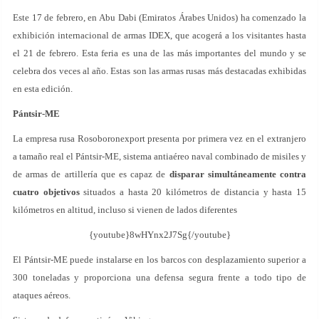
Este 17 de febrero, en Abu Dabi (Emiratos Árabes Unidos) ha comenzado la
exhibición internacional de armas IDEX, que acogerá a los visitantes hasta
el 21 de febrero. Esta feria es una de las más importantes del mundo y se
celebra dos veces al año. Estas son las armas rusas más destacadas exhibidas
en esta edición.
Pántsir-ME
La empresa rusa Rosoboronexport presenta por primera vez en el extranjero
a tamaño real el Pántsir-ME, sistema antiaéreo naval combinado de misiles y
de armas de artillería que es capaz de
disparar simultáneamente contra
cuatro objetivos
situados a hasta 20 kilómetros de distancia y hasta 15
kilómetros en altitud, incluso si vienen de lados diferentes
{youtube}8wHYnx2J7Sg{/youtube}
El Pántsir-ME puede instalarse en los barcos con desplazamiento superior a
300 toneladas y proporciona una defensa segura frente a todo tipo de
ataques aéreos.