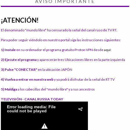
AVISO IMPORTANTE
¡ATENCIÓN!
El denominado "mundo libre" ha censurado la señal del canal ruso de TV RT.
Para poder seguir viéndolo en nuestro portal siga las instrucciones siguientes:
1) Instale
en su ordenador el programa gratuito Proton VPN desde
aquí:
2) Ejecute el programa
y aparecerán tres Ubicaciones libres en la parte izquierda
3) Pulse "CONECTAR"
en la ubicación JAPÓN
4) Vuelva a entrar en nuestra web
y ya podrá disfrutar de la señal de RT TV
5) Maldiga
a los cabecillas del "mundo libre" y a sus ancestros
TELEVISIÓN - CANAL RUSSIA TODAY