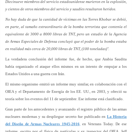
Diecinueve miembros del servicio estadounidense murieron en la explosión,
y cientos de otros miembros del servicio y saudíes resultaron heridos.
No hay duda de que la cantidad de víctimas en las Torres Khobar se debió,
en parte, al tamaño extraordinario de la bomba terrorista que contenía el
equivalente de 3000 a 8000 libras de TNT, pero un estudio de la Agencia
de Armas Especiales de Defensa concluyó que el poder de la bomba estaba
en realidad más cerca de 20,000 libras de TNT, (100 toneladas)".
La verdadera conclusión del informe fue, de hecho, que Arabia Saudita
había organizado el ataque ellos mismos en un intento de empujar a los
Estados Unidos a una guerra con Irán.
El mismo organismo emitió un informe muy similar, en colaboración con el
OIEA y el Departamento de Energía de los EE. UU., en 2003, y ofreció su
teoría sobre los eventos del 11 de septiembre. Ese informe está clasificado.
Gran parte de los antecedentes y avanzando el registro público de las armas
nucleares modernas y su despliegue secreto fue publicado en
La Historia
del Diseño de Armas Nucleares 1945-2016
,
en Veterans Today. De ese
informe, escrito por el físico de partículas y ex inspector del OIEA, Jeff