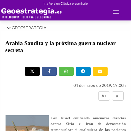
Ir a Versión Clásica o escritorio
Toggle 
GEOESTRATEGIA
Arabia Saudita y la próxima guerra nuclear
secreta
04 de marzo de 2019, 19:00h
A+
a-
Con Israel emitiendo amenazas directas
contra Siria e Irán de devastación
termonuclear si cualquiera de las naciones