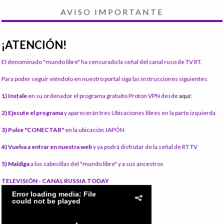
AVISO IMPORTANTE
¡ATENCIÓN!
El denominado "mundo libre" ha censurado la señal del canal ruso de TV RT.
Para poder seguir viéndolo en nuestro portal siga las instrucciones siguientes:
1) Instale
en su ordenador el programa gratuito Proton VPN desde
aquí:
2) Ejecute el programa
y aparecerán tres Ubicaciones libres en la parte izquierda
3) Pulse "CONECTAR"
en la ubicación JAPÓN
4) Vuelva a entrar en nuestra web
y ya podrá disfrutar de la señal de RT TV
5) Maldiga
a los cabecillas del "mundo libre" y a sus ancestros
TELEVISIÓN - CANAL RUSSIA TODAY