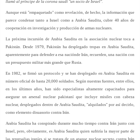
llamó al príncipe de la corona saudí "un socio de Israel".
Aunque está "empaquetado" como revelación, de hecho, la información que
parece condenar tanto a Israel como a Arabia Saudita, cubre 40 años de
cooperación en investigación y producción de armas nucleares.
La próxima incursión de Arabia Saudita en la asociación nuclear toca a
Pakistán. Desde 1979, Pakistán ha desplegado tropas en Arabia Saudita,
aparentemente para defender a esa naciónde Irán, recuerden, una nación con
un presupuesto militar más grande que Rusia.
En 1982, se firmó un protocolo y se han desplegado en Arabia Saudita en
número oficial de hasta 20,000 soldados. Según nuestras fuentes, entre ellos,
en los últimos años, han sido especialistas altamente capacitados para
asegurar un arsenal nuclear pakistaní que incluye misiles con cabeza
nuclear, desplegados dentro de Arabia Saudita, "alquilados" por así decirlo,
como elemento disuasorio contra Irán.
Arabia Saudita ha conspirado durante mucho tiempo contra Irán junto con
Israel, pero, obviamente, es Arabia Saudita quien sufriría la mayor parte de
las represalias iraníes si se tratara de un ataque nuclear secreto contra Irán