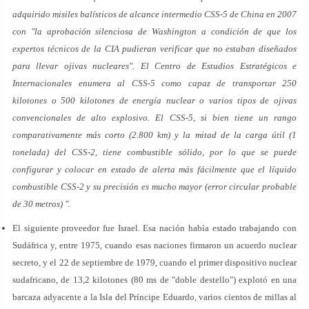
adquirido misiles balísticos de alcance intermedio CSS-5 de China en 2007
con "la aprobación silenciosa de Washington a condición de que los
expertos técnicos de la CIA pudieran verificar que no estaban diseñados
para llevar ojivas nucleares". El Centro de Estudios Estratégicos e
Internacionales enumera al CSS-5 como capaz de transportar 250
kilotones o 500 kilotones de energía nuclear o varios tipos de ojivas
convencionales de alto explosivo. El CSS-5, si bien tiene un rango
comparativamente más corto (2.800 km) y la mitad de la carga útil (1
tonelada) del CSS-2, tiene combustible sólido, por lo que se puede
configurar y colocar en estado de alerta más fácilmente que el líquido
combustible CSS-2 y su precisión es mucho mayor (error circular probable
de 30 metros) ".
El siguiente proveedor fue Israel. Esa nación había estado trabajando con
Sudáfrica y, entre 1975, cuando esas naciones firmaron un acuerdo nuclear
secreto, y el 22 de septiembre de 1979, cuando el primer dispositivo nuclear
sudafricano, de 13,2 kilotones (80 ms de "doble destello") explotó en una
barcaza adyacente a la Isla del Príncipe Eduardo, varios cientos de millas al