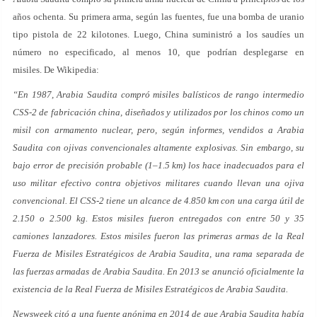
años ochenta. Su primera arma, según las fuentes, fue una bomba de uranio
tipo pistola de 22 kilotones. Luego, China suministró a los saudíes un
número no especificado, al menos 10, que podrían desplegarse en
misiles. De Wikipedia:
“En 1987, Arabia Saudita compró misiles balísticos de rango intermedio
CSS-2 de fabricación china, diseñados y utilizados por los chinos como un
misil con armamento nuclear, pero, según informes, vendidos a Arabia
Saudita con ojivas convencionales altamente explosivas. Sin embargo, su
bajo error de precisión probable (1–1.5 km) los hace inadecuados para el
uso militar efectivo contra objetivos militares cuando llevan una ojiva
convencional. El CSS-2 tiene un alcance de 4.850 km con una carga útil de
2.150 o 2.500 kg. Estos misiles fueron entregados con entre 50 y 35
camiones lanzadores. Estos misiles fueron las primeras armas de la Real
Fuerza de Misiles Estratégicos de Arabia Saudita, una rama separada de
las fuerzas armadas de Arabia Saudita. En 2013 se anunció oficialmente la
existencia de la Real Fuerza de Misiles Estratégicos de Arabia Saudita.
Newsweek citó a una fuente anónima en 2014 de que Arabia Saudita había